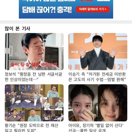
많이 본 기사
정보석 "황정음 전 남편 서글서글
이승기 측 "차가원 전세금 미반환
한 인상이었는데…"
은 고도의 사기 수법…엄벌 원해"
황기순 "원정 도박으로 전 재산
아이유, 장기하 '별일 없이 산다'
잃고 필리핀 도피"
선곡…쿨한 일상 공개