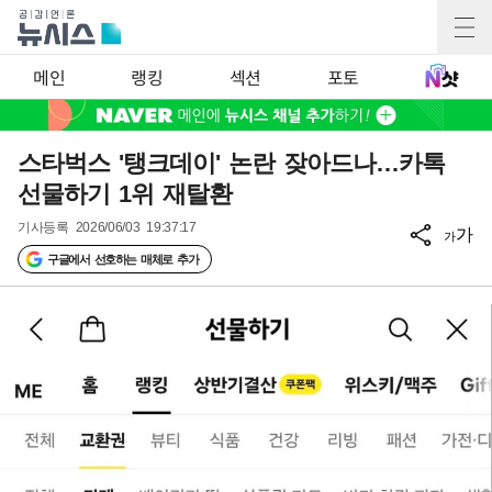
메인
랭킹
섹션
포토
스타벅스 '탱크데이' 논란 잦아드나…카톡
선물하기 1위 재탈환
기사등록
2026/06/03 19:37:17
가
가
구글에서 선호하는 매체로 추가