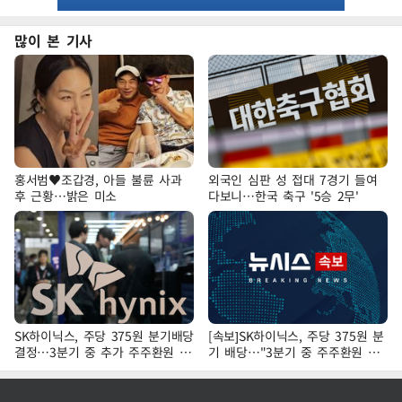
많이 본 기사
홍서범♥조갑경, 아들 불륜 사과
외국인 심판 성 접대 7경기 들여
후 근황…밝은 미소
다보니…한국 축구 '5승 2무'
SK하이닉스, 주당 375원 분기배당
[속보]SK하이닉스, 주당 375원 분
결정…3분기 중 추가 주주환원 발
기 배당…"3분기 중 주주환원 방
표
안 확정"