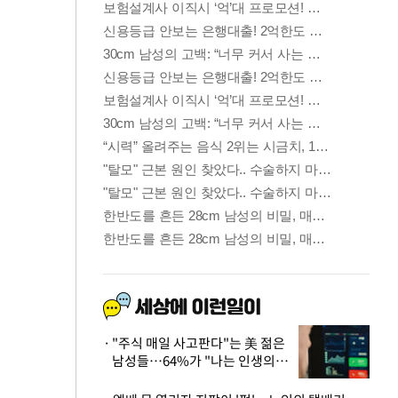
"주식 매일 사고판다"는 美 젊은
남성들…64%가 "나는 인생의
패배자“