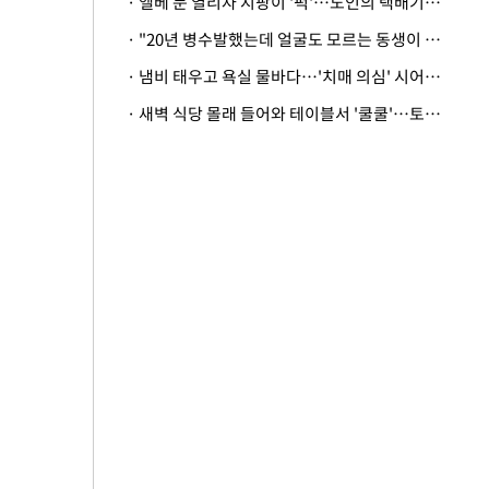
· 엘베 문 열리자 지팡이 '퍽'…노인의 택배기사 폭행 이유
· "20년 병수발했는데 얼굴도 모르는 동생이 유산 절반을"…배다른 형제 상속권 있을까
· 냄비 태우고 욕실 물바다…'치매 의심' 시어머니 검사 권유했다가 '날벼락'
· 새벽 식당 몰래 들어와 테이블서 '쿨쿨'…토사물 남기고 사라진 남성