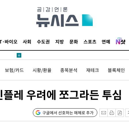
IT·바이오
사회
수도권
지방
문화
스포츠
연예
보험/카드
시황/환율
종목분석
재테크
블록체인
인플레 우려에 쪼그라든 투심
구글에서 선호하는 매체로 추가