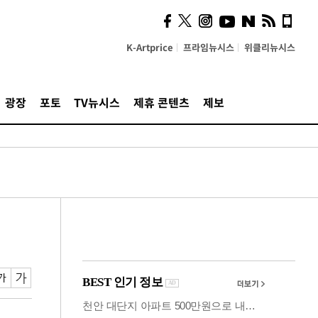
시, 스마트폰 액세서리에
NFC 더했다
K-Artprice
프라임뉴시스
위클리뉴시스
광장
포토
TV뉴시스
제휴 콘텐츠
제보