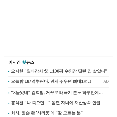
이시간
핫
뉴스
오지헌 "일타강사 父…100평 수영장 딸린 집 살았다"
"X돌았네" 김희철, 거꾸로 태극기 분노 하루만에…
홍석천 "나 죽으면…" 돌연 자녀에 재산상속 언급
화사, 젠슨 황 '샤라웃'에 "잘 모르는 분"