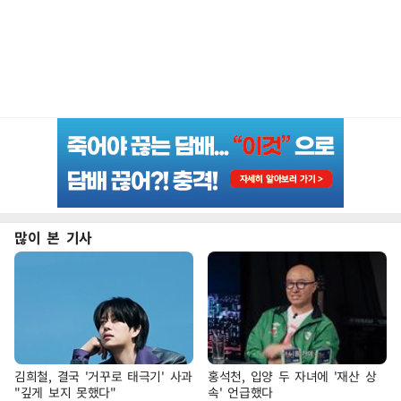
많이 본 기사
김희철, 결국 '거꾸로 태극기' 사과
홍석천, 입양 두 자녀에 '재산 상
"깊게 보지 못했다"
속' 언급했다