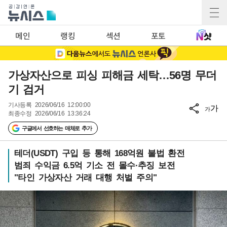
메인
랭킹
섹션
포토
가상자산으로 피싱 피해금 세탁…56명 무더
기 검거
기사등록
2026/06/16 12:00:00
가
가
최종수정
2026/06/16 13:36:24
구글에서 선호하는 매체로 추가
테더(USDT) 구입 등 통해 168억원 불법 환전
범죄 수익금 6.5억 기소 전 몰수·추징 보전
"타인 가상자산 거래 대행 처벌 주의"