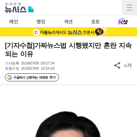
메인
랭킹
섹션
포토
[기자수첩]가짜뉴스법 시행됐지만 혼란 지속
되는 이유
기사등록
2026/07/08 09:57:34
가
가
최종수정
2026/07/08 10:34:26
구글에서 선호하는 매체로 추가