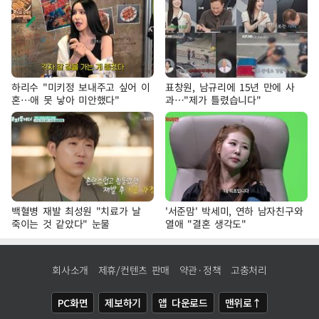
하리수 "미키정 보내주고 싶어 이
표창원, 남규리에 15년 만에 사
혼…애 못 낳아 미안했다"
과…"제가 틀렸습니다"
백혈병 재발 최성원 "치료가 날
'서준맘' 박세미, 연하 남자친구와
죽이는 것 같았다" 눈물
열애 "결혼 생각도"
회사소개
제휴/컨텐츠 판매
약관·정책
고충처리
PC화면
제보하기
앱 다운로드
맨위로↑