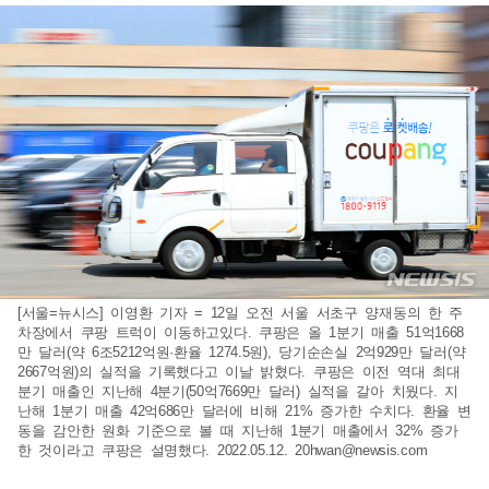
[서울=뉴시스] 이영환 기자 = 12일 오전 서울 서초구 양재동의 한 주
차장에서 쿠팡 트럭이 이동하고있다. 쿠팡은 올 1분기 매출 51억1668
만 달러(약 6조5212억원·환율 1274.5원), 당기순손실 2억929만 달러(약
2667억원)의 실적을 기록했다고 이날 밝혔다. 쿠팡은 이전 역대 최대
분기 매출인 지난해 4분기(50억7669만 달러) 실적을 갈아 치웠다. 지
난해 1분기 매출 42억686만 달러에 비해 21% 증가한 수치다. 환율 변
동을 감안한 원화 기준으로 볼 때 지난해 1분기 매출에서 32% 증가
한 것이라고 쿠팡은 설명했다. 2022.05.12.
20hwan@newsis.com