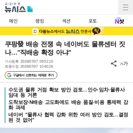
메인
랭킹
섹션
포토
쿠팡發 배송 전쟁 속 네이버도 물류센터 짓
나…"직배송 확정 아냐"
기사등록
2026/07/07 09:52:10
가
가
최종수정
2026/07/07 10:40:26
구글에서 선호하는 매체로 추가
수도권 물류 거점 확보 방안 검토…인수·임차·물류사
임대 등 거론
도착보장·N배송 고도화에도 배송 품질·비용 통제력 강
화 과제
네이버 "물류사 협력 강화 위한 여러 방안 검토…결정
된 것 없어"