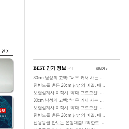
금융
격
코스닥 살아나자
설
ETF 날았다…수익률
상위권 휩쓸어
연예