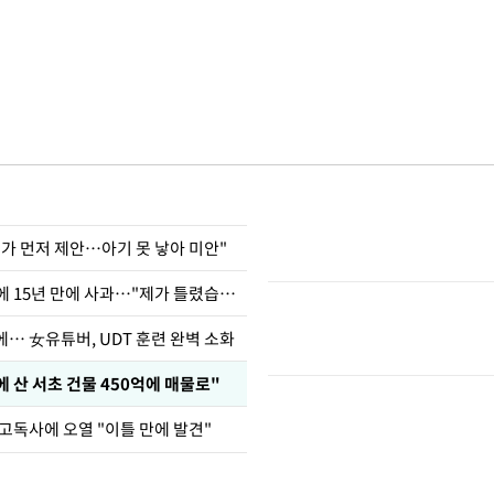
내가 먼저 제안…아기 못 낳아 미안"
표창원, 남규리에 15년 만에 사과…"제가 틀렸습니다"
… 女유튜버, UDT 훈련 완벽 소화
에 산 서초 건물 450억에 매물로"
 고독사에 오열 "이틀 만에 발견"