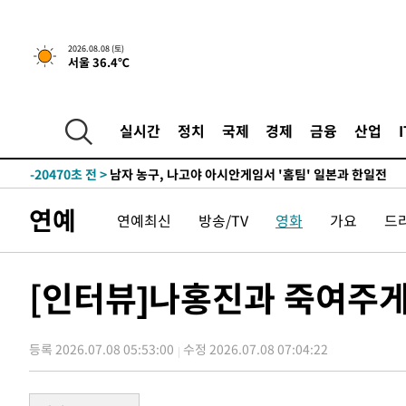
1시간 전 >
[속보]뉴욕증시 상승 마감…S&P 0.6% 나스닥 1.3%↑
2026.08.08 (토)
서울 36.4℃
-29119초 전 >
강릉에 시간당 81.4㎜ 물폭탄…도로 잠기고 담벼락 붕괴
-25226초 전 >
백운산서 80년근 천종산삼 9뿌리 발견…감정가 1.3억원
-22936초 전 >
선재도서 해루질 나섰다 실종 60대, 닷새 만에 숨진 채 발
실시간
정치
국제
경제
금융
산업
-20470초 전 >
남자 농구, 나고야 아시안게임서 '홈팀' 일본과 한일전
-19846초 전 >
여수 오동도 해상서 모터보트 전복…1명 사망·1명 실종
-16073초 전 >
극한폭염 한풀 꺾이지만…'낮 최고 35도' 무더위, 열대야
연예
연예최신
방송/TV
영화
가요
드
주 날씨]
-13091초 전 >
축구협회 "압수수색·성접대 논란 사과…쇄신의 기회로 
-11608초 전 >
[속보]'압수수색·성접대 논란' 축구협회 "실망과 걱정 
송"
-229초 전 >
'최고 37도' 폭염 지속…강원동해안 최대 150㎜ 비
[인터뷰]나홍진과 죽여주
1시간 전 >
[속보]뉴욕증시 상승 마감…S&P 0.6% 나스닥 1.3%↑
-29119초 전 >
강릉에 시간당 81.4㎜ 물폭탄…도로 잠기고 담벼락 붕괴
등록 2026.07.08 05:53:00
수정 2026.07.08 07:04:22
-25226초 전 >
백운산서 80년근 천종산삼 9뿌리 발견…감정가 1.3억원
-22936초 전 >
선재도서 해루질 나섰다 실종 60대, 닷새 만에 숨진 채 발
-20470초 전 >
남자 농구, 나고야 아시안게임서 '홈팀' 일본과 한일전