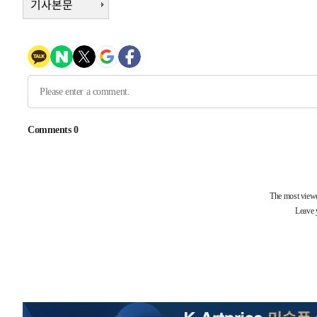
기사본문
-19846초 전 >
여수 오동도 해상서 모터보트 전복…1명 사망·1명 실종
-16073초 전 >
극한폭염 한풀 꺾이지만…'낮 최고 35도' 무더위, 열대야
주 날씨]
-13091초 전 >
축구협회 "압수수색·성접대 논란 사과…쇄신의 기회로 
-11608초 전 >
[속보]'압수수색·성접대 논란' 축구협회 "실망과 걱정 
송"
-229초 전 >
'최고 37도' 폭염 지속…강원동해안 최대 150㎜ 비
1시간 전 >
[속보]뉴욕증시 상승 마감…S&P 0.6% 나스닥 1.3%↑