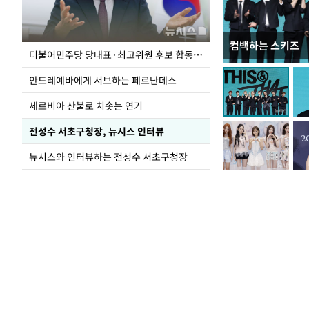
컴백하는 스키즈
이 대통령, 국가
더불어민주당 당대표·최고위원 후보 합동연설회
가 책임지고 치유
안드레예바에게 서브하는 페르난데스
세르비아 산불로 치솟는 연기
전성수 서초구청장, 뉴시스 인터뷰
뉴시스와 인터뷰하는 전성수 서초구청장