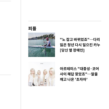
피플
"노 잡고 바뀌었죠"…다리
잃은 청년 다시 일으킨 카누
[당신 옆 장애인]
아르테미스 "대중성·코어
사이 해답 찾았죠"…알을
깨고 나온 '초자아'