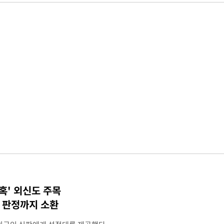
혹' 외신도 주목
컵 판정까지 소환