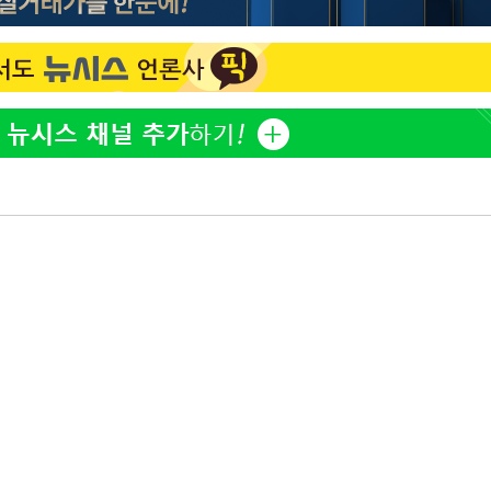
표창원, 남규리에 15년 만
1
사과…"제가 틀렸습니다"
"창 3개 띄워도 답답함 없
2
라', 일주일 써보니
오세훈 "용산공원 아파트,
3
학 뒤집는 것"
[속보]뉴욕증시 상승 마감…
4
닥 1.3%↑
김도영·곽빈·안현민…오
5
집은 차기 메이저리거
美, 이란 자금 옥죄기 박
6
·환전소 제재
'폭염 휴식기' 프로야구 1
7
식 병행…"야외 훈련 해도