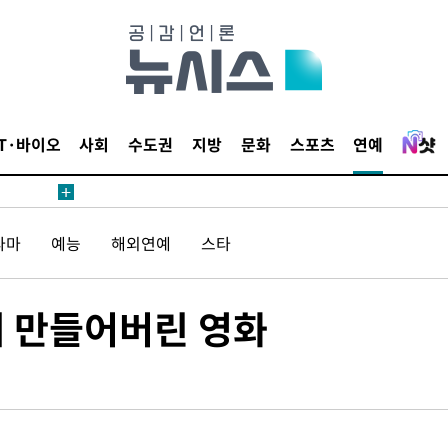
견
IT·바이오
사회
수도권
지방
문화
스포츠
연예
 계속[다음
라마
예능
해외연예
스타
삼겠다"
안겨드려 죄
게 만들어버린 영화
견