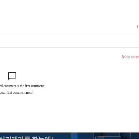
 계속[다음
삼겠다"
안겨드려 죄