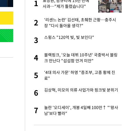
에
표창원, 남규리에 15년 만에
1
1
사과…"제가 틀렸습니다"
네"…'폴드8 울트
'리센느 논란' 김선태, 초췌한 근황…충주시
2
2
장 "다시 돌아올 생각?"
 노무현·문재인 철
스윙스 "120억 빚, 빛 보인다"
3
3
S&P 0.6% 나스
블랙핑크, '오늘 데뷔 10주년' 국중박서 블링
4
4
크 만난다 "섭섭함 안겨 미안"
승환·니퍼트가 콕
'4대 의사 가문' 하영 "증조부, 고종 황제 진
5
5
료"
차…가상자산 거래소
김상혁, 미모의 의류 사업가와 핑크빛 분위기
6
6
0개 구단, 훈련·휴
놀란 '오디세이', 개봉 4일째 100만↑ "'왕사
7
7
 안전 최우선"
남'보다 빨라"