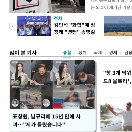
대한축구협회가 과거 
는 의혹이 제기된 가운
도하면서 파장이 커지고 
정치
광부가 2016년 작성
 사업
김민석 "화합"에 정
2011년 3월부터 20
청래 "뻔뻔" 송영길
에 참여한 외국인 심판
은 연임 직격
고
많이 본 기사
종합
정치
국제
경제
금
"창 3개 띄
드8 울트라'
표창원, 남규리에 15년 만에 사
과…"제가 틀렸습니다"