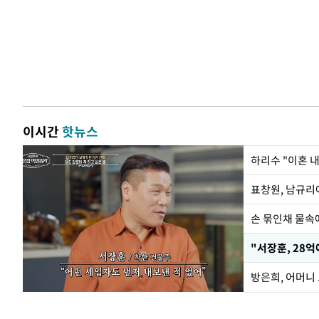
이시간
핫뉴스
하리수 "이혼 
손 묶인채 물속에
"서장훈, 28억
방은희, 어머니