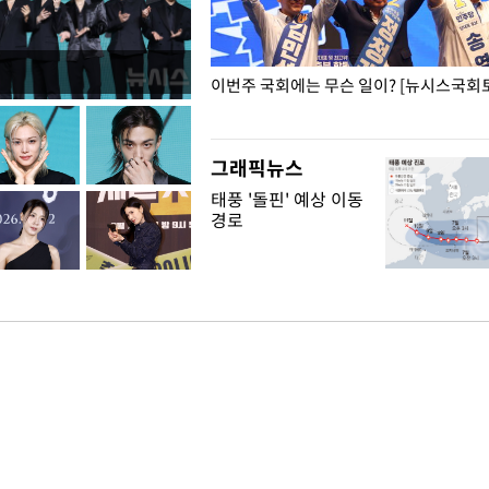
폭력 피해자에 위로·사과…"국가
이번주 국회에는 무슨 일이? [뉴시스국회토
"
그래픽뉴스
태풍 '돌핀' 예상 이동
경로