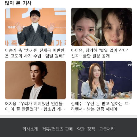
많이 본 기사
이승기 측 "차가원 전세금 미반환
아이유, 장기하 '별일 없이 산다'
은 고도의 사기 수법…엄벌 원해"
선곡…쿨한 일상 공개
허지웅 "우리가 지지했던 인간들
김혜수 "우린 돈 받고 일하는 프
이 이 꼴 만들었다"…형소법 개정
리랜서…받는 만큼 해내야"
에 격한 반응
회사소개
제휴/컨텐츠 판매
약관·정책
고충처리