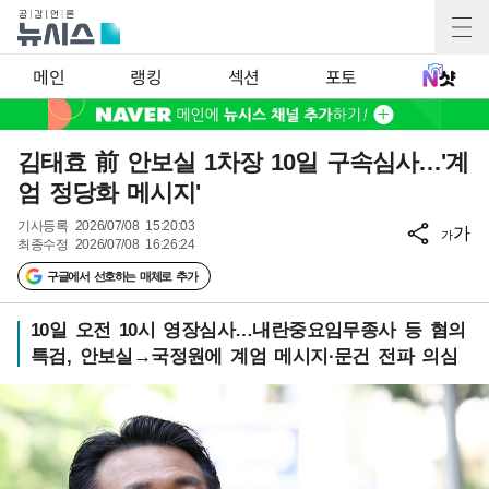
메인
랭킹
섹션
포토
김태효 前 안보실 1차장 10일 구속심사…'계
엄 정당화 메시지'
기사등록
2026/07/08 15:20:03
가
가
최종수정
2026/07/08 16:26:24
구글에서 선호하는 매체로 추가
10일 오전 10시 영장심사…내란중요임무종사 등 혐의
특검, 안보실→국정원에 계엄 메시지·문건 전파 의심