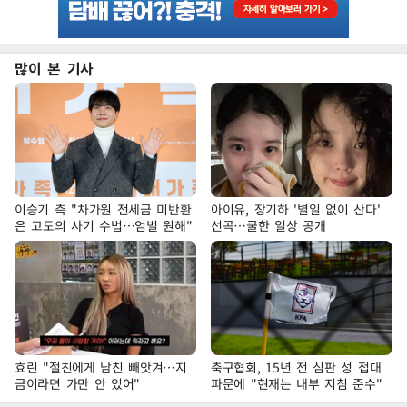
많이 본 기사
이승기 측 "차가원 전세금 미반환
아이유, 장기하 '별일 없이 산다'
은 고도의 사기 수법…엄벌 원해"
선곡…쿨한 일상 공개
효린 "절친에게 남친 빼앗겨…지
축구협회, 15년 전 심판 성 접대
금이라면 가만 안 있어"
파문에 "현재는 내부 지침 준수"