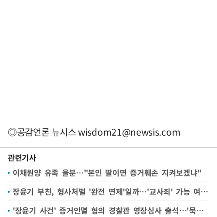
◎공감언론 뉴시스
wisdom21@newsis.com
관련기사
이채원양 유족 울분…"본인 딸이면 증거훼손 지켜보겠냐"
장윤기 부친, 형사처벌 '완전 면제'일까…'교사죄' 가능 여부 주목
'장윤기 사건' 증거인멸 혐의 경찰관 영장심사 출석…'묵묵부답'