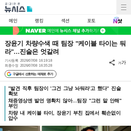
메인
랭킹
섹션
포토
장윤기 차량수색 때 팀장 "케이블 타이는 둬
라"…진술은 엇갈려
기사등록
2026/07/08 16:19:18
가
가
최종수정
2026/07/08 16:35:28
구글에서 선호하는 매체로 추가
"발견 직후 팀장이 '그건 그냥 놔둬라'고 했다" 진술
확보
채증영상엔 발언 명확치 않아…팀장 "그런 말 안해"
부인
차량 내 케이블 타이, 장윤기 부친 집에서 훼손없이
압수