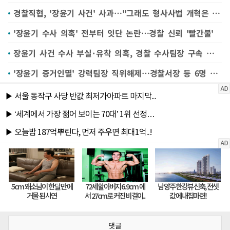
경찰직협, '장윤기 사건' 사과…"그래도 형사사법 개혁은 계속돼야"
'장윤기 수사 의혹' 전부터 잇단 논란…경찰 신뢰 '빨간불'
장윤기 사건 수사 부실·유착 의혹, 경찰 수사팀장 구속 갈림길
'장윤기 증거인멸' 강력팀장 직위해제…경찰서장 등 6명 대기발령
댓글