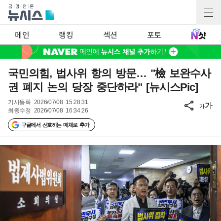
메인
랭킹
섹션
포토
국민의힘, 법사위 항의 방문… "檢 보완수사
권 폐지 논의 당장 중단하라" [뉴시스Pic]
기사등록
2026/07/08 15:28:31
가
가
최종수정
2026/07/08 16:34:26
구글에서 선호하는 매체로 추가