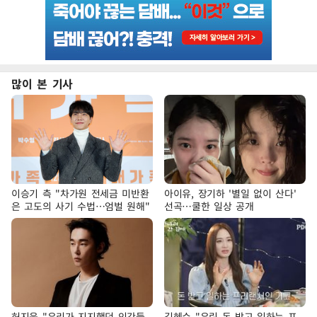
많이 본 기사
이승기 측 "차가원 전세금 미반환
아이유, 장기하 '별일 없이 산다'
은 고도의 사기 수법…엄벌 원해"
선곡…쿨한 일상 공개
허지웅 "우리가 지지했던 인간들
김혜수 "우린 돈 받고 일하는 프