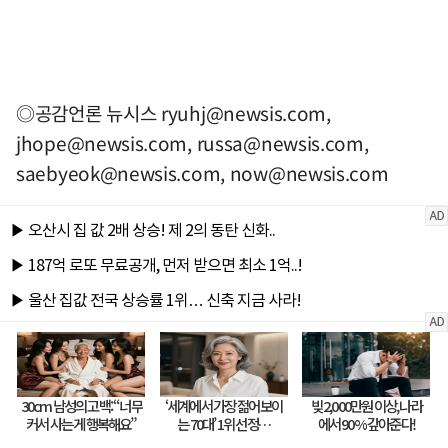
◎공감언론 뉴시스
ryuhj@newsis.com
,
jhope@newsis.com
,
russa@newsis.com
,
saebyeok@newsis.com
,
now@newsis.com