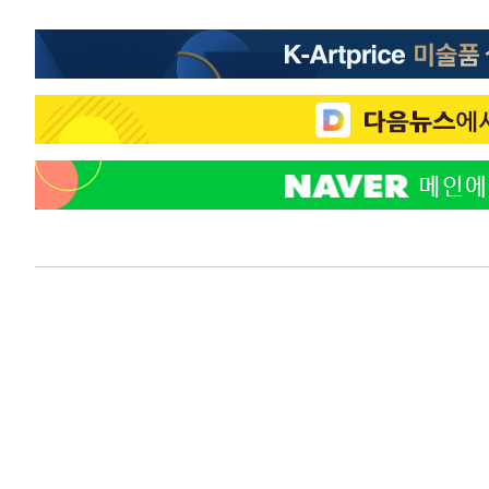
응"
-3326초 전 >
여자배구 이재영·이다영 자매, 아제르바이잔 투란VC 입단
-2579초 전 >
외국인 심판 성 접대 7경기 들여다보니…한국 축구 '5승 2
-2313초 전 >
[속보]코스닥, 2.86포인트(0.36%) 내린 798.81마감
-2266초 전 >
[속보]코스피, 6200선 약보합…0.60% 내린 6258.77에 
-2246초 전 >
[속보]원·달러 환율, 7.7원 내린 1416.1원 마감
-2135초 전 >
[속보] 노원서 40.1도 관측…서울, 2018년 이후 첫 40도
12분 전 >
[속보]종합특검, '계엄 수용공간 확보' 신용해 前교정본부장 
31분 전 >
외신들도 주목한 韓축구 파문…"국민적 공분에 수사 재개"
32분 전 >
11시간 압수수색에 성접대 파문까지…'쑥대밭' 된 축구협회
48분 전 >
[속보]규제합리화위원회 부위원장에 김태유 서울대 공대 교
후임