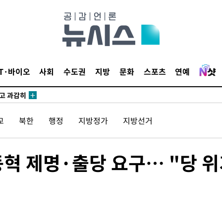
수…이병태
지(종합)
0.3만개
 4.1%로
IT·바이오
사회
수도권
지방
문화
스포츠
연예
말고 과감히
쪽 아웃바
 하향
교
북한
행정
지방정가
지방선거
별재난지역
…희망지 못
씨]
동혁 제명·출당 요구… "당 
 선제 대
무'
마쳐