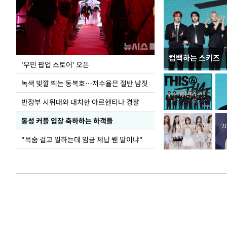
컴백하는 스키즈
지석천 뒤덮은 
'무민 팝업 스토어' 오픈
녹색 빛깔 띄는 동복호…저수율은 절반 남짓
반정부 시위대와 대치한 아르헨티나 경찰
동성 커플 입장 축하하는 하객들
"목숨 걸고 일하는데 임금 체납 웬 말이냐"