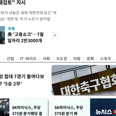
재검토" 지시
정부가 내놓은 세제 개편안에 담긴 '개
)' 개편 및 '주가 누르기 방지법
것을 지시했다. 이 대통령은 이날 참모
국제
경제
서 ISA 개편 방안 및 주가 누르기 방
美 '고용쇼크'…7월
수도권 고용 급랭
들의 반발 등에 대한 내용을 보고 받
일자리 2만3000개
전국 취업자 10명
대통령은 ISA 개편안과
감소
1명뿐
융
산업
IT·바이오
사회
수도권
지방
문화
스포츠
성 접대 7경기 들여다보
'5승 2무'
SK하이닉스, 주당
SK하이닉스, 주당
375원 분기배당 결
375원 분기 배