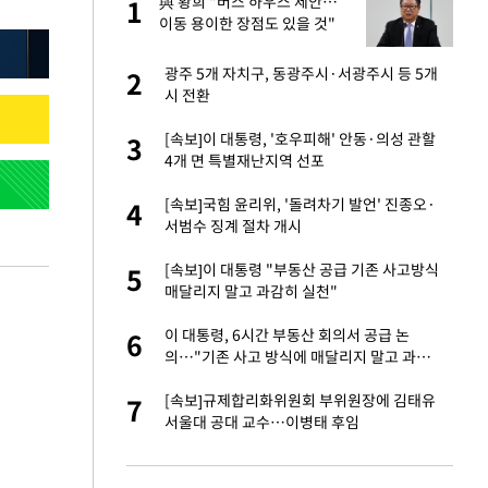
 사
與 황희 "버스 하우스 제안…
1
1
이동 용이한 장점도 있을 것"
경기 들여다보니…한
광주 5개 자치구, 동광주시·서광주시 등 5개
2
2
시 전환
 분기배당 결정…3
[속보]이 대통령, '호우피해' 안동·의성 관할
3
3
표
4개 면 특별재난지역 선포
75원 분기 배
[속보]국힘 윤리위, '돌려차기 발언' 진종오·
4
4
방안 확정"
서범수 징계 절차 개시
안…이동 용이한 장
[속보]이 대통령 "부동산 공급 기존 사고방식
5
5
매달리지 말고 과감히 실천"
…"배우가 내 길 아
이 대통령, 6시간 부동산 회의서 공급 논
6
6
의…"기존 사고 방식에 매달리지 말고 과감
히 실천"(종합)
 밥 사줘…상대 주장
[속보]규제합리화위원회 부위원장에 김태유
7
7
서울대 공대 교수…이병태 후임