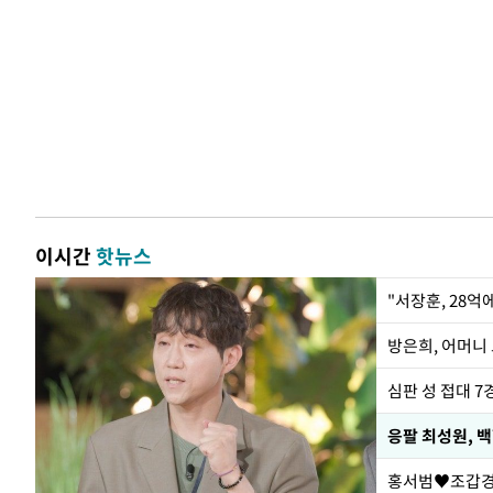
이시간
핫뉴스
"서장훈, 28억
방은희, 어머니 
심판 성 접대 7
응팔 최성원, 
홍서범♥조갑경,