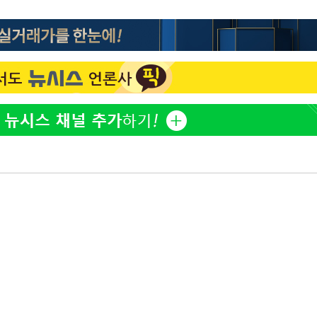
홍서범♥조갑경, 아들 불륜
1
과 후 근황…밝은 미소
무'
외국인 심판 성 접대 7
2
국 축구 '5승 2무'
마쳐
SK하이닉스, 주당 375원
3
분기 중 추가 주주환원 발
[속보]SK하이닉스, 주당 3
4
기소
당…"3분기 중 주주환원 
與 황희 "버스 하우스 제
5
점도 있을 것"
수…이병태
최성원, 백혈병 두 번 투병
6
닌가 싶었다"
황정민 20년 팬 "내게도
7
틀리다 확신"