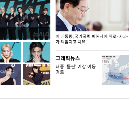
개구리밥
이 대통령, 국가폭력 피해자에 위로·사과
가 책임지고 치유"
그래픽뉴스
태풍 '돌핀' 예상 이동
경로