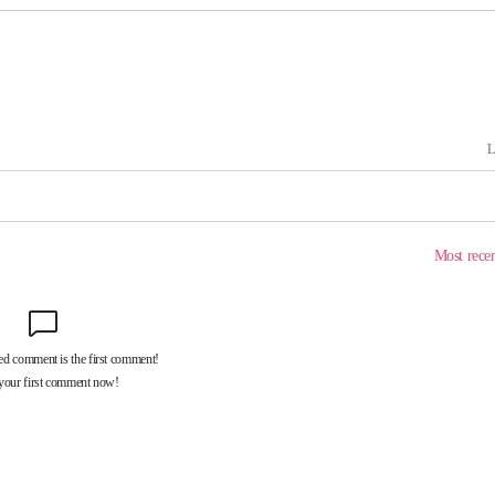
기소
수…이병태
지(종합)
0.3만개
 4.1%로
말고 과감히
쪽 아웃바
 하향
별재난지역
…희망지 못
씨]
 선제 대