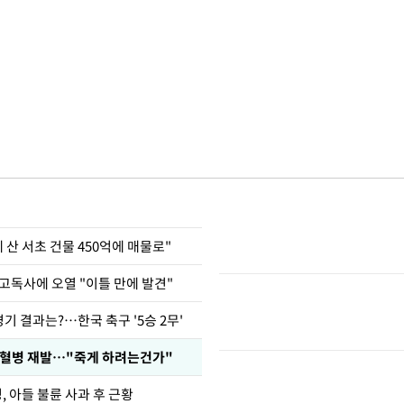
에 산 서초 건물 450억에 매물로"
고독사에 오열 "이틀 만에 발견"
경기 결과는?…한국 축구 '5승 2무'
백혈병 재발…"죽게 하려는건가"
 아들 불륜 사과 후 근황