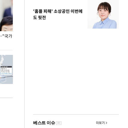
'홈플 피해' 소상공인 이번에
도 뒷전
…"국가
홈플러스, 67개 점포 가오픈… 13일 정식 개장
오세훈 서울시장,
환경 점검