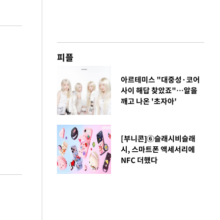
피플
아르테미스 "대중성·코어
사이 해답 찾았죠"…알을
깨고 나온 '초자아'
[부니콘]⑥슬래시비슬래
시, 스마트폰 액세서리에
NFC 더했다