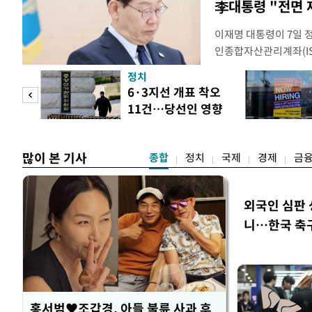
李대통령 "전면 
이재명 대통령이 7일 
인종합자산관리계좌(ISA
안'을 전면 재검토 할 
정치
들과의 상황 점검 회의에
 두
6·3지선 개표 착오
지법안을 둘러싼 투자자
11건…당선인 영향
았다. 이 자리에서 이 
 정도
없어
많이 본 기사
종합
정치
국제
경제
금
외국인 심판 
니…한국 축구 
홍서범♥조갑경, 아들 불륜 사과 후