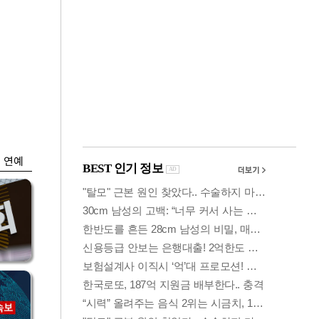
금융
…
두나무, 경찰청 '압수
 중
가상자산' 관리한다
연예