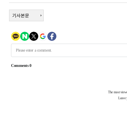
-2246초 전 >
[속보]원·달러 환율, 7.7원 내린 1416.1원 마감
기사본문
-2135초 전 >
[속보] 노원서 40.1도 관측…서울, 2018년 이후 첫 40도
12분 전 >
[속보]종합특검, '계엄 수용공간 확보' 신용해 前교정본부장 
31분 전 >
외신들도 주목한 韓축구 파문…"국민적 공분에 수사 재개"
32분 전 >
11시간 압수수색에 성접대 파문까지…'쑥대밭' 된 축구협회
48분 전 >
[속보]규제합리화위원회 부위원장에 김태유 서울대 공대 교
후임
-27163초 전 >
이강인, 폭염 속 AT마드리드 첫 훈련…80명 식사 대접까
-24302초 전 >
미 사업체 일자리, 7월에 2.3만개 순감하고 그 전 2개월 1
하향수정 (2보)
-23750초 전 >
[속보] 미 사업체, 일자리 7월에 2.3만 개 줄어…실업률은
↓
-19613초 전 >
[속보]이 대통령 "부동산 공급 기존 사고방식 매달리지 
실천"
-18698초 전 >
이란, "오만과 '중앙 단일 루트' 합의…북쪽 인바운드·남
운드는 임시"
-10266초 전 >
"낮 기온 소폭 하락"…수도권 폭염중대경보, 폭염경보로
-10230초 전 >
[속보]이 대통령, '호우피해' 안동·의성 관할 4개 면 특
선포
-10193초 전 >
[단독]중수청 지원 검사들, 정원 초과 시 낮은 계급 임용
갈 수도
-8164초 전 >
낮 최고 37도 찜통더위…곳곳 소나기·강원 많은 비[내일날
-6470초 전 >
SK하이닉스, 용인·청주 팹에 54조 투자…"AI 메모리 수요