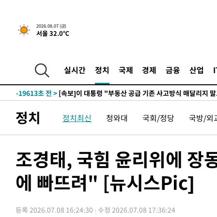
48분 전 >
[속보]규제합리화위원회 부위원장에 김태유 서울대 공대 교
2026.08.07 (금)
서울 32.0℃
후임
-27163초 전 >
이강인, 폭염 속 AT마드리드 첫 훈련…80명 식사 대접까
-24302초 전 >
미 사업체 일자리, 7월에 2.3만개 순감하고 그 전 2개월 1
하향수정 (2보)
-23750초 전 >
[속보] 미 사업체, 일자리 7월에 2.3만 개 줄어…실업률은
실시간
정치
국제
경제
금융
산업
↓
-19613초 전 >
[속보]이 대통령 "부동산 공급 기존 사고방식 매달리지 
실천"
-18698초 전 >
이란, "오만과 '중앙 단일 루트' 합의…북쪽 인바운드·남
운드는 임시"
-10266초 전 >
"낮 기온 소폭 하락"…수도권 폭염중대경보, 폭염경보로
정치
정치최신
청와대
국회/정당
국방/외
-10230초 전 >
[속보]이 대통령, '호우피해' 안동·의성 관할 4개 면 특
선포
-10193초 전 >
[단독]중수청 지원 검사들, 정원 초과 시 낮은 계급 임용
갈 수도
-8164초 전 >
낮 최고 37도 찜통더위…곳곳 소나기·강원 많은 비[내일날
조경태, 국힘 윤리위에 장
-6470초 전 >
SK하이닉스, 용인·청주 팹에 54조 투자…"AI 메모리 수요
응"
에 빠뜨려" [뉴시스Pic]
-3326초 전 >
여자배구 이재영·이다영 자매, 아제르바이잔 투란VC 입단
-2579초 전 >
외국인 심판 성 접대 7경기 들여다보니…한국 축구 '5승 2
-2313초 전 >
[속보]코스닥, 2.86포인트(0.36%) 내린 798.81마감
등록 2026.07.08 16:24:30
수정 2026.07.08 17:36:24
-2266초 전 >
[속보]코스피, 6200선 약보합…0.60% 내린 6258.77에 