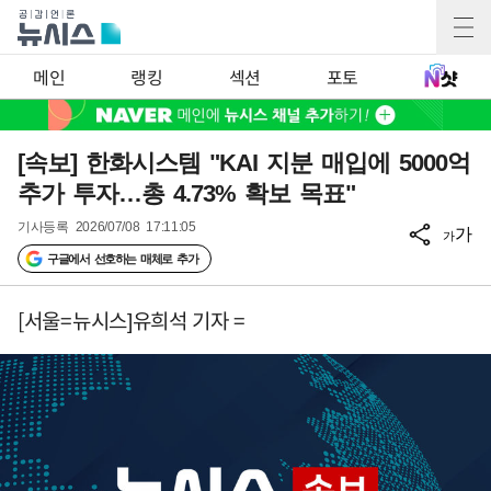
메인
랭킹
섹션
포토
[속보] 한화시스템 "KAI 지분 매입에 5000억
추가 투자…총 4.73% 확보 목표"
기사등록
2026/07/08 17:11:05
가
가
구글에서 선호하는 매체로 추가
[서울=뉴시스]유희석 기자 =