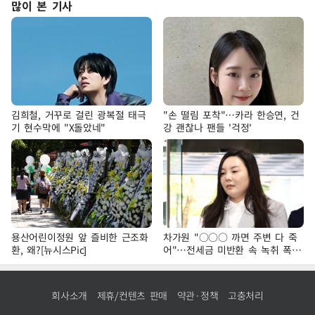
많이 본 기사
김희철, 거꾸로 걸린 광복절 태극
"손 떨림 포착"…카라 한승연, 건
기 현수막에 "X돌았네"
강 괜찮나 팬들 '걱정'
용산어린이정원 앞 즐비한 근조화
차가원 "○○○ 까면 주변 다 죽
환, 왜?[뉴시스Pic]
어"…전세금 미반환 속 녹취 폭로
파장
회사소개
제휴/컨텐츠 판매
약관·정책
고충처리