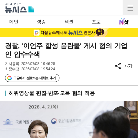
메인
랭킹
섹션
포토
경찰, '이언주 합성 음란물' 게시 혐의 기업
인 압수수색
기사등록
2026/07/08 19:46:28
가
가
최종수정
2026/07/08 19:54:24
구글에서 선호하는 매체로 추가
허위영상물 편집·반포·모욕 혐의 적용