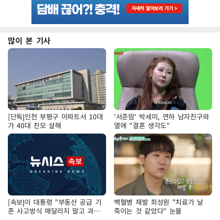
많이 본 기사
[단독]인천 부평구 아파트서 10대
'서준맘' 박세미, 연하 남자친구와
가 40대 친모 살해
열애 "결혼 생각도"
[속보]이 대통령 "부동산 공급 기
백혈병 재발 최성원 "치료가 날
존 사고방식 매달리지 말고 과감
죽이는 것 같았다" 눈물
히 실천"