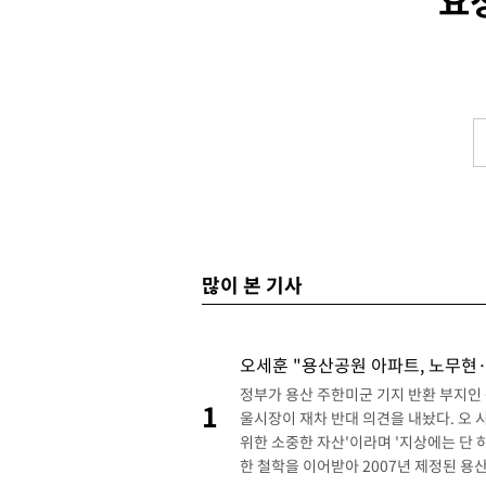
요
-118초 전 >
남자 농구, 나고야 아시안게임서 '홈팀' 일본과 한일전
8분 전 >
여수 오동도 해상서 모터보트 전복…1명 사망·1명 실종
1시간 전 >
극한폭염 한풀 꺾이지만…'낮 최고 35도' 무더위, 열대야 계속[다
날씨]
2시간 전 >
축구협회 "압수수색·성접대 논란 사과…쇄신의 기회로 삼겠다"
2시간 전 >
[속보]'압수수색·성접대 논란' 축구협회 "실망과 걱정 안겨드려 죄
5시간 전 >
'최고 37도' 폭염 지속…강원동해안 최대 150㎜ 비
7시간 전 >
[속보]뉴욕증시 상승 마감…S&P 0.6% 나스닥 1.3%↑
-24323초 전 >
[속보]與최고위원 제주·인천 순회경선…박선원·최민희·서미
한민수·김용 순
-24276초 전 >
[속보]김민석, 與 전대 당원투표 누적 득표율 45.42%로 1위…
많이 본 기사
청래 44.56%
-23558초 전 >
[속보]與 대표 경선 제주·인천 당원투표…金 47.75%·鄭
42.08%·宋 10.17%
-23092초 전 >
이강인 "아틀레티코 이적 기뻐…등번호 7번 의미보단 팀 위해 
것"
-23027초 전 >
[속보]與 당대표 경선, 제주·인천 권리당원 투표 김민석 승리
오세훈 "용산공원 아파트, 노무현·
-16801초 전 >
낮 최고 35도 '무더위'…동해안 시간당 30㎜ '강한 비'[내일날
정부가 용산 주한미군 기지 반환 부지인
1
울시장이 재차 반대 의견을 내놨다. 오 
-16071초 전 >
[속보]이강인 "감독님이 원하는 마음 느꼈고, 많은 트로피 원해
위한 소중한 자산'이라며 '지상에는 단 
틀레티코 이적"
-15853초 전 >
수도권 40도 육박 '펄펄'…동해안 일부 지역엔 호의주의보
한 철학을 이어받아 2007년 제정된 
-14822초 전 >
온열질환 사망자 3명 늘어…누적 환자 3000명 돌파