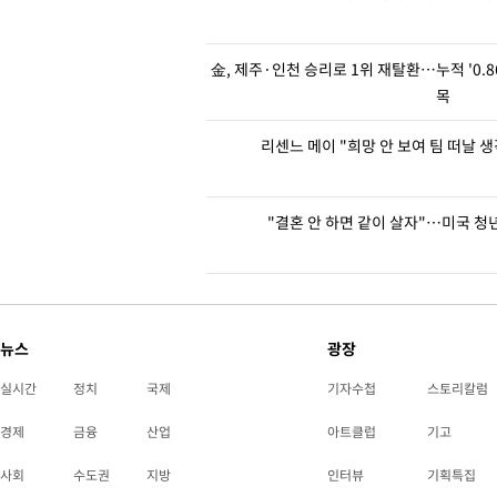
金, 제주·인천 승리로 1위 재탈환…누적 '0.8
목
리센느 메이 "희망 안 보여 팀 떠날 
"결혼 안 하면 같이 살자"…미국 청
뉴스
광장
실시간
정치
국제
기자수첩
스토리칼럼
경제
금융
산업
아트클럽
기고
사회
수도권
지방
인터뷰
기획특집