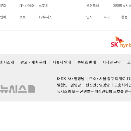
문화
IT·바이오
스포츠
섹션코너
데일리뉴시
연예
포토
TV뉴시스
인사
부고
동정
회사소개
광고 · 제휴 문의
제휴사 안내
콘텐츠 판매
저작권 규약
고
대표이사 : 염영남
주소 : 서울 중구 퇴계로 1
발행인 : 염영남
편집인 : 염영남
고충처리인
뉴시스의 모든 콘텐츠는 저작권법의 보호를 받는 바, 무