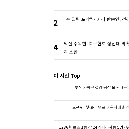
조성하겠다는 계획을 추진했다"고 말했다
-8767초 전 >
강릉에 시간당 81.4㎜ 물폭탄…도로 잠기고 담벼락 붕괴
-4874초 전 >
백운산서 80년근 천종산삼 9뿌리 발견…감정가 1.3억원
"손 떨림 포착"…카라 한승연, 건강
2
-2584초 전 >
선재도서 해루질 나섰다 실종 60대, 닷새 만에 숨진 채 발견
-118초 전 >
남자 농구, 나고야 아시안게임서 '홈팀' 일본과 한일전
8분 전 >
여수 오동도 해상서 모터보트 전복…1명 사망·1명 실종
외신 주목한 '축구협회 성접대 의혹
4
1시간 전 >
극한폭염 한풀 꺾이지만…'낮 최고 35도' 무더위, 열대야 계속[다
지 소환
날씨]
2시간 전 >
축구협회 "압수수색·성접대 논란 사과…쇄신의 기회로 삼겠다"
2시간 전 >
[속보]'압수수색·성접대 논란' 축구협회 "실망과 걱정 안겨드려 죄
5시간 전 >
'최고 37도' 폭염 지속…강원동해안 최대 150㎜ 비
이 시간 Top
7시간 전 >
[속보]뉴욕증시 상승 마감…S&P 0.6% 나스닥 1.3%↑
부산 사하구 철강 공장 불…대응1
오픈AI, 챗GPT 무료 이용자에 
1236회 로또 1등 각 24억씩…자동 5명·