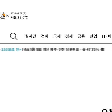
2026.08.08 (토)
서울 28.0℃
7시간 전 >
[속보]뉴욕증시 상승 마감…S&P 0.6% 나스닥 1.3%↑
-24323초 전 >
[속보]與최고위원 제주·인천 순회경선…박선원·최민희·서미
실시간
정치
국제
경제
금융
산업
IT·
한민수·김용 순
-24276초 전 >
[속보]김민석, 與 전대 당원투표 누적 득표율 45.42%로 1위…
청래 44.56%
-23558초 전 >
[속보]與 대표 경선 제주·인천 당원투표…金 47.75%·鄭
42.08%·宋 10.17%
-23092초 전 >
이강인 "아틀레티코 이적 기뻐…등번호 7번 의미보단 팀 위해 
것"
-23027초 전 >
[속보]與 당대표 경선, 제주·인천 권리당원 투표 김민석 승리
-16801초 전 >
낮 최고 35도 '무더위'…동해안 시간당 30㎜ '강한 비'[내일날
-16071초 전 >
[속보]이강인 "감독님이 원하는 마음 느꼈고, 많은 트로피 원해
틀레티코 이적"
-15853초 전 >
수도권 40도 육박 '펄펄'…동해안 일부 지역엔 호의주의보
-14822초 전 >
온열질환 사망자 3명 늘어…누적 환자 3000명 돌파
-8767초 전 >
강릉에 시간당 81.4㎜ 물폭탄…도로 잠기고 담벼락 붕괴
-4874초 전 >
백운산서 80년근 천종산삼 9뿌리 발견…감정가 1.3억원
-2584초 전 >
선재도서 해루질 나섰다 실종 60대, 닷새 만에 숨진 채 발견