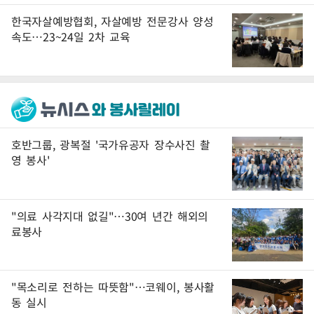
한국자살예방협회, 자살예방 전문강사 양성
속도…23~24일 2차 교육
호반그룹, 광복절 '국가유공자 장수사진 촬
영 봉사'
"의료 사각지대 없길"…30여 년간 해외의
료봉사
"목소리로 전하는 따뜻함"…코웨이, 봉사활
동 실시