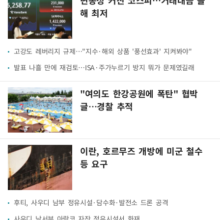
변동성 커진 코스피…거래대금 올
해 최저
고강도 레버리지 규제…"지수·해외 상품 '풍선효과' 지켜봐야"
발표 나흘 만에 재검토…ISA·주가누르기 방지 뭐가 문제였길래
"여의도 한강공원에 폭탄" 협박
글…경찰 추적
이란, 호르무즈 개방에 미군 철수
등 요구
후티, 사우디 남부 정유시설·담수화·발전소 드론 공격
사우디 남서부 아람코 자잔 정유시설서 화재