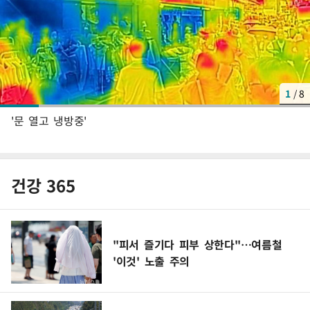
1
/
8
'문 열고 냉방중'
건강 365
"피서 즐기다 피부 상한다"…여름철
'이것' 노출 주의