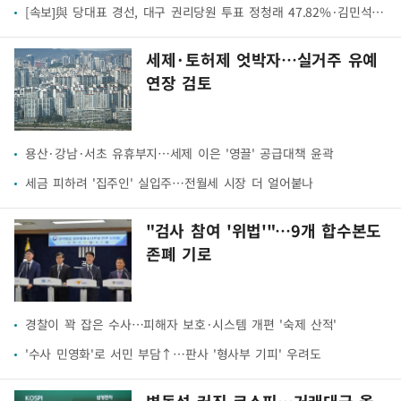
[속보]與 당대표 경선, 대구 권리당원 투표 정청래 47.82%·김민석 46.35%
세제·토허제 엇박자…실거주 유예
연장 검토
용산·강남·서초 유휴부지…세제 이은 '영끌' 공급대책 윤곽
세금 피하려 '집주인' 실입주…전월세 시장 더 얼어붙나
"검사 참여 '위법'"…9개 합수본도
존폐 기로
경찰이 꽉 잡은 수사…피해자 보호·시스템 개편 '숙제 산적'
'수사 민영화'로 서민 부담↑…판사 '형사부 기피' 우려도