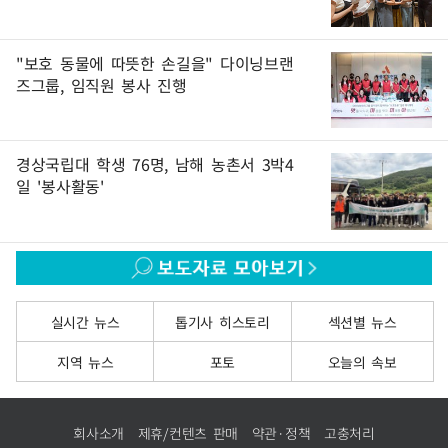
"보호 동물에 따뜻한 손길을" 다이닝브랜
즈그룹, 임직원 봉사 진행
경상국립대 학생 76명, 남해 농촌서 3박4
일 '봉사활동'
실시간 뉴스
톱기사 히스토리
섹션별 뉴스
지역 뉴스
포토
오늘의 속보
회사소개
제휴/컨텐츠 판매
약관·정책
고충처리