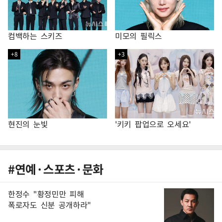
컴백하는 스키즈
미모의 필릭스
+8
+3
현진의 눈빛
'키키 팝업으로 오세요'
#연예
·
스포츠
·
문화
한정수 "황정민만 피해
폭로자도 신분 공개하라"