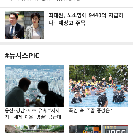
최태원, 노소영에 9440억 지급하
나…재상고 주목
#뉴시스PIC
용산·강남·서초 유휴부지까
폭염 속 주말 풍경은?
지…세제 이은 '영끌' 공급대
책 윤곽