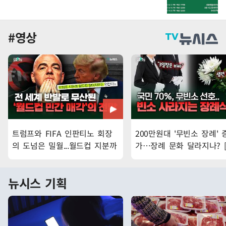
#영상
트럼프와 FIFA 인판티노 회장
200만원대 '무빈소 장례' 
의 도넘은 밀월...월드컵 지분까
가…장례 문화 달라지나? 
지 판다고? [요즘잇슈]
잇슈]
뉴시스 기획