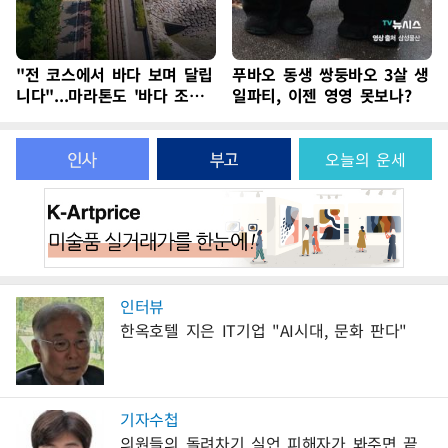
"전 코스에서 바다 보며 달립
푸바오 동생 쌍둥바오 3살 생
니다"...마라톤도 '바다 조망
일파티, 이젠 영영 못보나?
권'이 대세
오늘의 운세
인터뷰
한옥호텔 지은 IT기업 "AI시대, 문화 판다"
기자수첩
의원들의 돌려차기 실언 피해자가 봐주면 끝