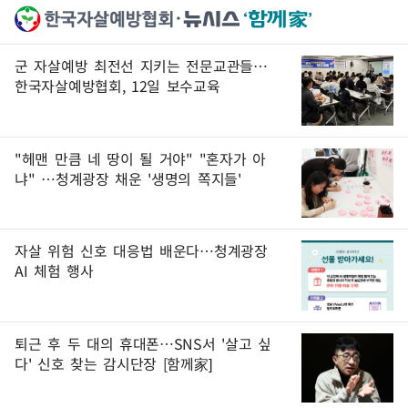
군 자살예방 최전선 지키는 전문교관들…
한국자살예방협회, 12일 보수교육
"헤맨 만큼 네 땅이 될 거야" "혼자가 아
냐" …청계광장 채운 '생명의 쪽지들'
자살 위험 신호 대응법 배운다…청계광장
AI 체험 행사
퇴근 후 두 대의 휴대폰…SNS서 '살고 싶
다' 신호 찾는 감시단장 [함께家]