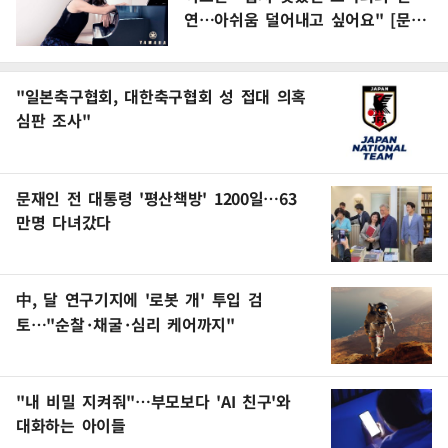
연…아쉬움 덜어내고 싶어요" [문화
人터뷰]
"일본축구협회, 대한축구협회 성 접대 의혹
심판 조사"
문재인 전 대통령 '평산책방' 1200일…63
만명 다녀갔다
中, 달 연구기지에 '로봇 개' 투입 검
토…"순찰·채굴·심리 케어까지"
"내 비밀 지켜줘"…부모보다 'AI 친구'와
대화하는 아이들