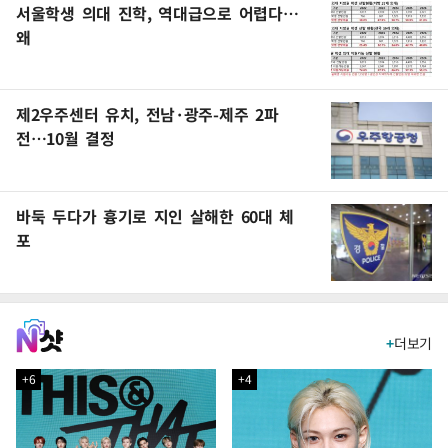
서울학생 의대 진학, 역대급으로 어렵다…
왜
제2우주센터 유치, 전남·광주-제주 2파
전…10월 결정
바둑 두다가 흉기로 지인 살해한 60대 체
포
+
더보기
+6
+4