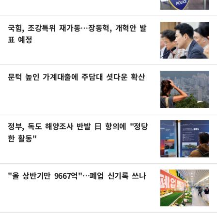
국힘, 조강특위 재가동…장동혁, 개혁안 발
표 예정
문턱 높인 가계대출에 주담대 셧다운 확산
정부, 독도 해양조사 반발 日 항의에 "정당
한 활동"
"올 상반기만 9667억"…폐업 신기록 쓰나