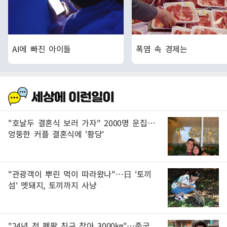
AI에 빠진 아이들
폭염 속 경제는
"호날두 결혼식 보러 가자" 2000명 운집…
엉뚱한 커플 결혼식에 '황당'
"관광객이 뿌린 먹이 따라왔나"…日 '토끼
섬' 멧돼지, 토끼까지 사냥
"24년 전 펜팔 친구 찾아 3000㎞"…중국