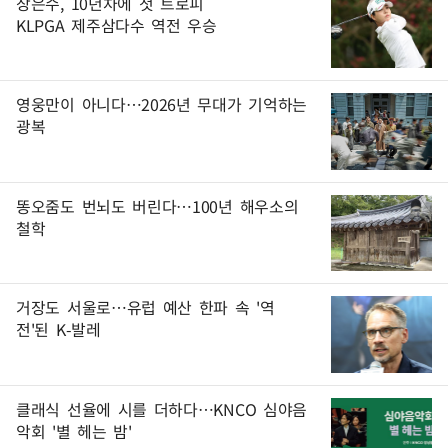
장은수, 10년차에 첫 트로피
KLPGA 제주삼다수 역전 우승
영웅만이 아니다…2026년 무대가 기억하는
광복
똥오줌도 번뇌도 버린다…100년 해우소의
철학
거장도 서울로…유럽 예산 한파 속 '역
전'된 K-발레
클래식 선율에 시를 더하다…KNCO 심야음
악회 '별 헤는 밤'