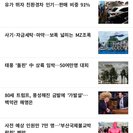
유가 뛰자 친환경차 인기…판매 비중 91%
사기·자금세탁·마약…보폭 넓히는 MZ조폭
태풍 '돌핀' 中 상륙 임박…50여만명 대피
80세 트럼프, 풍성해진 금발에 '가발설'…
백악관 해명은
사전 예상 인원만 7만 명…'부산국제불교박
람회' 폐막