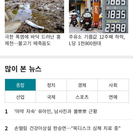
극한 폭염에 바닥 드러난 홍
주유소 기름값 12주째 하락,
제천…물고기 떼죽음도
L당 1천800원대
많이 본 뉴스
종합
정치
경제
사회
산업
국제
스포츠
연예
1
'마약 자숙' 유아인, 남사친과 볼뽀뽀 근황
2
손떨림 건강이상설 한승연…"목디스크 심해 치료 중"