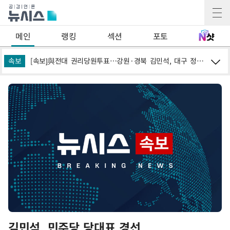
메인
랭킹
섹션
포토
속보
與 강원·TK 당원투표 합산 김민석 46.01%로 승리…정청래 44.53%
[속보]與전대 권리당원투표…강원·경북 김민석, 대구 정청래 승리
김민석, 민주당 당대표 경선