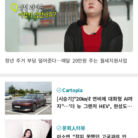
청년 주거 부담 덜어준다…매달 20만원 주는 월세지원사업
Cartopia
[시승기]"20㎞/ℓ 연비에 대화형 AI까
지"…'더 뉴 그랜저 HEV', 완성도
높였다
문화人터뷰
이소연 "잡지 못했던 고국과의 인