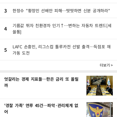
3
한정수 "황정민 선배만 피해…떳떳하면 신분 공개하라"
기름값 뛰자 친환경차 인기↑…변하는 자동차 트렌드[세
4
쓸통]
LAFC 손흥민, 리그스컵 톨루카전 선발 출격…득점포 재
5
가동 도전
더보기 >
엇갈리는 경제 지표들…한은 금리 또 올릴
까
'경찰 가족' 연루 45건…파악·관리체계 없
어