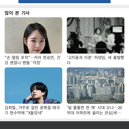
많이 본 기사
"손 떨림 포착"…카라 한승연, 건
'고지용과 이혼' 허양임, 새 출발했
강 괜찮나 팬들 '걱정'
다
김희철, 거꾸로 걸린 광복절 태극
'덜 똘똘한 한 채' 시대 오나…20
기 현수막에 "X돌았네"
억대 아파트에 쏠리는 관심[세제
개편, 그 이후②]