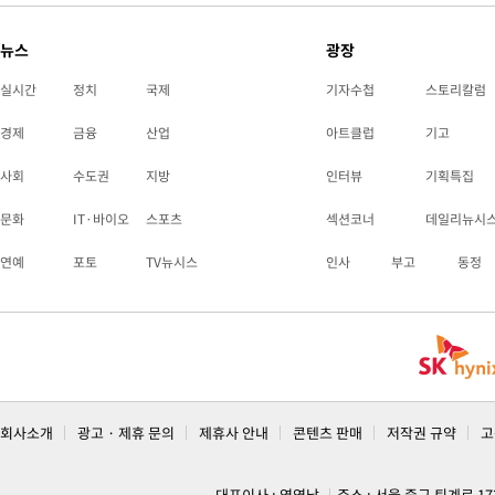
뉴스
광장
실시간
정치
국제
기자수첩
스토리칼럼
경제
금융
산업
아트클럽
기고
사회
수도권
지방
인터뷰
기획특집
문화
IT·바이오
스포츠
섹션코너
데일리뉴시
연예
포토
TV뉴시스
인사
부고
동정
회사소개
광고 · 제휴 문의
제휴사 안내
콘텐츠 판매
저작권 규약
고
대표이사 : 염영남
주소 : 서울 중구 퇴계로 1