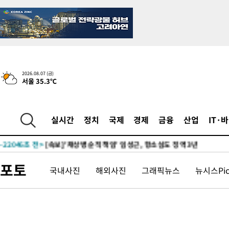
2026.08.07 (금)
서울 35.3℃
-848초 전 >
[속보] 뉴욕증시, 일제 하락 마감…나스닥 0.06%↓
-29561초 전 >
[속보]국힘 윤리위, '돌려차기 발언' 진종오·서범수 징계 절차 
실시간
정치
국제
경제
금융
산업
IT·
-24886초 전 >
[속보] 7월 중국 수출 23.9%↑ 수입 27.5%↑…무역총액
25.3%↑
-22046초 전 >
[속보]'채상병 순직 책임' 임성근, 항소심도 징역 3년
-21912초 전 >
[속보]종합특검, '관저이전 봐주기 감사' 유병호 구속기소
포토
국내사진
해외사진
그래픽뉴스
뉴시스Pi
-18512초 전 >
민주 콩고 에볼라환자 4천명 돌파, 4053명 발생 1850명 사망
-17762초 전 >
[속보]'300억원대 사기 혐의' 차가원 대표 구속 송치
-16956초 전 >
"미 전국적 살모네라 식중독 원인은 멕시코산 할라피뇨"-- CD
-15469초 전 >
[속보]경찰·노동부, HL만도 평택사업장 끼임 사망 관련 압수