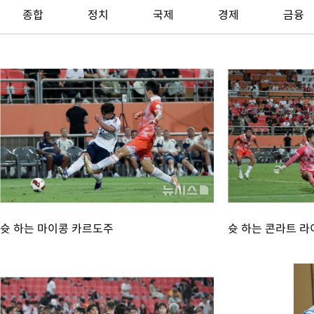
-15350초 전 >
[속보]합수본, '투표율 허위 입력' 중앙·서울·경기도 선관위 등
종합
정치
국제
경제
금융
압수수색
-15105초 전 >
[속보]원·달러 환율, 오전 9시 1423.8원
-14901초 전 >
[속보]삼성전자·SK하이닉스 동반 강보합…1%대 상승 출발
-14887초 전 >
[속보]코스닥, 5.95포인트(0.74%) 상승한 807.62개장
-14855초 전 >
[속보]코스피, 6300선 재탈환…1.09% 오른 6365.07 개장
-12020초 전 >
시리아 다마스쿠스 교외에서 미니버스 폭발.. 14명 부상, 3명은
태
-11318초 전 >
입추에도 극한더위…서울 낮 39도 '폭염중대경보'
-6282초 전 >
이란, 호르무즈서 "적국 목표물들"과 대치로 남부 케슘섬에서 
례 큰 폭발음
-4997초 전 >
[속보]美, 폴리실리콘 수입 규제…파생제품 15% 관세, 120일 후
효
-3148초 전 >
[속보]트럼프, 美 원정출산 금지 행정명령 서명
-848초 전 >
[속보] 뉴욕증시, 일제 하락 마감…나스닥 0.06%↓
-29561초 전 >
[속보]국힘 윤리위, '돌려차기 발언' 진종오·서범수 징계 절차 
슛 하는 마이콩 카르도주
슛 하는 콘라트 라
-24886초 전 >
[속보] 7월 중국 수출 23.9%↑ 수입 27.5%↑…무역총액
25.3%↑
-22046초 전 >
[속보]'채상병 순직 책임' 임성근, 항소심도 징역 3년
-21912초 전 >
[속보]종합특검, '관저이전 봐주기 감사' 유병호 구속기소
-18512초 전 >
민주 콩고 에볼라환자 4천명 돌파, 4053명 발생 1850명 사망