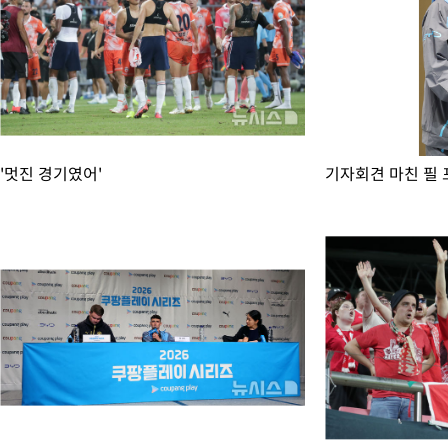
-17762초 전 >
[속보]'300억원대 사기 혐의' 차가원 대표 구속 송치
-16956초 전 >
"미 전국적 살모네라 식중독 원인은 멕시코산 할라피뇨"-- CD
-15469초 전 >
[속보]경찰·노동부, HL만도 평택사업장 끼임 사망 관련 압수
-15350초 전 >
[속보]합수본, '투표율 허위 입력' 중앙·서울·경기도 선관위 등
압수수색
-15105초 전 >
[속보]원·달러 환율, 오전 9시 1423.8원
-14901초 전 >
[속보]삼성전자·SK하이닉스 동반 강보합…1%대 상승 출발
-14887초 전 >
[속보]코스닥, 5.95포인트(0.74%) 상승한 807.62개장
'멋진 경기였어'
기자회견 마친 필 
-14855초 전 >
[속보]코스피, 6300선 재탈환…1.09% 오른 6365.07 개장
-12020초 전 >
시리아 다마스쿠스 교외에서 미니버스 폭발.. 14명 부상, 3명은
태
-11318초 전 >
입추에도 극한더위…서울 낮 39도 '폭염중대경보'
-6282초 전 >
이란, 호르무즈서 "적국 목표물들"과 대치로 남부 케슘섬에서 
례 큰 폭발음
-4997초 전 >
[속보]美, 폴리실리콘 수입 규제…파생제품 15% 관세, 120일 후
효
-3148초 전 >
[속보]트럼프, 美 원정출산 금지 행정명령 서명
-848초 전 >
[속보] 뉴욕증시, 일제 하락 마감…나스닥 0.06%↓