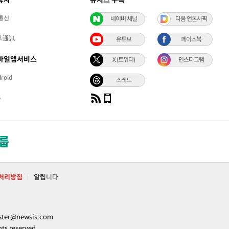
통신
네이버 채널
다음 언론사픽
華通訊
유튜브
페이스북
바일앱서비스
X (트위터)
인스타그램
roid
스레드
S
처리방침
알립니다
ter@newsis.com
 reserved.