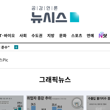
다"
수수색(종
IT·바이오
사회
수도권
지방
문화
스포츠
연예
4%↑
침 준수"
수수색
Pic
세 강화"
그래픽뉴스
"
·당황'