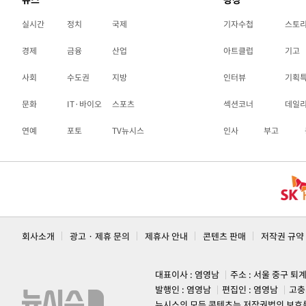
실시간
정치
국제
기자수첩
스토
경제
금융
산업
아트클럽
기고
사회
수도권
지방
인터뷰
기획
문화
IT·바이오
스포츠
섹션코너
데일
연예
포토
TV뉴시스
인사
부고
회사소개
광고 · 제휴 문의
제휴사 안내
콘텐츠 판매
저작권 규약
대표이사 : 염영남
주소 : 서울 중구 퇴
발행인 : 염영남
편집인 : 염영남
고충
뉴시스의 모든 콘텐츠는 저작권법의 보호를 받는 바