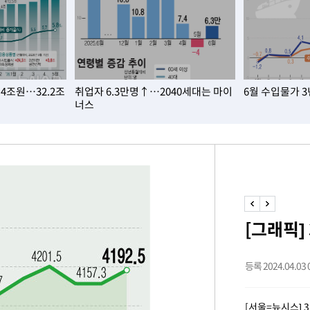
혐의
.4조원…32.2조
취업자 6.3만명↑…2040세대는 마이
6월 수입물가 
너스
 격파
다"
수수색(종
4%↑
침 준수"
[그래픽]
수수색
세 강화"
등록 2024.04.03 0
[서울=뉴시스] 