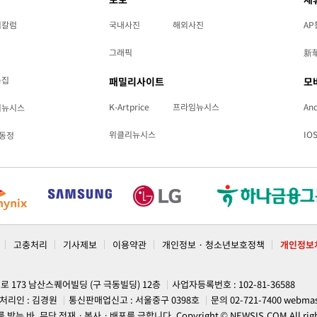
리칼럼
국내사진
해외사진
AP
그래픽
新
특집
패밀리사이트
모
K-Artprice
프라임뉴시스
And
리뉴시스
위클리뉴시스
IO
동정
고충처리
기사제보
이용약관
개인정보 · 청소년보호정책
개인정보
계로 173 남산스퀘어빌딩 (구 극동빌딩) 12층
사업자등록번호 : 102-81-36588
처리인 : 김경원
통신판매업신고 : 서울중구 0398호
문의 02-721-7400
webmas
, 무단 전재ㆍ복사ㆍ배포를 금합니다. Copyright © NEWSIS.COM All rights