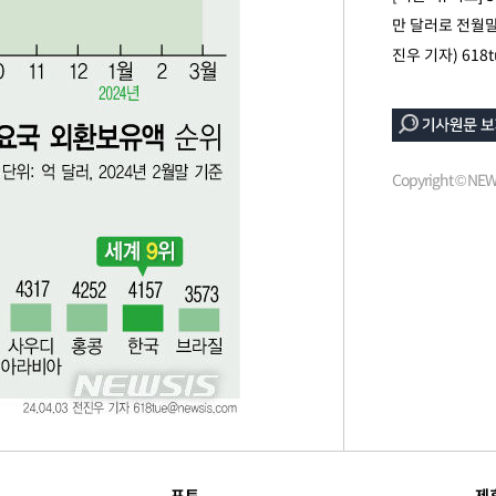
만 달러로 전월말
진우 기자)
618
"
·당황'
Copyright © N
혐의
 격파
다"
포토
제