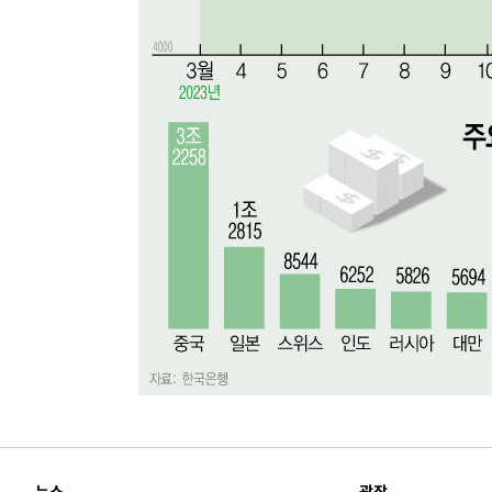
-4302초 전 >
'낮 최고 39도' 불볕더위…한밤 열대야도 계속[내일날씨]
-4261초 전 >
[속보]7~9일 프로야구 3연전도 폭염 취소…11일 재개
-3923초 전 >
"韓 외환시장 개입 관측 배경엔 美의 대한국 무역적자 있어
-3750초 전 >
'월드컵 탈락 후폭풍' 축구협회…초유의 압수수색에 '충격
-3590초 전 >
서울 낮 37.9도, 올여름 최고치 경신…영등포 순간 '40도'
-3152초 전 >
[속보]종합특검, 대검 추가 압수수색…내란 중요임무종사 
12분 전 >
[속보]코스닥, 800p 회복…0.26% 오른 801.67 마감
13분 전 >
[속보]코스피, 301.88포인트(4.58%) 내린 6296.38 마감
15분 전 >
[속보]원·달러 환율, 0.7원 내린 1423.8원 마감
55분 전 >
"여기 떨어졌다"…다누리, 스페이스X 로켓 달 충돌 흔적 포착
1시간 전 >
손흥민, 5경기 연속골 실패…LAFC는 승부차기 끝 과달라하라
3시간 전 >
내일까지 39도 '펄펄'…기상청 "태풍 지나며 폭염 잠시 꺾인
뉴스
광장