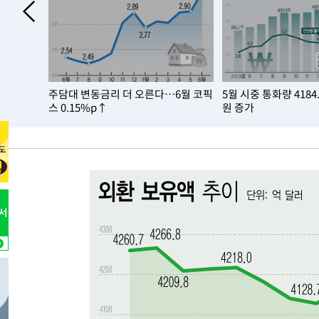
-3590초 전 >
서울 낮 37.9도, 올여름 최고치 경신…영등포 순간 '40도'
-3152초 전 >
[속보]종합특검, 대검 추가 압수수색…내란 중요임무종사 
12분 전 >
[속보]코스닥, 800p 회복…0.26% 오른 801.67 마감
13분 전 >
[속보]코스피, 301.88포인트(4.58%) 내린 6296.38 마감
%로 둔화
주담대 변동금리 더 오른다…6월 코픽
5월 시중 통화량 4184
15분 전 >
[속보]원·달러 환율, 0.7원 내린 1423.8원 마감
스 0.15%p↑
원 증가
55분 전 >
"여기 떨어졌다"…다누리, 스페이스X 로켓 달 충돌 흔적 포착
1시간 전 >
손흥민, 5경기 연속골 실패…LAFC는 승부차기 끝 과달라하라
3시간 전 >
내일까지 39도 '펄펄'…기상청 "태풍 지나며 폭염 잠시 꺾인
-24812초 전 >
'월드컵 탈락 후폭풍' 축구협회…11시간 걸린 초유의 압
합)
-24248초 전 >
[속보] 뉴욕증시, 혼조 출발…나스닥 0.3%↓, 다우 0.1
-23041초 전 >
축구협회, 15년 전 심판 성 접대 파문에 "현재는 내부 지
-21726초 전 >
경찰, '홍명보는 2순위' 결론냈던 스포츠윤리센터도 압
-7322초 전 >
[속보]합참 "北 발사체는 단거리탄도미사일…감시·경계태
-7070초 전 >
日방위성, 北이 동해로 쏜 발사체는 탄도미사일 가능성
-5500초 전 >
[속보] SKT, 에이닷 서비스 장애 발생…"원인 파악 중"
-4906초 전 >
[속보]합참 "북, 동해상으로 미상 발사체 발사"