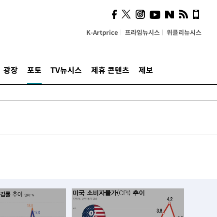
K-Artprice
프라임뉴시스
위클리뉴시스
광장
포토
TV뉴시스
제휴 콘텐츠
제보