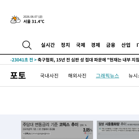
2026.08.07 (금)
서울 31.4℃
3시간 전 >
내일까지 39도 '펄펄'…기상청 "태풍 지나며 폭염 잠시 꺾인
-24812초 전 >
'월드컵 탈락 후폭풍' 축구협회…11시간 걸린 초유의 압
실시간
정치
국제
경제
금융
산업
합)
-24248초 전 >
[속보] 뉴욕증시, 혼조 출발…나스닥 0.3%↓, 다우 0.1
-23041초 전 >
축구협회, 15년 전 심판 성 접대 파문에 "현재는 내부 지
-21726초 전 >
경찰, '홍명보는 2순위' 결론냈던 스포츠윤리센터도 압
포토
국내사진
해외사진
그래픽뉴스
뉴시스
-7322초 전 >
[속보]합참 "北 발사체는 단거리탄도미사일…감시·경계태
-7070초 전 >
日방위성, 北이 동해로 쏜 발사체는 탄도미사일 가능성
-5500초 전 >
[속보] SKT, 에이닷 서비스 장애 발생…"원인 파악 중"
-4906초 전 >
[속보]합참 "북, 동해상으로 미상 발사체 발사"
-4302초 전 >
'낮 최고 39도' 불볕더위…한밤 열대야도 계속[내일날씨]
-4261초 전 >
[속보]7~9일 프로야구 3연전도 폭염 취소…11일 재개
-3923초 전 >
"韓 외환시장 개입 관측 배경엔 美의 대한국 무역적자 있어
-3750초 전 >
'월드컵 탈락 후폭풍' 축구협회…초유의 압수수색에 '충격