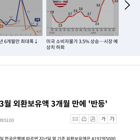
3년 6개월만 최대폭↓
미국 소비자물가 3.5% 상승…시장 예
2027년
상치 하회
3.7% 인
 3월 외환보유액 3개월 만에 '반등'
9:51:03
3일 한국은행에 따르면 지난달 말 기준 외환보유액은 4192억5000