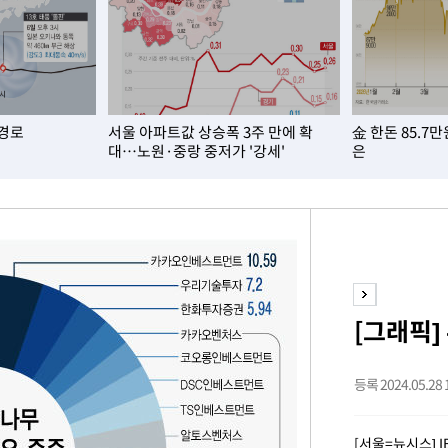
 경로
서울 아파트값 상승폭 3주 만에 확
金 한돈 85.7
대…노원·중랑 중저가 '강세'
은
[그래픽]
등록 2024.05.28 1
[서울=뉴시스] 