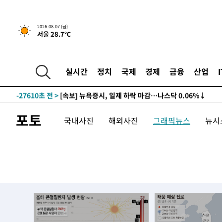
2026.08.07 (금)
서울 28.7℃
-27610초 전 >
[속보] 뉴욕증시, 일제 하락 마감…나스닥 0.06%↓
-31759초 전 >
[속보]美, 폴리실리콘 수입 규제…파생제품 15% 관세, 1
실시간
정치
국제
경제
금융
산업
발효
-29910초 전 >
[속보]트럼프, 美 원정출산 금지 행정명령 서명
-27610초 전 >
[속보] 뉴욕증시, 일제 하락 마감…나스닥 0.06%↓
-31759초 전 >
[속보]美, 폴리실리콘 수입 규제…파생제품 15% 관세, 1
포토
국내사진
해외사진
그래픽뉴스
뉴시스
발효
-29910초 전 >
[속보]트럼프, 美 원정출산 금지 행정명령 서명
-27610초 전 >
[속보] 뉴욕증시, 일제 하락 마감…나스닥 0.06%↓