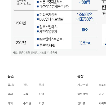
뉴스
광장
실시간
정치
국제
기자수첩
스토
경제
금융
산업
아트클럽
기고
사회
수도권
지방
인터뷰
기획