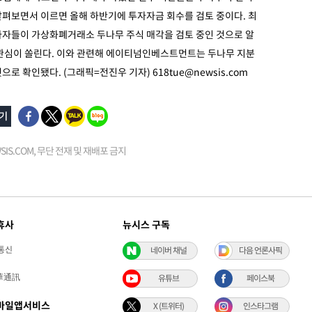
 살펴보면서 이르면 올해 하반기에 투자자금 회수를 검토 중이다. 최
자자들이 가상화폐거래소 두나무 주식 매각을 검토 중인 것으로 알
 관심이 쏠린다. 이와 관련해 에이티넘인베스트먼트는 두나무 지분
으로 확인됐다. (그래픽=전진우 기자)
618tue@newsis.com
EWSIS.COM, 무단 전재 및 재배포 금지
휴사
뉴시스 구독
통신
네이버 채널
다음 언론사픽
華通訊
유튜브
페이스북
바일앱서비스
X (트위터)
인스타그램