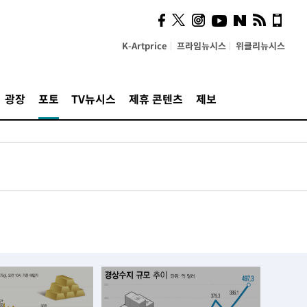
K-Artprice
프라임뉴시스
위클리뉴시스
광장
포토
TV뉴시스
제휴 콘텐츠
제보