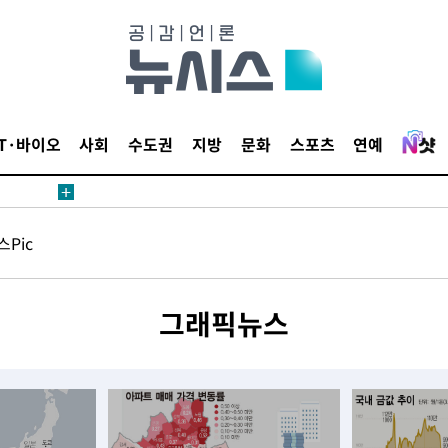
20일 후
IT·바이오
사회
수도권
지방
문화
스포츠
연예
20일 후
Pic
그래픽뉴스