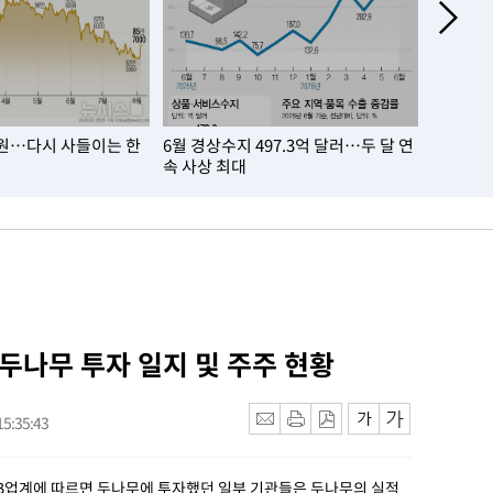
만원…다시 사들이는 한
6월 경상수지 497.3억 달러…두 달 연
7월 열대
속 사상 최대
일 연속
 두나무 투자 일지 및 주주 현황
5:35:43
IB업계에 따르면 두나무에 투자했던 일부 기관들은 두나무의 실적