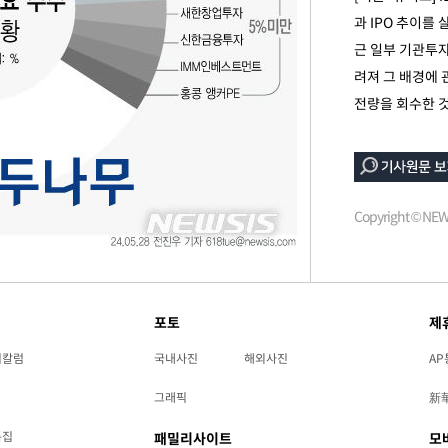
과 IPO 추이를
근 일부 기관투
려져 그 배경에
전량을 회수한 것
Copyright © N
포토
제
리칼럼
국내사진
해외사진
AP
그래픽
新
특집
패밀리사이트
모