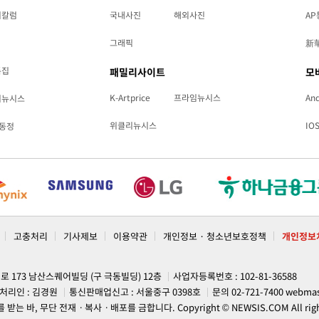
리칼럼
국내사진
해외사진
AP
그래픽
新
특집
패밀리사이트
모
K-Artprice
프라임뉴시스
And
리뉴시스
위클리뉴시스
IO
동정
고충처리
기사제보
이용약관
개인정보 · 청소년보호정책
개인정보
계로 173 남산스퀘어빌딩 (구 극동빌딩) 12층
사업자등록번호 : 102-81-36588
처리인 : 김경원
통신판매업신고 : 서울중구 0398호
문의 02-721-7400
webmas
, 무단 전재ㆍ복사ㆍ배포를 금합니다. Copyright © NEWSIS.COM All rights