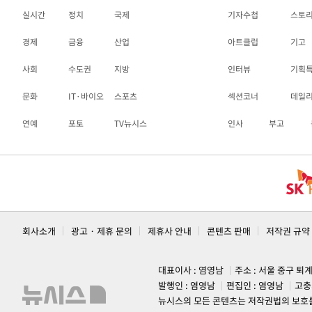
실시간
정치
국제
기자수첩
스토
경제
금융
산업
아트클럽
기고
사회
수도권
지방
인터뷰
기획
문화
IT·바이오
스포츠
섹션코너
데일
연예
포토
TV뉴시스
인사
부고
회사소개
광고 · 제휴 문의
제휴사 안내
콘텐츠 판매
저작권 규약
대표이사 : 염영남
주소 : 서울 중구 퇴
발행인 : 염영남
편집인 : 염영남
고충
뉴시스의 모든 콘텐츠는 저작권법의 보호를 받는 바