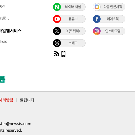
통신
네이버 채널
다음 언론사픽
華通訊
유튜브
페이스북
바일앱서비스
X (트위터)
인스타그램
roid
스레드
S
처리방침
알립니다
ter@newsis.com
 reserved.