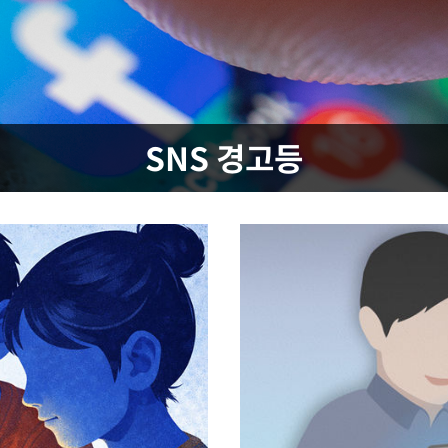
속[다음주
다"
SNS 경고등
려 죄송"
·서미화·
1위… 정
鄭
위해 뛸
승리
일날씨]
원해 아틀