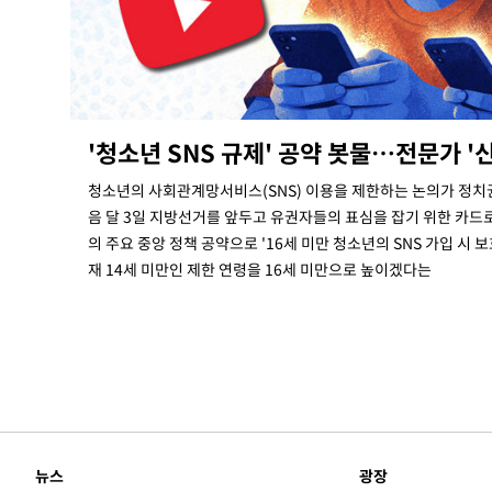
레티코 이적"
-5262초 전 >
수도권 40도 육박 '펄펄'…동해안 일부 지역엔 호의주의보
-4231초 전 >
온열질환 사망자 3명 늘어…누적 환자 3000명 돌파
30분 전 >
강릉에 시간당 81.4㎜ 물폭탄…도로 잠기고 담벼락 붕괴
1시간 전 >
백운산서 80년근 천종산삼 9뿌리 발견…감정가 1.3억원
'청소년 SNS 규제' 공약 봇물…전문가 '
2시간 전 >
선재도서 해루질 나섰다 실종 60대, 닷새 만에 숨진 채 발견
2시간 전 >
남자 농구, 나고야 아시안게임서 '홈팀' 일본과 한일전
청소년의 사회관계망서비스(SNS) 이용을 제한하는 논의가 정치
3시간 전 >
여수 오동도 해상서 모터보트 전복…1명 사망·1명 실종
음 달 3일 지방선거를 앞두고 유권자들의 표심을 잡기 위한 카드
4시간 전 >
극한폭염 한풀 꺾이지만…'낮 최고 35도' 무더위, 열대야 계
의 주요 중앙 정책 공약으로 '16세 미만 청소년의 SNS 가입 시 
날씨]
재 14세 미만인 제한 연령을 16세 미만으로 높이겠다는
4시간 전 >
축구협회 "압수수색·성접대 논란 사과…쇄신의 기회로 삼겠
5시간 전 >
[속보]'압수수색·성접대 논란' 축구협회 "실망과 걱정 안겨드
8시간 전 >
'최고 37도' 폭염 지속…강원동해안 최대 150㎜ 비
10시간 전 >
[속보]뉴욕증시 상승 마감…S&P 0.6% 나스닥 1.3%↑
뉴스
광장