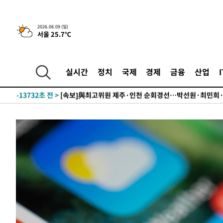
2026.08.09 (일)
서울 25.7℃
10시간 전 >
[속보]뉴욕증시 상승 마감…S&P 0.6% 나스닥 1.3%↑
-22685초 전 >
이란 "호르무즈 재개방 합의 근접…美 배상 선행돼야"
실시간
정치
국제
경제
금융
산업
-13732초 전 >
[속보]與최고위원 제주·인천 순회경선…박선원·최민희
한민수·김용 순
-13685초 전 >
[속보]김민석, 與 전대 당원투표 누적 득표율 45.42%로 
청래 44.56%
-12967초 전 >
[속보]與 대표 경선 제주·인천 당원투표…金 47.75%·
42.08%·宋 10.17%
-12501초 전 >
이강인 "아틀레티코 이적 기뻐…등번호 7번 의미보단 팀 
것"
-12436초 전 >
[속보]與 당대표 경선, 제주·인천 권리당원 투표 김민석 
-6210초 전 >
낮 최고 35도 '무더위'…동해안 시간당 30㎜ '강한 비'[내
-5480초 전 >
[속보]이강인 "감독님이 원하는 마음 느꼈고, 많은 트로피 
레티코 이적"
-5262초 전 >
수도권 40도 육박 '펄펄'…동해안 일부 지역엔 호의주의보
-4231초 전 >
온열질환 사망자 3명 늘어…누적 환자 3000명 돌파
30분 전 >
강릉에 시간당 81.4㎜ 물폭탄…도로 잠기고 담벼락 붕괴
1시간 전 >
백운산서 80년근 천종산삼 9뿌리 발견…감정가 1.3억원