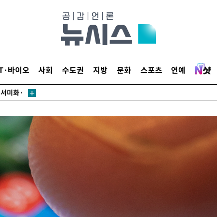
IT·바이오
사회
수도권
지방
문화
스포츠
연예
·서미화·
1위… 정
鄭
위해 뛸
승리
일날씨]
원해 아틀