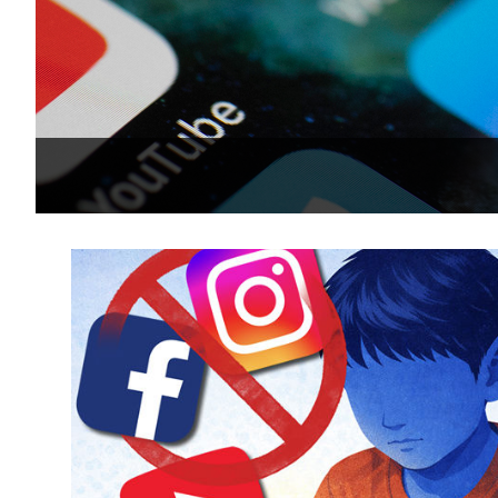
2시간 전 >
선재도서 해루질 나섰다 실종 60대, 닷새 만에 숨진 채 발견
2시간 전 >
남자 농구, 나고야 아시안게임서 '홈팀' 일본과 한일전
3시간 전 >
여수 오동도 해상서 모터보트 전복…1명 사망·1명 실종
4시간 전 >
극한폭염 한풀 꺾이지만…'낮 최고 35도' 무더위, 열대야 계
날씨]
4시간 전 >
축구협회 "압수수색·성접대 논란 사과…쇄신의 기회로 삼겠
5시간 전 >
[속보]'압수수색·성접대 논란' 축구협회 "실망과 걱정 안겨드
8시간 전 >
'최고 37도' 폭염 지속…강원동해안 최대 150㎜ 비
10시간 전 >
[속보]뉴욕증시 상승 마감…S&P 0.6% 나스닥 1.3%↑
-22685초 전 >
이란 "호르무즈 재개방 합의 근접…美 배상 선행돼야"
-13732초 전 >
[속보]與최고위원 제주·인천 순회경선…박선원·최민희
한민수·김용 순
-13685초 전 >
[속보]김민석, 與 전대 당원투표 누적 득표율 45.42%로 
청래 44.56%
-12967초 전 >
[속보]與 대표 경선 제주·인천 당원투표…金 47.75%·
42.08%·宋 10.17%
-12501초 전 >
이강인 "아틀레티코 이적 기뻐…등번호 7번 의미보단 팀 
것"
-12436초 전 >
[속보]與 당대표 경선, 제주·인천 권리당원 투표 김민석 
-6210초 전 >
낮 최고 35도 '무더위'…동해안 시간당 30㎜ '강한 비'[내
-5480초 전 >
[속보]이강인 "감독님이 원하는 마음 느꼈고, 많은 트로피 