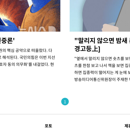
신중론'
"말리지 않으면 밤새 
경고등上]
권의 핵심 공약으로 떠올랐다. 다
로 해석된다. 국민의힘은 이번 지선
"옆에서 말리지 않으면 숏츠를 보
속[다음주
보호자 동의 의무화'를 내걸었다. 현
츠를 한참 보고 나서 책을 보면 
다"
하면 집중력이 떨어지는 게 눈에 보
방송미디어통신위원장이 주재한 
려 죄송"
1
포토
제