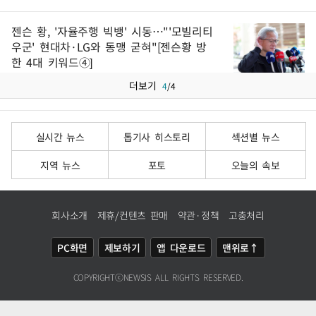
젠슨 황, '자율주행 빅뱅' 시동…"'모빌리티
우군' 현대차·LG와 동맹 굳혀"[젠슨황 방
한 4대 키워드④]
더보기
4
/
4
실시간 뉴스
톱기사 히스토리
섹션별 뉴스
지역 뉴스
포토
오늘의 속보
회사소개
제휴/컨텐츠 판매
약관·정책
고충처리
PC화면
제보하기
앱 다운로드
맨위로↑
COPYRIGHTⓒ
NEWSIS
ALL RIGHTS RESERVED.