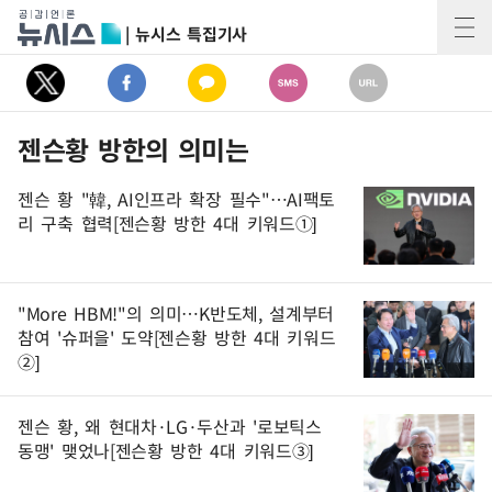
| 뉴시스 특집기사
젠슨황 방한의 의미는
젠슨 황 "韓, AI인프라 확장 필수"…AI팩토
리 구축 협력[젠슨황 방한 4대 키워드①]
"More HBM!"의 의미…K반도체, 설계부터
참여 '슈퍼을' 도약[젠슨황 방한 4대 키워드
②]
젠슨 황, 왜 현대차·LG·두산과 '로보틱스
동맹' 맺었나[젠슨황 방한 4대 키워드③]