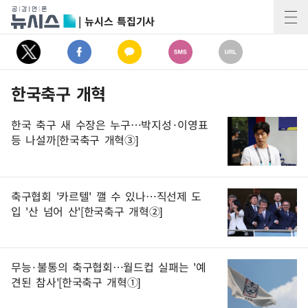
| 뉴시스 특집기사
한국축구 개혁
한국 축구 새 수장은 누구…박지성·이영표
등 나설까[한국축구 개혁③]
축구협회 '카르텔' 깰 수 있나…직선제 도
입 '산 넘어 산'[한국축구 개혁②]
무능·불통의 축구협회…월드컵 실패는 '예
견된 참사'[한국축구 개혁①]