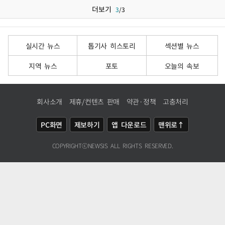
더보기
3
/
3
실시간 뉴스
톱기사 히스토리
섹션별 뉴스
지역 뉴스
포토
오늘의 속보
회사소개
제휴/컨텐츠 판매
약관·정책
고충처리
PC화면
제보하기
앱 다운로드
맨위로↑
COPYRIGHTⓒ
NEWSIS
ALL RIGHTS RESERVED.