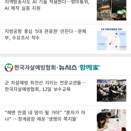
지역방송사도 AI 기술 적용한다…방미통위,
AI 제작 실증 지원
지방공항 중심 ‘5대 관광권’ 만든다…문체
부, 수요조사 착수
군 자살예방 최전선 지키는 전문교관들…
한국자살예방협회, 12일 보수교육
"헤맨 만큼 네 땅이 될 거야" "혼자가 아
냐" …청계광장 채운 '생명의 쪽지들'