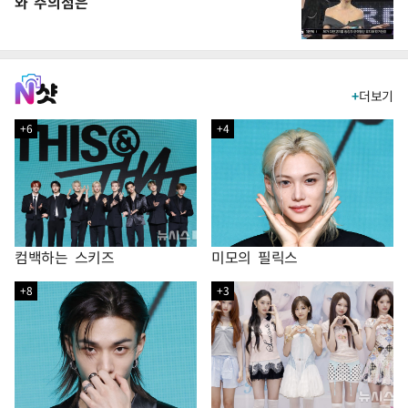
와 주의점은
+
더보기
+6
+4
컴백하는 스키즈
미모의 필릭스
+8
+3