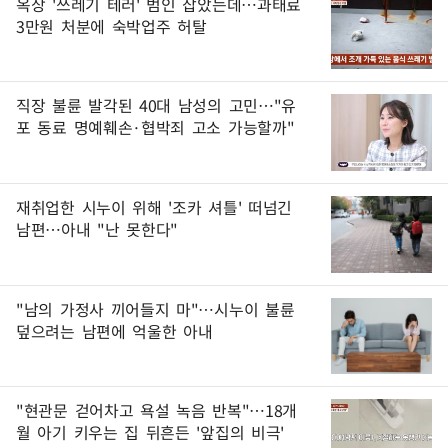
옥상 '쓰레기 테러' 범인 잡았는데…과태료
3만원 처분에 숙박업주 허탈
직장 불륜 발각된 40대 남성의 고민…"유
포 동료 명예훼손·협박죄 고소 가능할까"
재취업한 시누이 위해 '조카 셔틀' 떠넘긴
남편…아내 "난 못한다"
"남의 가정사 끼어들지 마"…시누이 불륜
덮으려는 남편에 억울한 아내
"현관문 걷어차고 욕설 녹음 반복"…18개
월 아기 키우는 집 뒤흔든 '앞집의 비극'