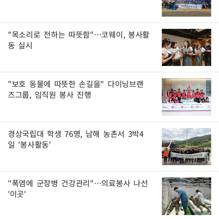
"목소리로 전하는 따뜻함"…코웨이, 봉사활
동 실시
"보호 동물에 따뜻한 손길을" 다이닝브랜
즈그룹, 임직원 봉사 진행
경상국립대 학생 76명, 남해 농촌서 3박4
일 '봉사활동'
"폭염에 군장병 건강관리"…의료봉사 나선
'이곳'