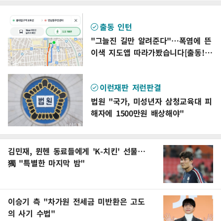
출동 인턴
"그늘진 길만 알려준다"…폭염에 뜬
이색 지도앱 따라가봤습니다[출동!인
턴]
이런재판 저런판결
법원 "국가, 미성년자 삼청교육대 피
해자에 1500만원 배상해야"
김민재, 뮌헨 동료들에게 'K-치킨' 선물…
獨 "특별한 마지막 밤"
이승기 측 "차가원 전세금 미반환은 고도
의 사기 수법"