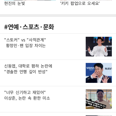
현진의 눈빛
'키키 팝업으로 오세요'
#연예
·
스포츠
·
문화
"스토커" vs "사적관계"
황정민·팬 입장 차이는
신동엽, 대학로 폄하 논란에
"경솔한 언행 깊이 반성"
"너무 신기하고 재밌어"
이상준, 논란 속 환한 미소