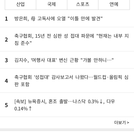
산업
국제
스포츠
연예
1
방은희, 母 고독사에 오열 "이틀 만에 발견"
축구협회, 15년 전 심판 성 접대 파문에 "현재는 내부 지
2
침 준수"
3
김지수, '여행사 대표' 변신 근황 "가볼 만하니…"
축구협회 '성접대' 감사보고서 나왔다…월드컵·올림픽 심
4
판 포함
[속보] 뉴욕증시, 혼조 출발…나스닥 0.3%↓, 다우
5
0.14%↑
더보기 >