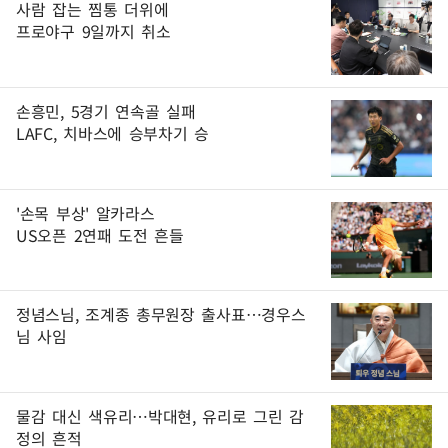
사람 잡는 찜통 더위에
프로야구 9일까지 취소
손흥민, 5경기 연속골 실패
LAFC, 치바스에 승부차기 승
'손목 부상' 알카라스
US오픈 2연패 도전 흔들
정념스님, 조계종 총무원장 출사표…경우스
님 사임
물감 대신 색유리…박대현, 유리로 그린 감
정의 흔적