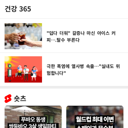
건강 365
"덥다 더워" 갈증나 마신 아이스 커
피….탈수 부른다
극한 폭염에 열사병 속출…"실내도 위
험합니다"
숏츠