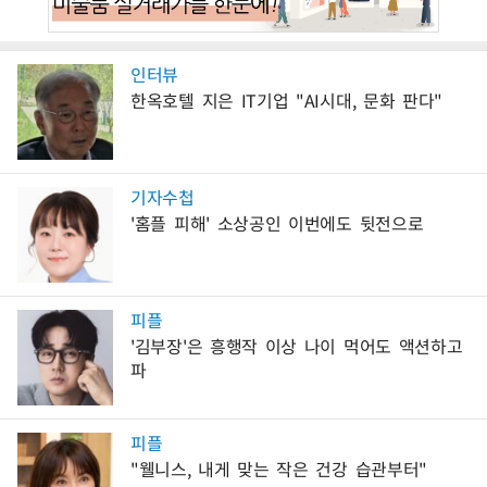
인터뷰
한옥호텔 지은 IT기업 "AI시대, 문화 판다"
기자수첩
'홈플 피해' 소상공인 이번에도 뒷전으로
피플
'김부장'은 흥행작 이상 나이 먹어도 액션하고
파
피플
"웰니스, 내게 맞는 작은 건강 습관부터"