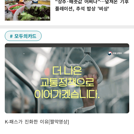
"상추·배춧값 어쩌나"…덮쳐온 기후
플레이션, 추석 밥상 '비상'
# 모두의카드
K-패스가 진화한 이유[짤막영상]