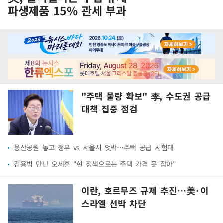
파생제품 15% 관세 부과
"주택 물량 확보" 李, 수도권 공급
대책 집중 점검
용산공원 놓고 정부 vs 서울시 엇박…주택 공급 시험대
김용범 만난 오세훈 "현 정책으로는 주택 가격 못 잡아"
이란, 호르무즈 규제 추진…美·이
스라엘 선박 차단