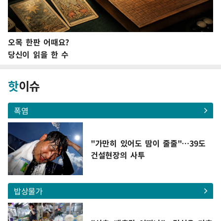
오목 한판 어때요?
당신이 읽을 한 수
핫
이슈
폭염
"가만히 있어도 땀이 줄줄"…39도
건설현장의 사투
밥상물가