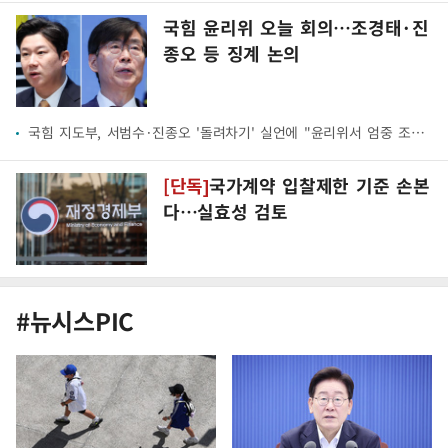
국힘 윤리위 오늘 회의…조경태·진
종오 등 징계 논의
국힘 지도부, 서범수·진종오 '돌려차기' 실언에 "윤리위서 엄중 조치해야"(종합)
[단독]
국가계약 입찰제한 기준 손본
다…실효성 검토
#뉴시스PIC