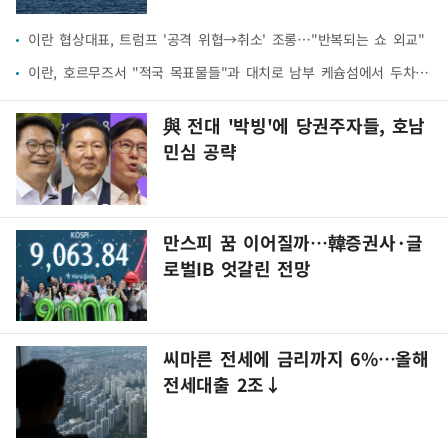
이란 협상대표, 트럼프 '공격 위협→취소' 조롱…"반복되는 쇼 외교"
이란, 호르무즈서 "적국 목표물들"과 대치로 남부 케슘섬에서 두차례 큰 폭발음
與 전대 '박빙'에 당권주자들, 호남
민심 공략
만스피 꿈 이어질까…韓증권사·글
로벌IB 엇갈린 전망
씨마른 전세에 금리까지 6%…올해
전세대출 2조↓