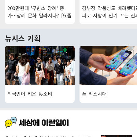
200만원대 '무빈소 장례' 증
김부장 작품성도 배려했다?.
가…장례 문화 달라지나? [요즘
피코 사탕이 인기 끄는 진
잇슈]
유 [요즘 잇슈]
뉴시스 기획
외국인이 키운 K-소비
폰 리스시대