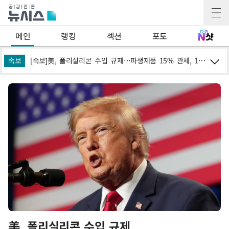
메인
랭킹
섹션
포토
속보
이란, 호르무즈서 "적국 목표물들"과 대치로 남부 케슘섬에서 두차례 큰 폭발음
[속보]美, 폴리실리콘 수입 규제…파생제품 15% 관세, 120일 후 발효
[속보]
美, 폴리실리콘 수입 규제