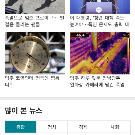
폭염으로 멈춘 프로야구… 발
이 대통령, '청년 대책 속도
걸음 돌리는 팬들
높여야…폭염 문제도 총력 대
응'
입추 코앞인데 전국엔 찜통
입추 하루 앞둔 전남광주…
더위
열화상 카메라에 담긴 폭염
많이 본 뉴스
종합
정치
경제
사회