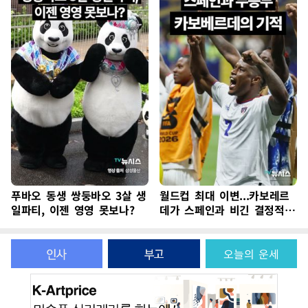
푸바오 동생 쌍둥바오 3살 생
월드컵 최대 이변...카보레르
일파티, 이젠 영영 못보나?
데가 스페인과 비긴 결정적
이유
오늘의 운세