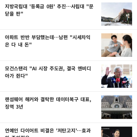
지방국립대 '등록금 0원' 추진…사립대 "문
닫을 판"
아파트 반반 부담했는데…남편 "시세차익
은 다 내 돈"
모건스탠리 "AI 시장 주도권, 결국 엔비디
아가 쥔다"
랜섬웨어 해커와 결탁한 데이터복구 대표,
징역 3년
연예인 다이어트 비결은 '저탄고지'…효과