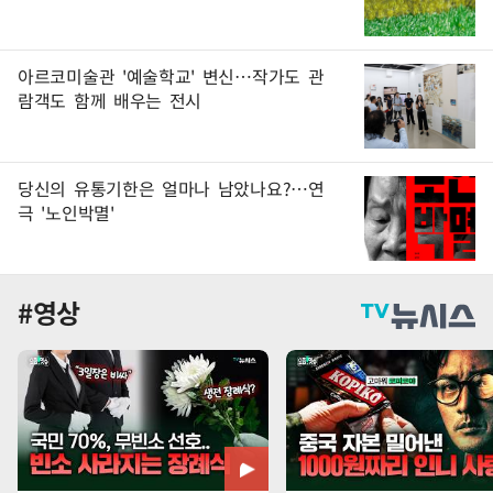
아르코미술관 '예술학교' 변신…작가도 관
람객도 함께 배우는 전시
당신의 유통기한은 얼마나 남았나요?…연
극 '노인박멸'
#영상