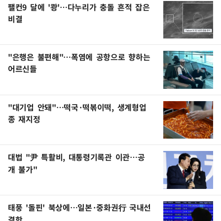
팰컨9 달에 '쾅'…다누리가 충돌 흔적 잡은
비결
"은행은 불편해"…폭염에 공항으로 향하는
어르신들
"대기업 안돼"…떡국·떡볶이떡, 생계형업
종 재지정
대법 "尹 특활비, 대통령기록관 이관…공
개 불가"
태풍 '돌핀' 북상에…일본·중화권行 국내선
결항