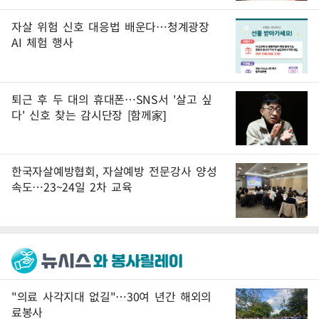
자살 위험 신호 대응법 배운다…청계광장
AI 체험 행사
퇴근 후 두 대의 휴대폰…SNS서 '살고 싶
다' 신호 찾는 감시단장 [함께家]
한국자살예방협회, 자살예방 전문강사 양성
속도…23~24일 2차 교육
"의료 사각지대 없길"…30여 년간 해외의
료봉사