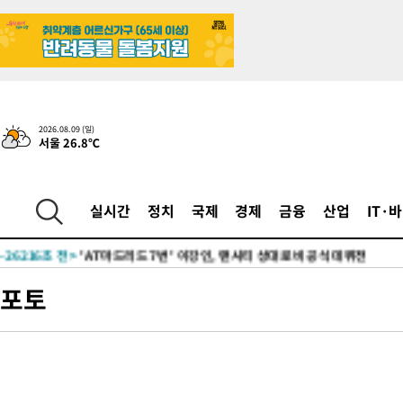
2026.08.09 (일)
서울 26.8℃
34분 전 >
이강인, 오늘 서울서 AT마드리드 입단식…'전례 없는 특급대우'
-28721초 전 >
이강인, 5만 관중 앞 ATM 데뷔…뜨거운 응원 속 새출발(종합)
실시간
정치
국제
경제
금융
산업
IT·
-28477초 전 >
'AT마드리드 7번' 이강인 데뷔전…맨시티에 1-3 역전패(종합)
-26216초 전 >
'AT마드리드 7번' 이강인, 맨시티 상대로 비공식 데뷔전
-25718초 전 >
[속보]'AT마드리드 7번' 이강인, 맨시티 상대로 비공식 데뷔전
포토
-23782초 전 >
네타냐후, 트럼프의 가자 평화 2차 15개조 평화안 '거부'
-20378초 전 >
이강인 ATM 입단식에 '상암벌 들썩'…"세계적인 선수 되길"
-19374초 전 >
태풍 돌핀, 중 저장성 타이저우시 해안에 상륙 (1보)
-16720초 전 >
AT마드리드 데뷔 앞둔 이강인, 맨시티전 선발 대신 '벤치 시작'