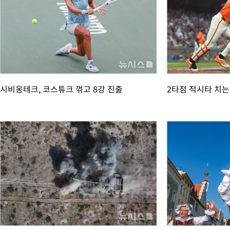
-23782초 전 >
네타냐후, 트럼프의 가자 평화 2차 15개조 평화안 '거부'
-20378초 전 >
이강인 ATM 입단식에 '상암벌 들썩'…"세계적인 선수 되길"
-19374초 전 >
태풍 돌핀, 중 저장성 타이저우시 해안에 상륙 (1보)
-16720초 전 >
AT마드리드 데뷔 앞둔 이강인, 맨시티전 선발 대신 '벤치 시작'
-15350초 전 >
[속보]與 강원·TK 당원투표 합산 김민석 48.54%로 승리…
44.40%
-14684초 전 >
與 강원·TK 당원투표 합산 김민석 46.01%로 승리…정청래
44.53%
-14524초 전 >
[속보]與전대 권리당원투표…강원·경북 김민석, 대구 정청래 
시비옹테크, 코스튜크 꺾고 8강 진출
2타점 적시타 치는
-14331초 전 >
[속보]與 당대표 경선, 경북 권리당원 투표 김민석 47.37%·
45.71%
-14233초 전 >
[속보]與 당대표 경선, 대구 권리당원 투표 정청래 47.82%·
46.35%
-14030초 전 >
[속보]與 당대표 경선, 강원 권리당원 투표 김민석 승리…50.3
득표
-11948초 전 >
"일본축구협회, 대한축구협회 성 접대 의혹 심판 조사"
-4590초 전 >
[속보]장은수, KLPGA 제주삼다수 역전 우승…데뷔 10년 차에 
상
45초 전 >
"얼마나 더웠으면"…안동 물길공원서 헤엄친 구렁이 '소동'
1분 전 >
손흥민, 68분 뛰고 2경기 침묵…LAFC, 톨루카에 1-0 승리(종합)
14분 전 >
'2경기 연속 침묵' 손흥민, 톨루카전 68분만 뛰고 슈팅 0개
34분 전 >
이강인, 오늘 서울서 AT마드리드 입단식…'전례 없는 특급대우'