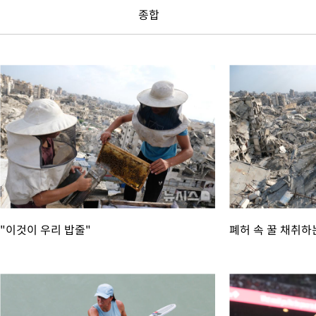
-15350초 전 >
[속보]與 강원·TK 당원투표 합산 김민석 48.54%로 승리…
종합
44.40%
-14684초 전 >
與 강원·TK 당원투표 합산 김민석 46.01%로 승리…정청래
44.53%
-14524초 전 >
[속보]與전대 권리당원투표…강원·경북 김민석, 대구 정청래 
-14331초 전 >
[속보]與 당대표 경선, 경북 권리당원 투표 김민석 47.37%·
45.71%
-14233초 전 >
[속보]與 당대표 경선, 대구 권리당원 투표 정청래 47.82%·
46.35%
-14030초 전 >
[속보]與 당대표 경선, 강원 권리당원 투표 김민석 승리…50.3
득표
-11948초 전 >
"일본축구협회, 대한축구협회 성 접대 의혹 심판 조사"
-4590초 전 >
[속보]장은수, KLPGA 제주삼다수 역전 우승…데뷔 10년 차에 
상
45초 전 >
"얼마나 더웠으면"…안동 물길공원서 헤엄친 구렁이 '소동'
1분 전 >
손흥민, 68분 뛰고 2경기 침묵…LAFC, 톨루카에 1-0 승리(종합)
14분 전 >
'2경기 연속 침묵' 손흥민, 톨루카전 68분만 뛰고 슈팅 0개
34분 전 >
이강인, 오늘 서울서 AT마드리드 입단식…'전례 없는 특급대우'
"이것이 우리 밥줄"
폐허 속 꿀 채취
-28721초 전 >
이강인, 5만 관중 앞 ATM 데뷔…뜨거운 응원 속 새출발(종합)
-28477초 전 >
'AT마드리드 7번' 이강인 데뷔전…맨시티에 1-3 역전패(종합)
-26216초 전 >
'AT마드리드 7번' 이강인, 맨시티 상대로 비공식 데뷔전
-25718초 전 >
[속보]'AT마드리드 7번' 이강인, 맨시티 상대로 비공식 데뷔전