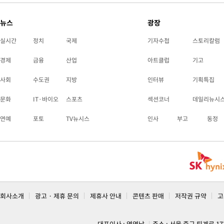
뉴스
광장
실시간
정치
국제
기자수첩
스토리칼럼
경제
금융
산업
아트클럽
기고
사회
수도권
지방
인터뷰
기획특집
문화
IT·바이오
스포츠
섹션코너
데일리뉴시
연예
포토
TV뉴시스
인사
부고
동정
회사소개
광고 · 제휴 문의
제휴사 안내
콘텐츠 판매
저작권 규약
고
대표이사 : 염영남
주소 : 서울 중구 퇴계로 1