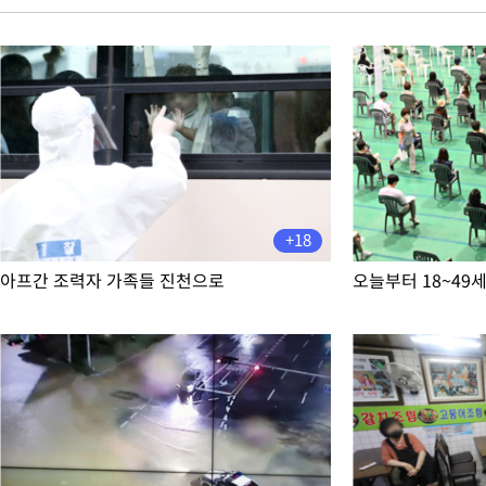
-8912초 전 >
'낮 최고 34도' 전국 더위 지속…강원·경상권 오전 비
-7560초 전 >
파키스탄 보안군, 대 테러작전으로 남서부의 무장세력 소탕전..1
살해
-6107초 전 >
인천 앞바다 연락두절 모터보트 승선원 3명 전원 구조
-5776초 전 >
이집트, 가자 협상 당사자들에게 약속이행과 방해금지 촉구
-1432초 전 >
트럼프, 이란 추가 요구에 "저강도 대응…이건 체스게임"
-30855초 전 >
[속보]이 대통령 "2028년 중순까지 광주 군공항 기능 다른 군
으로 임시 배치해 산단 조기 착공"
-28005초 전 >
포항스틸야드 관중석 천장 석재 낙하…K리그 전구장 긴급 점검
-16653초 전 >
[속보]'전장연 시위' 1호선 용산역 상행선 무정차 통과 종료
+18
-15131초 전 >
[속보]코스닥 지수 5%대 급등에 '매수 사이드카' 발동
-12417초 전 >
[속보]원·달러 환율, 오전 9시 1410.3원
아프간 조력자 가족들 진천으로
오늘부터 18~49
-12155초 전 >
[속보]코스닥, 8.85포인트(1.11%) 오른 807.66 개장
-12151초 전 >
[속보]코스피, 47.56포인트(0.76%) 오른 6306.33 개장
-10587초 전 >
[속보]지하철 1호선 상행선 용산역 무정차 통과…"집회·시위"
-8912초 전 >
'낮 최고 34도' 전국 더위 지속…강원·경상권 오전 비
-7560초 전 >
파키스탄 보안군, 대 테러작전으로 남서부의 무장세력 소탕전..1
살해
-6107초 전 >
인천 앞바다 연락두절 모터보트 승선원 3명 전원 구조