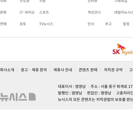
사회
수도권
지방
인터뷰
기획특집
문화
IT·바이오
스포츠
섹션코너
데일리뉴시
연예
포토
TV뉴시스
인사
부고
동정
회사소개
광고 · 제휴 문의
제휴사 안내
콘텐츠 판매
저작권 규약
고
대표이사 : 염영남
주소 : 서울 중구 퇴계로 1
발행인 : 염영남
편집인 : 염영남
고충처리인
뉴시스의 모든 콘텐츠는 저작권법의 보호를 받는 바, 무