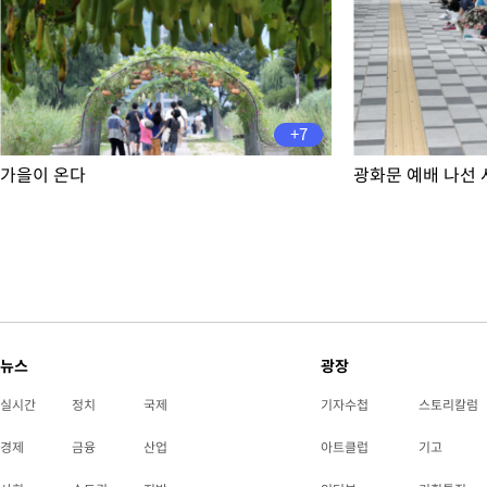
+7
가을이 온다
광화문 예배 나선
뉴스
광장
실시간
정치
국제
기자수첩
스토리칼럼
경제
금융
산업
아트클럽
기고