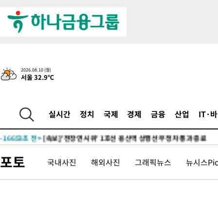
2026.08.10 (월)
서울 32.9℃
-1432초 전 >
트럼프, 이란 추가 요구에 "저강도 대응…이건 체스게임"
-30855초 전 >
[속보]이 대통령 "2028년 중순까지 광주 군공항 기능 다른 군
실시간
정치
국제
경제
금융
산업
IT·
으로 임시 배치해 산단 조기 착공"
-28005초 전 >
포항스틸야드 관중석 천장 석재 낙하…K리그 전구장 긴급 점검
-16653초 전 >
[속보]'전장연 시위' 1호선 용산역 상행선 무정차 통과 종료
-15131초 전 >
[속보]코스닥 지수 5%대 급등에 '매수 사이드카' 발동
포토
국내사진
해외사진
그래픽뉴스
뉴시스Pi
-12417초 전 >
[속보]원·달러 환율, 오전 9시 1410.3원
-12155초 전 >
[속보]코스닥, 8.85포인트(1.11%) 오른 807.66 개장
-12151초 전 >
[속보]코스피, 47.56포인트(0.76%) 오른 6306.33 개장
-10587초 전 >
[속보]지하철 1호선 상행선 용산역 무정차 통과…"집회·시위"