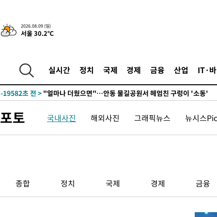
2026.08.09 (일)
서울 30.2℃
2시간 전 >
“美 이란전 무기 소진…북한과 분쟁시 주한 미군 취약해질 수 있어”
-31575초 전 >
"일본축구협회, 대한축구협회 성 접대 의혹 심판 조사"
실시간
정치
국제
경제
금융
산업
IT·
-24217초 전 >
[속보]장은수, KLPGA 제주삼다수 역전 우승…데뷔 10년 차에
정상
-19582초 전 >
"얼마나 더웠으면"…안동 물길공원서 헤엄친 구렁이 '소동'
-19509초 전 >
손흥민, 68분 뛰고 2경기 침묵…LAFC, 톨루카에 1-0 승리(종합
포토
국내사진
해외사진
그래픽뉴스
뉴시스Pi
-18781초 전 >
'2경기 연속 침묵' 손흥민, 톨루카전 68분만 뛰고 슈팅 0개
-17533초 전 >
이강인, 오늘 서울서 AT마드리드 입단식…'전례 없는 특급대우
-4415초 전 >
'여긴 20도, 저긴 50도'…열화상 카메라로 본 폭염 저감시설 '온
차'
-3886초 전 >
콜롬비아 신임 우파 대통령 취임 하루만에 차량폭탄 폭발 사건
42분 전 >
튀르키예 외무장관, "메카 3국 방위협정은 이란이 목표 아냐 " 밝혀
종합
정치
국제
경제
금융
1시간 전 >
이군이 불법 군시설 건설한 레바논 남부에서 레바논군 3명 폭발로 
2시간 전 >
[속보]美중부 사령관, 이스라엘 긴급방문 다중화된 전선 상황 논의
2시간 전 >
美 국방부, 켄달 전 공군장관 보안허가 취소…“에어포스원 기밀정보