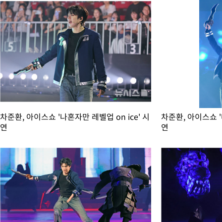
론 누출”
2시간 전 >
‘축구의 신’ 아르헨티나 축구 선수 메시의 부친 지병 별세
2시간 전 >
“美 이란전 무기 소진…북한과 분쟁시 주한 미군 취약해질 수 있어”
-31575초 전 >
"일본축구협회, 대한축구협회 성 접대 의혹 심판 조사"
-24217초 전 >
[속보]장은수, KLPGA 제주삼다수 역전 우승…데뷔 10년 차에
정상
-19582초 전 >
"얼마나 더웠으면"…안동 물길공원서 헤엄친 구렁이 '소동'
-19509초 전 >
손흥민, 68분 뛰고 2경기 침묵…LAFC, 톨루카에 1-0 승리(종합
-18781초 전 >
'2경기 연속 침묵' 손흥민, 톨루카전 68분만 뛰고 슈팅 0개
-17533초 전 >
이강인, 오늘 서울서 AT마드리드 입단식…'전례 없는 특급대우
차준환, 아이스쇼 '나혼자만 레벨업 on ice' 시
차준환, 아이스쇼 '
-4415초 전 >
'여긴 20도, 저긴 50도'…열화상 카메라로 본 폭염 저감시설 '온
연
연
차'
-3886초 전 >
콜롬비아 신임 우파 대통령 취임 하루만에 차량폭탄 폭발 사건
42분 전 >
튀르키예 외무장관, "메카 3국 방위협정은 이란이 목표 아냐 " 밝혀
1시간 전 >
이군이 불법 군시설 건설한 레바논 남부에서 레바논군 3명 폭발로 
2시간 전 >
[속보]美중부 사령관, 이스라엘 긴급방문 다중화된 전선 상황 논의
2시간 전 >
美 국방부, 켄달 전 공군장관 보안허가 취소…“에어포스원 기밀정보
론 누출”
2시간 전 >
‘축구의 신’ 아르헨티나 축구 선수 메시의 부친 지병 별세
2시간 전 >
“美 이란전 무기 소진…북한과 분쟁시 주한 미군 취약해질 수 있어”