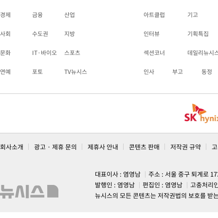
경제
금융
산업
아트클럽
기고
사회
수도권
지방
인터뷰
기획특집
문화
IT·바이오
스포츠
섹션코너
데일리뉴시
연예
포토
TV뉴시스
인사
부고
동정
회사소개
광고 · 제휴 문의
제휴사 안내
콘텐츠 판매
저작권 규약
고
대표이사 : 염영남
주소 : 서울 중구 퇴계로 1
발행인 : 염영남
편집인 : 염영남
고충처리인
뉴시스의 모든 콘텐츠는 저작권법의 보호를 받는 바, 무