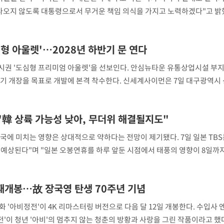
 나오지 않도록 대통령으로서 무거운 책임 의식을 가지고 노력하겠다"고 밝혔
화해를위한과거사정리위원회(진실화해위) 3기 출범 계기 국가 폭력
형 아울렛'…2028년 하반기 문 연다
시권 '도심형 프리미엄 아울렛'을 선보인다. 안심뉴타운 유통상업시설 부지
반기 개장을 목표로 개발에 본격 착수한다. 신세계사이먼은 7일 대구광역시
만1134㎡(약 1만2443평) 규모 부지에 대한 토지매매계약을 체결했다고 
"韓 상륙 가능성 낮아, 무더위 해결될지도"
국에 미치는 영향은 상대적으로 약하다는 전망이 제기됐다. 7일 일본 TBS
 예상된다"며 "일본 오봉연휴를 하루 앞둔 시점에서 태풍의 영향이 8일까
상의 영혼을 기리는 일본의 전통 명절로, 올해 오봉
 재개봉…故 장국영 탄생 70주년 기념
영화 '아비정전'이 4K 리마스터링 버전으로 다음 달 12일 개봉한다. 수입사
'이 청년 '아비'의 멈추지 않는 청춘의 방황과 사랑을 그린 작품이라고 했다