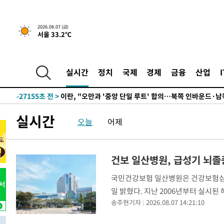
2026.08.07 (금)
서울 33.2℃
46분 전 >
[속보] 7월 중국 수출 23.9%↑ 수입 27.5%↑…무역총액 25
-32207초 전 >
[속보] 미 사업체, 일자리 7월에 2.3만 개 줄어…실업률은
실시간
정치
국제
경제
금융
산업
↓
-28070초 전 >
[속보]이 대통령 "부동산 공급 기존 사고방식 매달리지 
실천"
-27155초 전 >
이란, "오만과 '중앙 단일 루트' 합의…북쪽 인바운드·남
운드는 임시"
-18723초 전 >
"낮 기온 소폭 하락"…수도권 폭염중대경보, 폭염경보로
실시간
오늘
어제
-18687초 전 >
[속보]이 대통령, '호우피해' 안동·의성 관할 4개 면 특
선포
-18650초 전 >
[단독]중수청 지원 검사들, 정원 초과 시 낮은 계급 임용
갈 수도
-16621초 전 >
낮 최고 37도 찜통더위…곳곳 소나기·강원 많은 비[내일
건보 일산병원, 급성기 뇌졸
-14927초 전 >
SK하이닉스, 용인·청주 팹에 54조 투자…"AI 메모리 수
국민건강보험 일산병원은 건강보험심사
응"
-11783초 전 >
여자배구 이재영·이다영 자매, 아제르바이잔 투란VC 입
일 밝혔다. 지난 2006년부터 실시된
-11036초 전 >
외국인 심판 성 접대 7경기 들여다보니…한국 축구 '5승 2
송주현기자
2026.08.07 14:21:10
험심사평가원이 급성기 뇌졸중 환자에
-10770초 전 >
[속보]코스닥, 2.86포인트(0.36%) 내린 798.81마감
번
-10723초 전 >
[속보]코스피, 6200선 약보합…0.60% 내린 6258.77에