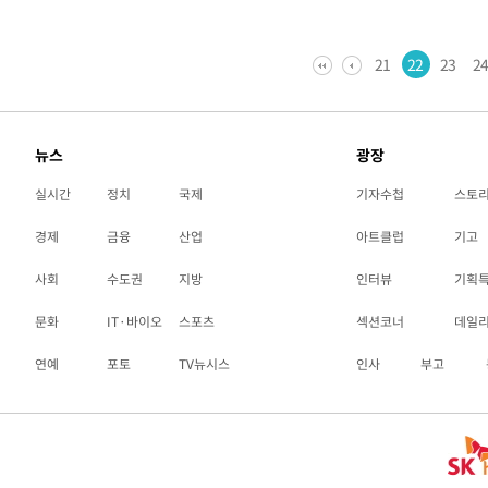
21
22
23
2
뉴스
광장
실시간
정치
국제
기자수첩
스토
경제
금융
산업
아트클럽
기고
사회
수도권
지방
인터뷰
기획
문화
IT·바이오
스포츠
섹션코너
데일
연예
포토
TV뉴시스
인사
부고