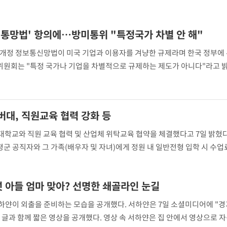
고 권위의 시상식인 제10회 홍콩금상장영화제에서 최우수작품상, 최우수감
정통망법' 항의에…방미통위 "특정국가 차별 안 해"
 개정 정보통신망법이 미국 기업과 이용자를 겨냥한 규제라며 한국 정부에
원회는 "특정 국가나 기업을 차별적으로 규제하는 제도가 아니다"라고 
 디지털 환경 변화에 따른 사회적 폐해에 대응하고 이용자 보호
대, 직원교육 협력 강화 등
학교와 직원 교육 협력 및 산업체 위탁교육 협약을 체결했다고 7일 밝혔다
 공직자와 그 가족(배우자 및 자녀)에게 정원 내 일반전형 입학 시 수업료
자 가족이 전문학사 학위를 취득할 경우 산업체 위탁교육 과정을 지원하고 
섯 아들 엄마 맞아? 선명한 쇄골라인 눈길
하얀이 외출을 준비하는 모습을 공개했다. 서하얀은 7일 소셜미디어에 "
는 글과 함께 짧은 영상을 공개했다. 영상 속 서하얀은 집 안에서 영상으로 