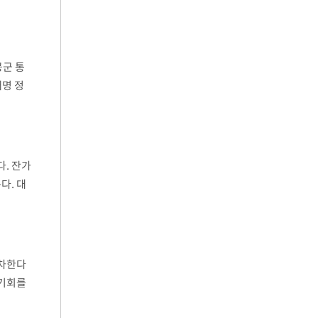
공군 통
재명 정
 앞서
다. 잔가
다. 대
하차한다
 기회를