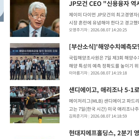
JP모건 CEO "신용융자 
-10703초 전 >
[속보]원·달러 환율, 7.7원 내린 1416.1원 마감
제이미 다이먼 JP모건의 최고경영자(
-10592초 전 >
[속보] 노원서 40.1도 관측…서울, 2018년 이후 첫 40도
시장 혼란에 유념해야 한다고 경고했다. 
-7682초 전 >
[속보]종합특검, '계엄 수용공간 확보' 신용해 前교정본부
오영주기자
2026.08.07 14:20:25
잔고가 역사상 최고 수준"이라며 프라
-6555초 전 >
외신들도 주목한 韓축구 파문…"국민적 공분에 수사 재개"
-6526초 전 >
11시간 압수수색에 성접대 파문까지…'쑥대밭' 된 축구협
[부산소식]'해양수치예측모델
-5548초 전 >
[속보]규제합리화위원회 부위원장에 김태유 서울대 공대 
국립해양조사원은 7일 제3회 해양수치
태 후임
-1906초 전 >
[속보]국힘 윤리위, '돌려차기 발언' 진종오·서범수 징계 
해양 특성의 예측 정확도를 높이기 위해
46분 전 >
[속보] 7월 중국 수출 23.9%↑ 수입 27.5%↑…무역총액 25
이아름기자
2026.08.07 14:19:18
경, 한국해양과학기술원, 서울대, 부산
-32207초 전 >
[속보] 미 사업체, 일자리 7월에 2.3만 개 줄어…실업률은
↓
-28070초 전 >
[속보]이 대통령 "부동산 공급 기존 사고방식 매달리지 
샌디에이고, 애리조나 5-1
실천"
-27155초 전 >
이란, "오만과 '중앙 단일 루트' 합의…북쪽 인바운드·남
메이저리그(MLB) 샌디에이고 파드
운드는 임시"
-18723초 전 >
"낮 기온 소폭 하락"…수도권 폭염중대경보, 폭염경보로
고는 7일(한국 시간) 미국 애리조나
-18687초 전 >
[속보]이 대통령, '호우피해' 안동·의성 관할 4개 면 특
김희준기자
2026.08.07 14:18:59
경기에서 5-1로 승리했다. 내셔널리그
선포
-18650초 전 >
[단독]중수청 지원 검사들, 정원 초과 시 낮은 계급 임용
갈 수도
-16621초 전 >
낮 최고 37도 찜통더위…곳곳 소나기·강원 많은 비[내일
현대지에프홀딩스, 2분기 영
-14927초 전 >
SK하이닉스, 용인·청주 팹에 54조 투자…"AI 메모리 수