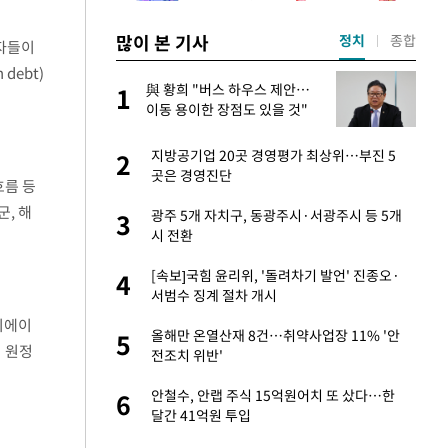
많이 본 기사
정치
종합
자자들이
debt)
건물
與 황희 "버스 하우스 제안…
1
1
이동 용이한 장점도 있을 것"
친구들과 연락 끊어"
지방공기업 20곳 경영평가 최상위…부진 5
2
2
곳은 경영진단
흐름 등
, 해
·국가대표 병행하더
광주 5개 자치구, 동광주시·서광주시 등 5개
3
3
시 전환
 사과 후 근황…밝
[속보]국힘 윤리위, '돌려차기 발언' 진종오·
4
4
서범수 징계 절차 개시
디에이
 분기배당 결정…3
올해만 온열산재 8건…취약사업장 11% '안
5
5
의 원정
표
전조치 위반'
(
경기 들여다보니…한
안철수, 안랩 주식 15억원어치 또 샀다…한
6
6
달간 41억원 투입