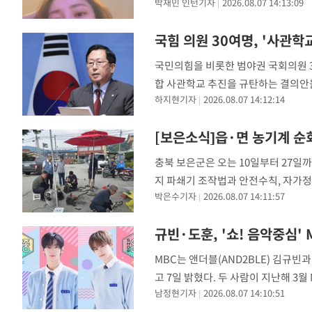
박재민 인턴기자
2026.08.07 14:13:09
습을 담았다. 그는 긴 생머리에 자연
국힘 의원 30여명, '사관
국민의힘을 비롯한 범야권 국회의원 30
합 사관학교 추진을 규탄하는 결의안을
하지현기자
2026.08.07 14:12:14
부의 국군사관학교 설립 추진 규탄 및
[보은소식]읍·면 농기계 순
충북 보은군은 오는 10일부터 27일까
지 파쇄기 조작법과 안전수칙, 자가정
박은수기자
2026.08.07 14:11:57
상은 경운기, 잔가지 파쇄기, 예초기 
규빈·도훈, '쇼! 음악중심'
MBC는 앤더블(AND2BLE) 김규빈과
고 7일 밝혔다. 두 사람이 지난해 3
남정현기자
2026.08.07 14:10:51
빛낼 수 있어 정말 영광이었다. 도훈