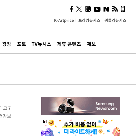
K-Artprice
프라임뉴시스
위클리뉴시스
광장
포토
TV뉴시스
제휴 콘텐츠
제보
다고 7
 건강보
원은 이