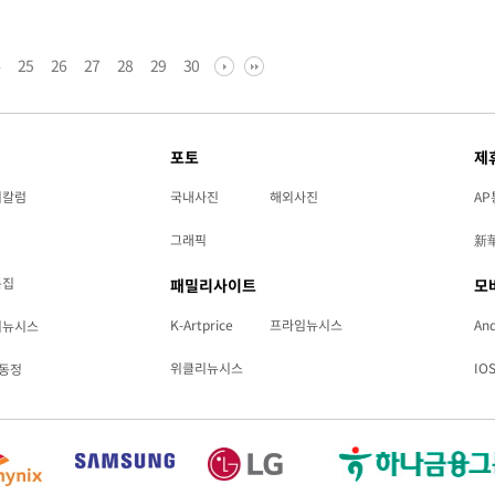
4
25
26
27
28
29
30
포토
제
리칼럼
국내사진
해외사진
AP
그래픽
新
특집
패밀리사이트
모
K-Artprice
프라임뉴시스
And
리뉴시스
위클리뉴시스
IO
동정