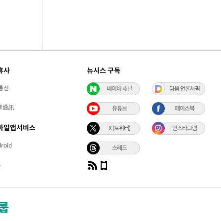
휴사
뉴시스 구독
통신
네이버 채널
다음 언론사픽
華通訊
유튜브
페이스북
바일앱서비스
X (트위터)
인스타그램
roid
스레드
S