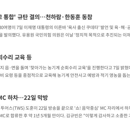
스러운 메이크업을 한 채 수수한 외모를 드러냈다
학교 통합' 규탄 결의…천하람·한동훈 동참
여명이 7일 이재명 대통령의 이른바 '육사 출신 쿠데타' 발언 및 육·해·
 발의했다. 유용원 국민의힘 의원은 이날 '정치적 목적으로 추진되는 이
 각 군 전문성을 기반으로 한 장교 양성체계 마련 촉구 결의안'을 발의했다.
회수리 교육 등
지 읍·면을 돌며 '찾아가는 농기계 순회수리 교육'을 진행한다고 7일 밝혔
비 요령 등을 중점적으로 교육해 농기계 안전사고 예방과 적기 영농을 돕는
등 소형 농기계다. 교체 부품은 농가 당 연간 5만원 한도에서 무상 지
 MC 하차…22일 막방
 투어스(TWS) 도훈이 22일 방송을 끝으로 '쇼! 음악중심' MC 자리에서 
월 MC로 합류한 후 약 1년 5개월 만이다. 김규빈은 "이렇게 감사하고 소중한
, 에이나와 함께여서 더욱 뜻깊고 값진 시간이었다&