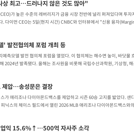
역사상 최고…드러나지 않은 것도 많아"
CEO)가 높은 수준의 레버리지가 금융 시장 전반에 널리 퍼져있다며 투
다이먼 CEO는 5일(현지 시간) CNBC와 인터뷰에서 "신용 융자(Margin 
장 기소
"서장훈, 28억에 산 서초 
1
임브로커리지, 헤지펀드, 상장지수펀드(ETF), 국
450억에 매물로"
회
' 발전협의체 포럼 개최 등
전현무 "전 연인 집착에 
2
교수…이병
예측모델 발전 협의체 포럼을 열었다. 이 협의체는 해수면 높이, 바닷물 
절차 개시
 2024년 발족됐다. 올해는 조사원을 비롯해 국립수산과학원, 기상청, 해군
박찬민 딸 박민하, 배우
3
.3%↑
니…여유로운 근황 공개
대, 지오시스템리서치 등 산·학·연·관 기관 20곳이 참석했다. 이날 포
 4.1%로
홍서범♥조갑경, 아들 불륜
말고 과감히
4
로 제압…송성문은 결장
은 미소
쪽 아웃바
리스가 애리조나 다이아몬드백스를 제압하고 시즌 60승 고지를 밟았다. 샌
 하향
SK하이닉스, 주당 375원
5
주 피닉스의 체이스 필드에서 열린 2026 MLB 애리조나 다이아몬드백스와
분기 중 추가 주주환원 발
별재난지역
 서부지구 3위 샌디에이고는 시즌 60승(56패)째를 수확하며 2위 애리조나
…희망지 못
외국인 심판 성 접대 7
6
국 축구 '5승 2무'
날씨]
업익 15.6%↑…500억 자사주 소각
요 선제 대