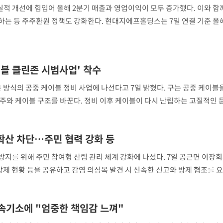
[속보]SK하이닉스, 주당 3
7
 개선에 힘입어 올해 2분기 매출과 영업이익이 모두 증가했다. 이와 함께
단
당…"3분기 중 주주환원 
는 등 주주환원 정책도 강화한다. 현대지에프홀딩스는 7일 연결 기준 올해
무'
 대비 2.8% 증가했다고 공시했다. 같은 기간 영업이익은 853억원으로 15.
 마쳐
이블 클린존 시범사업' 착수
 방식의 공중 케이블 정비 사업에 나선다고 7일 밝혔다. 구는 공중 케이블
장 기소
주와 케이블 구조를 바꾼다. 정비 이후 케이블이 다시 난립하는 고질적인 
설명했다. 구는 사업자별로 따로 설치된 전기 인입설비들을 하나로 묶는 공
회
확산 차단…주민 협력 강화 등
교수…이병
폰 리스시대
절차 개시
지를 위해 주민 참여형 산림 관리 체계 강화에 나섰다. 7일 공근면 이장회
.3%↑
 방제 현황 등을 공유하고 감염 의심목 발견 시 신속한 신고와 방제 협조를 
견과 신속한 제거가 추가 확산을 막는 핵심이라고 설명하고 생활권 주변 산
속기소에 "엄중한 책임감 느껴"