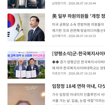
남정현기자
2026.08.07 14:14:44
작품은 1990년 개봉 당시 홍콩 최
美 일부 하원의원들 '개정 
미국 공화당 소속 연방하원 의원들이
제기한 것과 관련해 방송미디어통신위
심지혜기자
2026.08.07 14:14:33
7일 방미통위 관계자는 "해당 법안은
[양평소식]군-한국복지사이버
◆◆ 경기 양평군은 한국복지사이버대
에 따라 한국복지사이버대학교는 양평군
이호진기자
2026.08.07 14:13:34
장학금 지급한다. 또 공직자 및 공직
50%
임창정 18세 연하 아내, 다
가수 임창정 아내이자 인플루언서 서
서울 가는 날. 입술, 눈썹 색칠"이라