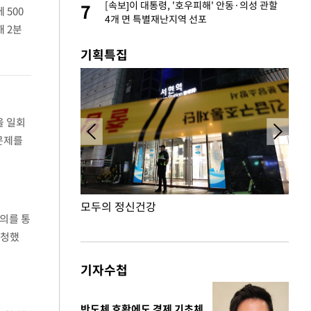
75원 분기 배
[속보]이 대통령, '호우피해' 안동·의성 관할
7
7
 500
방안 확정"
4개 면 특별재난지역 선포
 2분
6
기획특집
을 일회
문제를
용 설비
모두의 정신건강
외국
의를 통
요청했
림
기자수첩
반도체 호황에도 경제 기초체