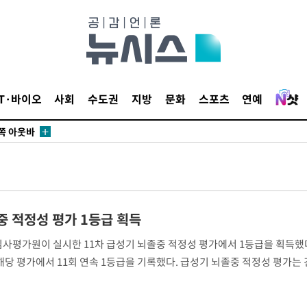
.3%↑
 4.1%로
IT·바이오
사회
수도권
지방
문화
스포츠
연예
말고 과감히
쪽 아웃바
 하향
별재난지역
…희망지 못
날씨]
중 적정성 평가 1등급 획득
요 선제 대
평가원이 실시한 11차 급성기 뇌졸중 적정성 평가에서 1등급을 획득했
단
 해당 평가에서 11회 연속 1등급을 기록했다. 급성기 뇌졸중 적정성 평가는
무'
게 신속하고 적절한 진료가 이뤄지고 있는지를 평가하는 제도다. 일산병
 마쳐