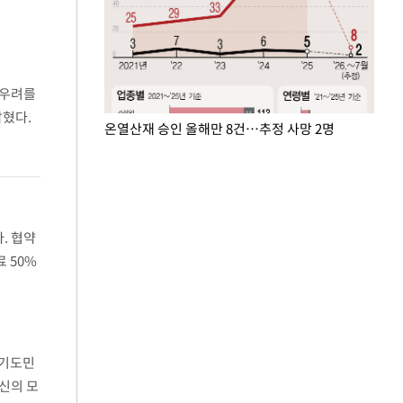
 우려를
밝혔다.
온열산재 승인 올해만 8건…추정 사망 2명
. 협약
 50%
수업료
경기도민
자신의 모