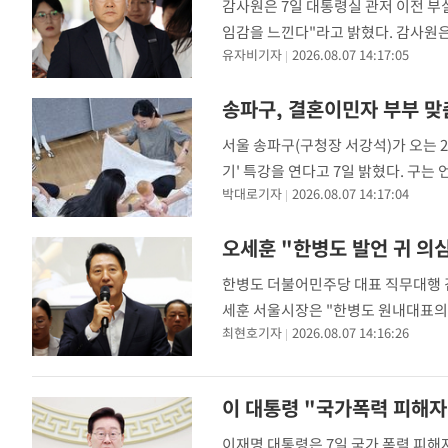
감사원은 7일 대통령실 관저 이전 부
임감을 느낀다"라고 밝혔다. 감사원
유자비기자
2026.08.07 14:17:05
구속기소했다"라며 이같이 밝혔다. 
송파구, 결혼이민자 부부 맞
서울 송파구(구청장 서강석)가 오는 
기' 특강을 연다고 7일 밝혔다. 구
박대로기자
2026.08.07 14:17:04
출산과 육아에 필요한 정보를 쉽게 이
오세훈 "한병도 발언 귀 의
한병도 더불어민주당 대표 직무대행 
세훈 서울시장은 "한병도 원내대표의 
최현호기자
2026.08.07 14:16:26
원순 시장이었다"고 일갈했다. 오 시
이 대통령 "국가폭력 피해자
이재명 대통령은 7일 국가 폭력 피해