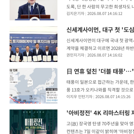
도록, 단 한 사람의 무고한 희생자도
김지은기자
2026.08.07 14:16:12
대통령은 이날 청와대서 열린 진실·
신세계사이먼, 대구 첫 '도심
신세계사이먼이 대구에 국내 첫 광역
계약을 체결하고 이르면 2028년 하
권민지기자
2026.08.07 14:16:02
사에서 안심뉴타운 유통상업시설 내 4
日 연휴 덮친 '더블 태풍'…
태풍이 일본으로 접근하는 가운데, 한
풍 13호가 오키나와를 직격할 것으로
이지우 인턴기자
2026.08.07 14:15:26
질 전망"이라고 보도했다. 오봉은 조
'아비정전' 4K 리마스터링
고(故) 장국영 탄생 70주년을 맞아 
컨텐츠는 7일 이같이 밝히며 '아비정전