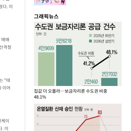
다. 이
그래픽뉴스
 매매
 산격청
밝혔다.
는 "태
지 이어
집값 더 오를라…보금자리론 수도권 비중
48.1%
 엔케이
. 이