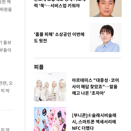
중한 책
력 '뚝‘…서비스업 키워야
사위원을
'홈플 피해' 소상공인 이번에
도 뒷전
기 돌보
산부들이
 2
피플
아르테미스 "대중성·코어
련, 오
사이 해답 찾았죠"…알을
히 박
깨고 나온 '초자아'
[부니콘]⑥슬래시비슬래
시, 스마트폰 액세서리에
NFC 더했다
지 않