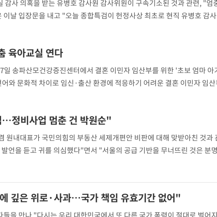
실 감사 의혹을 받는 유병호 감사원 감사위원이 구속기소된 것과 관련, "엄
은 이날 입장문을 내고 "오늘 종합특검이 헌정사상 최초로 현직 유병호 감
감사원은 "감사원의 직무상 독립
춤 육아교실 연다
27일 송파산모건강증진센터에서 결혼 이민자 임산부를 위한 '초보 엄마 아
는 언어와 문화적 차이로 임신·출산 환경에 적응하기 어려운 결혼 이민자 임
해하고 안정적인 출산을 돕기 위해 교육을 준비했다. 교육은 실습 중심으로
심…정비사업 멈춘 건 박원순"
겸 원내대표가 국민의힘의 부동산 세제개편안 비판에 대해 맞받아친 것과 관
발언을 듣고 귀를 의심했다"면서 "서울의 공급 기반을 무너뜨린 것은 분명
장은 7일 페이스북에 '적반하장에도 정도가 있습니다'라는
에 깊은 위로·사과…국가 책임 유효기간 없어"
자들을 만나 "다시는 우리 대한민국에서 또 다른 국가 폭력이 절대로 벌어지