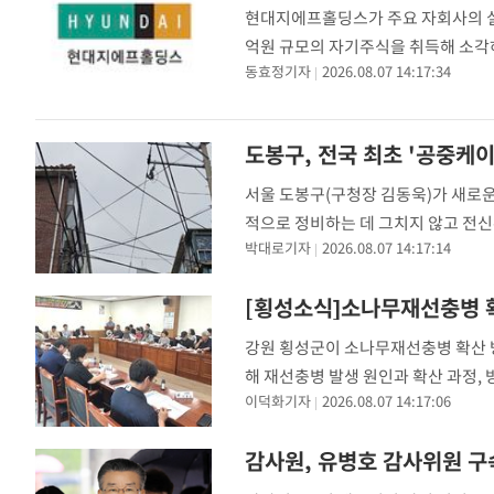
현대지에프홀딩스가 주요 자회사의 실적
응"
-11783초 전 >
여자배구 이재영·이다영 자매, 아제르바이잔 투란VC 입
억원 규모의 자기주식을 취득해 소각하
-11036초 전 >
외국인 심판 성 접대 7경기 들여다보니…한국 축구 '5승 2
동효정기자
2026.08.07 14:17:34
기 매출이 2조557억원으로 전년 동기
-10770초 전 >
[속보]코스닥, 2.86포인트(0.36%) 내린 798.81마감
-10723초 전 >
[속보]코스피, 6200선 약보합…0.60% 내린 6258.77에
도봉구, 전국 최초 '공중케
-10703초 전 >
[속보]원·달러 환율, 7.7원 내린 1416.1원 마감
-10592초 전 >
[속보] 노원서 40.1도 관측…서울, 2018년 이후 첫 40도
서울 도봉구(구청장 김동욱)가 새로운
-7682초 전 >
[속보]종합특검, '계엄 수용공간 확보' 신용해 前교정본부
적으로 정비하는 데 그치지 않고 전신
-6555초 전 >
외신들도 주목한 韓축구 파문…"국민적 공분에 수사 재개"
박대로기자
2026.08.07 14:17:14
원천부터 해결하기 위해서라고 구는 
-6526초 전 >
11시간 압수수색에 성접대 파문까지…'쑥대밭' 된 축구협
[횡성소식]소나무재선충병 
-5548초 전 >
[속보]규제합리화위원회 부위원장에 김태유 서울대 공대 
태 후임
-1906초 전 >
[속보]국힘 윤리위, '돌려차기 발언' 진종오·서범수 징계 
강원 횡성군이 소나무재선충병 확산 방
46분 전 >
[속보] 7월 중국 수출 23.9%↑ 수입 27.5%↑…무역총액 25
해 재선충병 발생 원인과 확산 과정,
이덕화기자
2026.08.07 14:17:06
다. 이날 회의에서는 감염목 조기 발
감사원, 유병호 감사위원 구