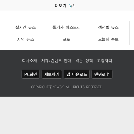
더보기
3
/
3
실시간 뉴스
톱기사 히스토리
섹션별 뉴스
지역 뉴스
포토
오늘의 속보
회사소개
제휴/컨텐츠 판매
약관·정책
고충처리
PC화면
제보하기
앱 다운로드
맨위로↑
COPYRIGHTⓒ
NEWSIS
ALL RIGHTS RESERVED.