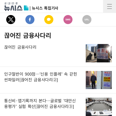
| 뉴시스 특집기사
끊어진 금융사다리
끊어진 금융사다리
인구절반이 900점…'신용 인플레' 속 갇힌
씬파일러[끊어진 금융사다리②]
통신비·앱기록까지 본다…글로벌 '대안신
용평가' 실험 확산[끊어진 금융사다리③]