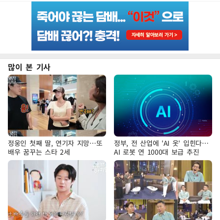
많이 본 기사
정웅인 첫째 딸, 연기자 지망…또
정부, 전 산업에 'AI 옷' 입힌다…
배우 꿈꾸는 스타 2세
AI 로봇 연 1000대 보급 추진