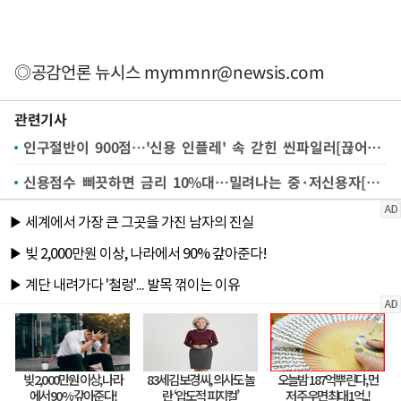
◎공감언론 뉴시스
mymmnr@newsis.com
관련기사
인구절반이 900점…'신용 인플레' 속 갇힌 씬파일러[끊어진 금융사다리②]
신용점수 삐끗하면 금리 10%대…밀려나는 중·저신용자[끊어진 금융사다리①]