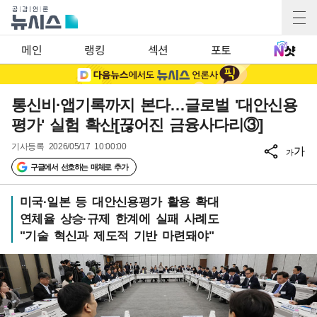
메인
랭킹
섹션
포토
통신비·앱기록까지 본다…글로벌 '대안신용
평가' 실험 확산[끊어진 금융사다리③]
기사등록
2026/05/17 10:00:00
가
가
구글에서 선호하는 매체로 추가
미국·일본 등 대안신용평가 활용 확대
연체율 상승·규제 한계에 실패 사례도
"기술 혁신과 제도적 기반 마련돼야"