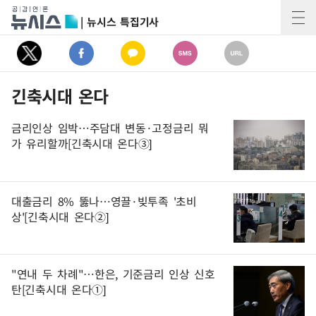
| 뉴시스 특집기사
긴축시대 온다
금리인상 임박…주담대 변동·고정금리 뭐
가 유리할까[긴축시대 온다③]
대출금리 8% 뚫나…영끌·빚투족 '초비
상'[긴축시대 온다②]
"연내 두 차례"…한은, 기준금리 인상 신호
탄[긴축시대 온다①]