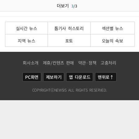
더보기
3
/
3
실시간 뉴스
톱기사 히스토리
섹션별 뉴스
지역 뉴스
포토
오늘의 속보
회사소개
제휴/컨텐츠 판매
약관·정책
고충처리
PC화면
제보하기
앱 다운로드
맨위로↑
COPYRIGHTⓒ
NEWSIS
ALL RIGHTS RESERVED.