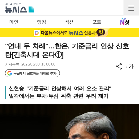
메인
랭킹
섹션
포토
"연내 두 차례"…한은, 기준금리 인상 신호
탄[긴축시대 온다①]
기사등록
2026/05/30 13:00:00
가
가
구글에서 선호하는 매체로 추가
신현송 "기준금리 인상해서 여러 요소 관리"
일각에서는 부채·투심 위축 관련 우려 제기