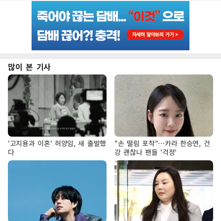
많이 본 기사
'고지용과 이혼' 허양임, 새 출발했
"손 떨림 포착"…카라 한승연, 건
다
강 괜찮나 팬들 '걱정'