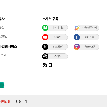
휴사
뉴시스 구독
통신
네이버 채널
다음 언론사픽
華通訊
유튜브
페이스북
바일앱서비스
X (트위터)
인스타그램
roid
스레드
S
처리방침
알립니다