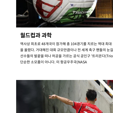
-21095초 전 >
시리아 다마스쿠스 교외에서 미니버스 폭발.. 14명 부상, 
태
-20393초 전 >
입추에도 극한더위…서울 낮 39도 '폭염중대경보'
-15357초 전 >
이란, 호르무즈서 "적국 목표물들"과 대치로 남부 케슘섬
례 큰 폭발음
-14072초 전 >
[속보]美, 폴리실리콘 수입 규제…파생제품 15% 관세, 1
발효
월드컵과 과학
-12223초 전 >
[속보]트럼프, 美 원정출산 금지 행정명령 서명
-9923초 전 >
[속보] 뉴욕증시, 일제 하락 마감…나스닥 0.06%↓
역사상 최초로 48개국이 참가해 총 104경기를 치르는 역대 최대 
을 올렸다. 거대해진 대회 규모만큼이나 전 세계 축구 팬들의 눈
선수들의 발끝을 떠나 허공을 가르는 공식 공인구 '트리온다(Trio
단순한 소모품이 아니다. 미 항공우주국(NASA