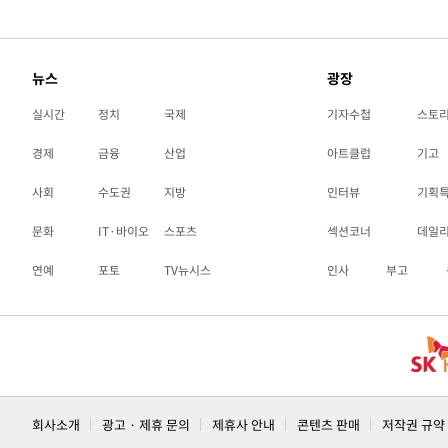
뉴스
광장
실시간
정치
국제
기자수첩
스토
경제
금융
산업
아트클럽
기고
사회
수도권
지방
인터뷰
기획
문화
IT·바이오
스포츠
섹션코너
데일
연예
포토
TV뉴시스
인사
부고
회사소개
광고 · 제휴 문의
제휴사 안내
콘텐츠 판매
저작권 규약