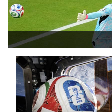
태
-20393초 전 >
입추에도 극한더위…서울 낮 39도 '폭염중대경보'
-15357초 전 >
이란, 호르무즈서 "적국 목표물들"과 대치로 남부 케슘섬
례 큰 폭발음
-14072초 전 >
[속보]美, 폴리실리콘 수입 규제…파생제품 15% 관세, 1
발효
-12223초 전 >
[속보]트럼프, 美 원정출산 금지 행정명령 서명
-9923초 전 >
[속보] 뉴욕증시, 일제 하락 마감…나스닥 0.06%↓
-31121초 전 >
[속보]'채상병 순직 책임' 임성근, 항소심도 징역 3년
-30987초 전 >
[속보]종합특검, '관저이전 봐주기 감사' 유병호 구속기소
-27587초 전 >
민주 콩고 에볼라환자 4천명 돌파, 4053명 발생 1850명
-26837초 전 >
[속보]'300억원대 사기 혐의' 차가원 대표 구속 송치
-26031초 전 >
"미 전국적 살모네라 식중독 원인은 멕시코산 할라피뇨"--
-24544초 전 >
[속보]경찰·노동부, HL만도 평택사업장 끼임 사망 관련
-24425초 전 >
[속보]합수본, '투표율 허위 입력' 중앙·서울·경기도 선관
압수수색
-24180초 전 >
[속보]원·달러 환율, 오전 9시 1423.8원
-23976초 전 >
[속보]삼성전자·SK하이닉스 동반 강보합…1%대 상승 
-23962초 전 >
[속보]코스닥, 5.95포인트(0.74%) 상승한 807.62개장
-23930초 전 >
[속보]코스피, 6300선 재탈환…1.09% 오른 6365.07 