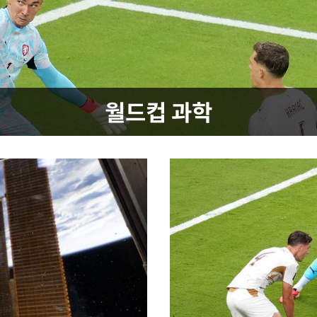
에서 두차
20일 후
월드컵 과학
 사망
 CDC
 압수수색
위 등 9곳
출발
개장