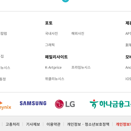
포토
제
리칼럼
국내사진
해외사진
AP
그래픽
新
특집
패밀리사이트
모
K-Artprice
프라임뉴시스
And
리뉴시스
위클리뉴시스
IO
동정
고충처리
기사제보
이용약관
개인정보 · 청소년보호정책
개인정보