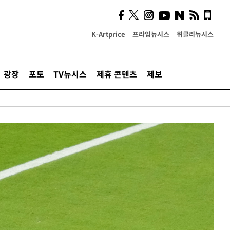
K-Artprice
프라임뉴시스
위클리뉴시스
광장
포토
TV뉴시스
제휴 콘텐츠
제보