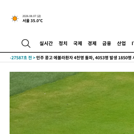
2026.08.07 (금)
서울 35.0℃
-9923초 전 >
[속보] 뉴욕증시, 일제 하락 마감…나스닥 0.06%↓
-31121초 전 >
[속보]'채상병 순직 책임' 임성근, 항소심도 징역 3년
실시간
정치
국제
경제
금융
산업
-30987초 전 >
[속보]종합특검, '관저이전 봐주기 감사' 유병호 구속기소
-27587초 전 >
민주 콩고 에볼라환자 4천명 돌파, 4053명 발생 1850명
-26837초 전 >
[속보]'300억원대 사기 혐의' 차가원 대표 구속 송치
-26031초 전 >
"미 전국적 살모네라 식중독 원인은 멕시코산 할라피뇨"--
-24544초 전 >
[속보]경찰·노동부, HL만도 평택사업장 끼임 사망 관련
-24425초 전 >
[속보]합수본, '투표율 허위 입력' 중앙·서울·경기도 선관
압수수색
-24180초 전 >
[속보]원·달러 환율, 오전 9시 1423.8원
-23976초 전 >
[속보]삼성전자·SK하이닉스 동반 강보합…1%대 상승 
-23962초 전 >
[속보]코스닥, 5.95포인트(0.74%) 상승한 807.62개장
-23930초 전 >
[속보]코스피, 6300선 재탈환…1.09% 오른 6365.07 
-21095초 전 >
시리아 다마스쿠스 교외에서 미니버스 폭발.. 14명 부상, 