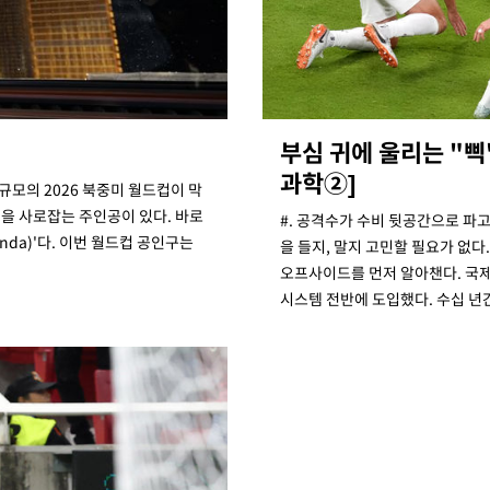
3명은 중
에서 두차
20일 후
부심 귀에 울리는 "
과학②]
규모의 2026 북중미 월드컵이 막
길을 사로잡는 주인공이 있다. 바로
#. 공격수가 수비 뒷공간으로 파고
nda)'다. 이번 월드컵 공인구는
을 들지, 말지 고민할 필요가 없다
오프사이드를 먼저 알아챈다. 국제축
시스템 전반에 도입했다. 수십 년