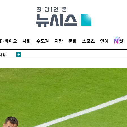
IT·바이오
사회
수도권
지방
문화
스포츠
연예
 사망
 CDC
 압수수색
위 등 9곳
출발
개장
3명은 중