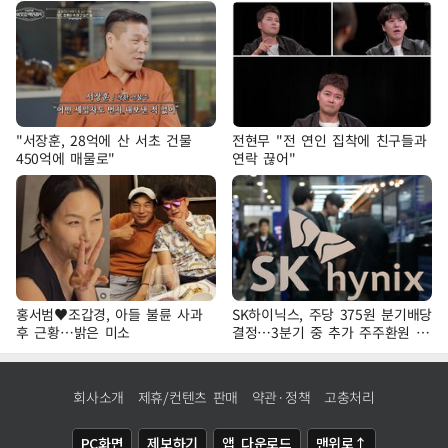
"서장훈, 28억에 산 서초 건물
전현무 "전 연인 집착에 친구들과
450억에 매물로"
연락 끊어"
홍서범♥조갑경, 아들 불륜 사과
SK하이닉스, 주당 375원 분기배당
후 근황…밝은 미소
결정…3분기 중 추가 주주환원 발
표
회사소개
제휴/컨텐츠 판매
약관·정책
고충처리
PC화면
제보하기
앱 다운로드
맨위로↑