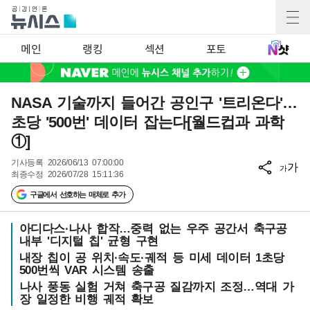
메인
랭킹
섹션
포토
NASA 기술까지 들어간 공인구 '트리온다'…
초당 '500번' 데이터 잡는다[월드컵과 과학
①]
기사등록
2026/06/13 07:00:00
가
가
최종수정
2026/07/28 15:11:36
구글에서 선호하는 매체로 추가
아디다스·나사 합작…중력 없는 우주 공간서 축구공
내부 '디지털 칩' 균형 구현
내장 칩이 공 위치·속도·궤적 등 미세 데이터 1초당
500번씩 VAR 시스템 송출
나사 풍동 실험 거쳐 축구공 질감까지 조정…역대 가
장 일정한 비행 궤적 확보