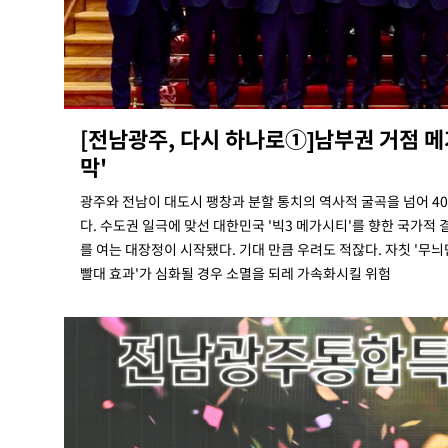
레티코 이적"
-9310초 전 >
수도권 40도 육박 '펄펄'…동해안 일부 지역엔 호의주의보
-8279초 전 >
온열질환 사망자 3명 늘어…누적 환자 3000명 돌파
-2224초 전 >
강릉에 시간당 81.4㎜ 물폭탄…도로 잠기고 담벼락 붕괴
27분 전 >
백운산서 80년근 천종산삼 9뿌리 발견…감정가 1.3억원
[전남광주, 다시 하나로①]남부권 거점 메
1시간 전 >
선재도서 해루질 나섰다 실종 60대, 닷새 만에 숨진 채 발견
막'
1시간 전 >
남자 농구, 나고야 아시안게임서 '홈팀' 일본과 한일전
1시간 전 >
여수 오동도 해상서 모터보트 전복…1명 사망·1명 실종
광주와 전남이 대도시 팽창과 분할 통치의 역사적 굴곡을 넘어 4
3시간 전 >
극한폭염 한풀 꺾이지만…'낮 최고 35도' 무더위, 열대야 계
다. 수도권 일극에 맞선 대한민국 '빅3 메가시티'를 향한 국가적
날씨]
3시간 전 >
축구협회 "압수수색·성접대 논란 사과…쇄신의 기회로 삼겠
를 여는 대장정이 시작됐다. 기대 만큼 우려도 적잖다. 자칫 '무늬
빨대 효과'가 심화될 경우 소멸을 되레 가속화시킬 위험
4시간 전 >
[속보]'압수수색·성접대 논란' 축구협회 "실망과 걱정 안겨드
7시간 전 >
'최고 37도' 폭염 지속…강원동해안 최대 150㎜ 비
9시간 전 >
[속보]뉴욕증시 상승 마감…S&P 0.6% 나스닥 1.3%↑