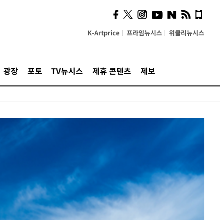
K-Artprice
프라임뉴시스
위클리뉴시스
광장
포토
TV뉴시스
제휴 콘텐츠
제보