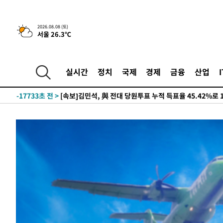
2026.08.08 (토)
서울 26.3℃
9시간 전 >
[속보]뉴욕증시 상승 마감…S&P 0.6% 나스닥 1.3%↑
-26733초 전 >
이란 "호르무즈 재개방 합의 근접…美 배상 선행돼야"
실시간
정치
국제
경제
금융
산업
-17780초 전 >
[속보]與최고위원 제주·인천 순회경선…박선원·최민희
한민수·김용 순
-17733초 전 >
[속보]김민석, 與 전대 당원투표 누적 득표율 45.42%로 
청래 44.56%
-17015초 전 >
[속보]與 대표 경선 제주·인천 당원투표…金 47.75%·
42.08%·宋 10.17%
-16549초 전 >
이강인 "아틀레티코 이적 기뻐…등번호 7번 의미보단 팀 
것"
-16484초 전 >
[속보]與 당대표 경선, 제주·인천 권리당원 투표 김민석 
-10258초 전 >
낮 최고 35도 '무더위'…동해안 시간당 30㎜ '강한 비'[
-9528초 전 >
[속보]이강인 "감독님이 원하는 마음 느꼈고, 많은 트로피 
레티코 이적"
-9310초 전 >
수도권 40도 육박 '펄펄'…동해안 일부 지역엔 호의주의보
-8279초 전 >
온열질환 사망자 3명 늘어…누적 환자 3000명 돌파
-2224초 전 >
강릉에 시간당 81.4㎜ 물폭탄…도로 잠기고 담벼락 붕괴
27분 전 >
백운산서 80년근 천종산삼 9뿌리 발견…감정가 1.3억원