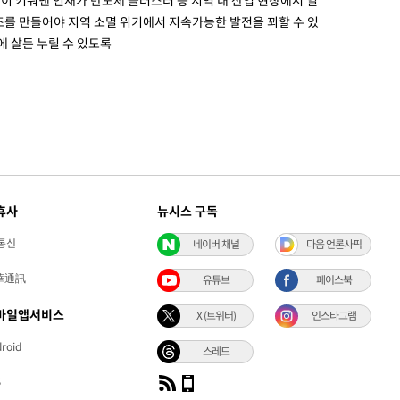
역이 키워낸 인재가 반도체 클러스터 등 지역 내 산업 현장에서 일
조를 만들어야 지역 소멸 위기에서 지속가능한 발전을 꾀할 수 있
에 살든 누릴 수 있도록
휴사
뉴시스 구독
통신
네이버 채널
다음 언론사픽
華通訊
유튜브
페이스북
바일앱서비스
X (트위터)
인스타그램
roid
스레드
S