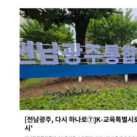
[전남광주, 다시 하나로⑦]K-교육특별시로
시'