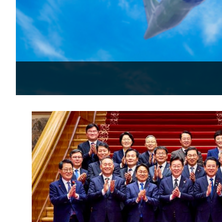
1시간 전 >
선재도서 해루질 나섰다 실종 60대, 닷새 만에 숨진 채 발견
1시간 전 >
남자 농구, 나고야 아시안게임서 '홈팀' 일본과 한일전
1시간 전 >
여수 오동도 해상서 모터보트 전복…1명 사망·1명 실종
3시간 전 >
극한폭염 한풀 꺾이지만…'낮 최고 35도' 무더위, 열대야 계
날씨]
3시간 전 >
축구협회 "압수수색·성접대 논란 사과…쇄신의 기회로 삼겠
4시간 전 >
[속보]'압수수색·성접대 논란' 축구협회 "실망과 걱정 안겨드
7시간 전 >
'최고 37도' 폭염 지속…강원동해안 최대 150㎜ 비
9시간 전 >
[속보]뉴욕증시 상승 마감…S&P 0.6% 나스닥 1.3%↑
-26733초 전 >
이란 "호르무즈 재개방 합의 근접…美 배상 선행돼야"
-17780초 전 >
[속보]與최고위원 제주·인천 순회경선…박선원·최민희
한민수·김용 순
-17733초 전 >
[속보]김민석, 與 전대 당원투표 누적 득표율 45.42%로 
청래 44.56%
-17015초 전 >
[속보]與 대표 경선 제주·인천 당원투표…金 47.75%·
42.08%·宋 10.17%
-16549초 전 >
이강인 "아틀레티코 이적 기뻐…등번호 7번 의미보단 팀 
것"
-16484초 전 >
[속보]與 당대표 경선, 제주·인천 권리당원 투표 김민석 
-10258초 전 >
낮 최고 35도 '무더위'…동해안 시간당 30㎜ '강한 비'[
-9528초 전 >
[속보]이강인 "감독님이 원하는 마음 느꼈고, 많은 트로피 