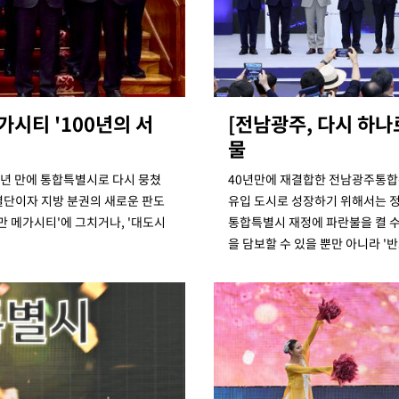
가시티 '100년의 서
[전남광주, 다시 하
물
0년 만에 통합특별시로 다시 뭉쳤
40년만에 재결합한 전남광주통합특
속[다음주
 결단이자 지방 분권의 새로운 판도
유입 도시로 성장하기 위해서는 정
다"
만 메가시티'에 그치거나, '대도시
통합특별시 재정에 파란불을 켤 수
을 담보할 수 있을 뿐만 아니라 '
려 죄송"