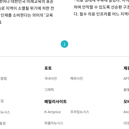
·의료 생태계 구축에 달렸다. 지
벗어나 대한민국 미래교육의 표준
하며 안착할 수 있도록 선순환 구
출로 지역이 소멸될 위기에 처한 전
다. 필수 의료 인프라를 어느 지역
 인재를 소비한다는 의미의 '교육
1
1
포토
제
리칼럼
국내사진
해외사진
AP
그래픽
新
특집
패밀리사이트
모
K-Artprice
프라임뉴시스
And
리뉴시스
위클리뉴시스
IO
동정