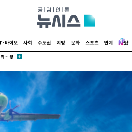
IT·바이오
사회
수도권
지방
문화
스포츠
연예
·서미화·
1위… 정
鄭
위해 뛸
승리
내일날씨]
원해 아틀