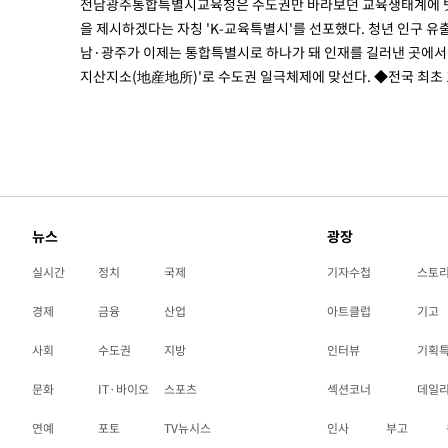
전남광주통합특별시교육청은 수도권만 바라보던 교육생태계에 
을 제시하겠다는 자칭 'K-교육특별시'를 선포했다. 청년 인구 유
남·광주가 이제는 통합특별시로 하나가 돼 인재를 길러낸 곳에서
지산지소(地産地所)'로 수도권 일극체제에 맞선다. ◆전국 최초 
뉴스
광장
실시간
정치
국제
기자수첩
스토
경제
금융
산업
아트클럽
기고
사회
수도권
지방
인터뷰
기획
문화
IT·바이오
스포츠
섹션코너
데일
연예
포토
TV뉴시스
인사
부고