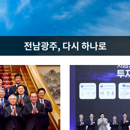
속[다음주
다"
전남광주, 다시 하나로
려 죄송"
·서미화·
1위… 정
鄭
위해 뛸
승리
내일날씨]
원해 아틀