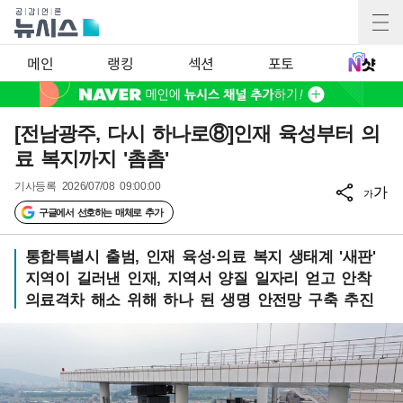
메인
랭킹
섹션
포토
[전남광주, 다시 하나로⑧]인재 육성부터 의
료 복지까지 '촘촘'
기사등록
2026/07/08 09:00:00
가
가
구글에서 선호하는 매체로 추가
통합특별시 출범, 인재 육성·의료 복지 생태계 '새판'
지역이 길러낸 인재, 지역서 양질 일자리 얻고 안착
의료격차 해소 위해 하나 된 생명 안전망 구축 추진