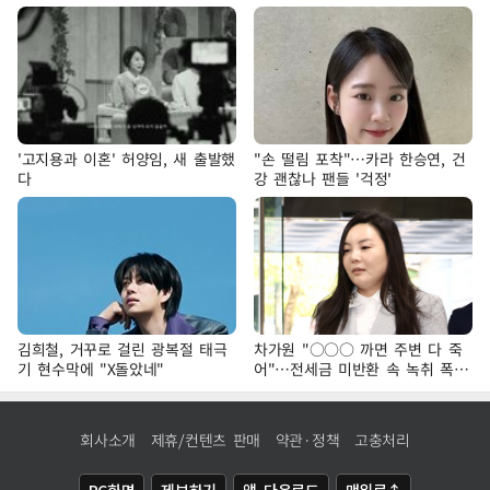
'고지용과 이혼' 허양임, 새 출발했
"손 떨림 포착"…카라 한승연, 건
다
강 괜찮나 팬들 '걱정'
김희철, 거꾸로 걸린 광복절 태극
차가원 "○○○ 까면 주변 다 죽
기 현수막에 "X돌았네"
어"…전세금 미반환 속 녹취 폭로
파장
회사소개
제휴/컨텐츠 판매
약관·정책
고충처리