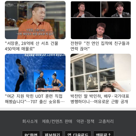
"서장훈, 28억에 산 서초 건물
전현무 "전 연인 집착에 친구들과
450억에 매물로"
연락 끊어"
"여군 지원 막힌 UDT 훈련 직접
박찬민 딸 박민하, 배우·국가대표
해봤습니다"…707 출신 女유튜버
병행하더니…여유로운 근황 공개
'완벽 소화'
회사소개
제휴/컨텐츠 판매
약관·정책
고충처리
PC화면
제보하기
앱 다운로드
맨위로↑