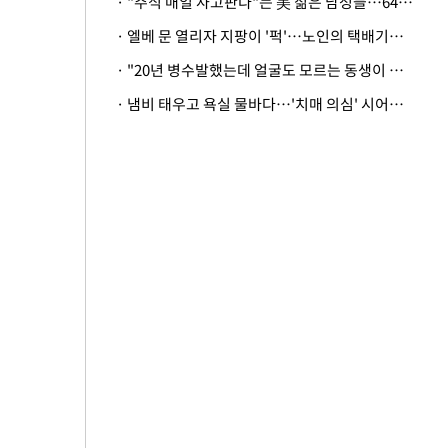
· "주식 매일 사고판다"는 美 젊은 남성들…64%가 "나는 인생의 패배자“
· 엘베 문 열리자 지팡이 '퍽'…노인의 택배기사 폭행 이유
· "20년 병수발했는데 얼굴도 모르는 동생이 유산 절반을"…배다른 형제 상속권 있을까
· 냄비 태우고 욕실 물바다…'치매 의심' 시어머니 검사 권유했다가 '날벼락'