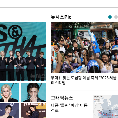
뉴시스Pic
무더위 잊는 도심형 여름 축제 '2026 서울
페스티벌'
그래픽뉴스
태풍 '돌핀' 예상 이동
경로