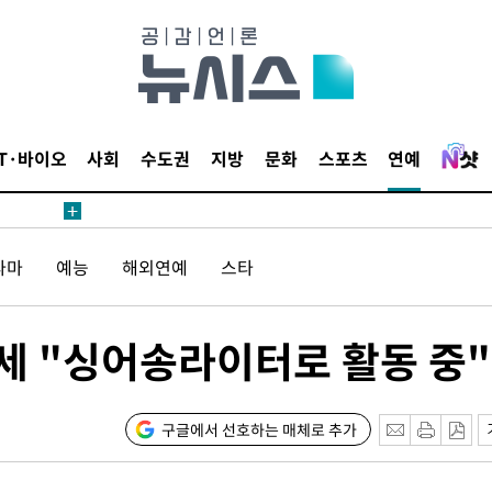
내일날씨]
 원해 아
IT·바이오
사회
수도권
지방
문화
스포츠
연예
보
라마
예능
해외연예
스타
견
7세 "싱어송라이터로 활동 중"
계속[다음
겠다"
구글에서 선호하는 매체로 추가
겨드려 죄