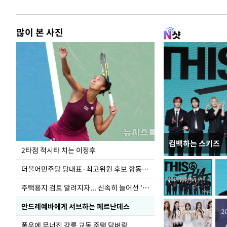
많이 본 사진
컴백하는 스키즈
청와대 일주일
2타점 적시타 치는 이정후
더불어민주당 당대표·최고위원 후보 합동연설회
주택용지 검토 알려지자... 신속히 늘어선 '근조화환'
안드레예바에게 서브하는 페르난데스
폭우에 무너진 강릉 교동 주택 담벼락