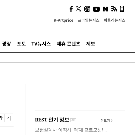
사이 해답 찾았죠"…알을
깨고 나온 '초자아'
K-Artprice
프라임뉴시스
위클리뉴시스
광장
포토
TV뉴시스
제휴 콘텐츠
제보