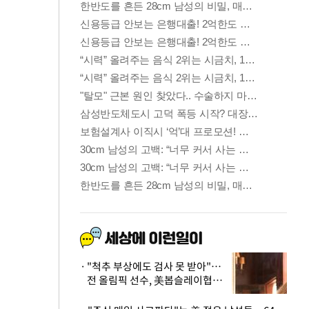
"척추 부상에도 검사 못 받아"…
전 올림픽 선수, 美봅슬레이협회
상대 소송