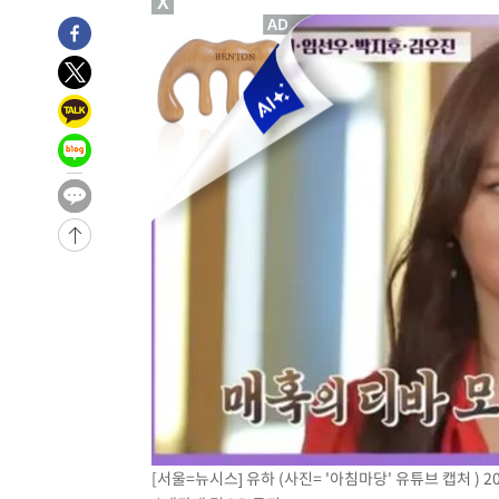
X
4시간 전 >
[속보]뉴욕증시 상승 마감…S&P 0.6% 나스닥 1.3%↑
-27847초 전 >
낮 최고 35도 '무더위'…동해안 시간당 30㎜ '강한 비'[
-27117초 전 >
[속보]이강인 "감독님이 원하는 마음 느꼈고, 많은 트로피
틀레티코 이적"
-26899초 전 >
수도권 40도 육박 '펄펄'…동해안 일부 지역엔 호의주의
-25868초 전 >
온열질환 사망자 3명 늘어…누적 환자 3000명 돌파
-19813초 전 >
강릉에 시간당 81.4㎜ 물폭탄…도로 잠기고 담벼락 붕괴
-15920초 전 >
백운산서 80년근 천종산삼 9뿌리 발견…감정가 1.3억원
-13630초 전 >
선재도서 해루질 나섰다 실종 60대, 닷새 만에 숨진 채 발
-11164초 전 >
남자 농구, 나고야 아시안게임서 '홈팀' 일본과 한일전
-10540초 전 >
여수 오동도 해상서 모터보트 전복…1명 사망·1명 실종
-6767초 전 >
극한폭염 한풀 꺾이지만…'낮 최고 35도' 무더위, 열대야 
주 날씨]
-3785초 전 >
축구협회 "압수수색·성접대 논란 사과…쇄신의 기회로 삼
-2302초 전 >
[속보]'압수수색·성접대 논란' 축구협회 "실망과 걱정 안
송"
2시간 전 >
'최고 37도' 폭염 지속…강원동해안 최대 150㎜ 비
4시간 전 >
[속보]뉴욕증시 상승 마감…S&P 0.6% 나스닥 1.3%↑
[서울=뉴시스] 유하 (사진= '아침마당' 유튜브 캡처 ) 202