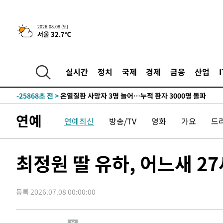
2026.08.08 (토)
서울 32.7℃
4시간 전 >
[속보]뉴욕증시 상승 마감…S&P 0.6% 나스닥 1.3%↑
-27847초 전 >
낮 최고 35도 '무더위'…동해안 시간당 30㎜ '강한 비'[
-27117초 전 >
[속보]이강인 "감독님이 원하는 마음 느꼈고, 많은 트로피
실시간
정치
국제
경제
금융
산업
틀레티코 이적"
-26899초 전 >
수도권 40도 육박 '펄펄'…동해안 일부 지역엔 호의주의
-25868초 전 >
온열질환 사망자 3명 늘어…누적 환자 3000명 돌파
-19813초 전 >
강릉에 시간당 81.4㎜ 물폭탄…도로 잠기고 담벼락 붕괴
연예
연예최신
방송/TV
영화
가요
드
-15920초 전 >
백운산서 80년근 천종산삼 9뿌리 발견…감정가 1.3억원
-13630초 전 >
선재도서 해루질 나섰다 실종 60대, 닷새 만에 숨진 채 발
-11164초 전 >
남자 농구, 나고야 아시안게임서 '홈팀' 일본과 한일전
최정원 딸 유하, 어느새 2
-10540초 전 >
여수 오동도 해상서 모터보트 전복…1명 사망·1명 실종
-6767초 전 >
극한폭염 한풀 꺾이지만…'낮 최고 35도' 무더위, 열대야 
주 날씨]
등록 2026.07.08 00:00:00
-3785초 전 >
축구협회 "압수수색·성접대 논란 사과…쇄신의 기회로 삼
-2302초 전 >
[속보]'압수수색·성접대 논란' 축구협회 "실망과 걱정 안
송"
2시간 전 >
'최고 37도' 폭염 지속…강원동해안 최대 150㎜ 비