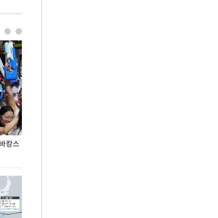
 바캉스
용산어린이정원 앞 즐비한 근조화환, 왜?
이번주 국회에는 