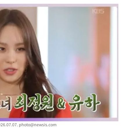
내일날씨]
 원해 아
보
견
계속[다음
겠다"
겨드려 죄
6.07.07.
photo@newsis.com