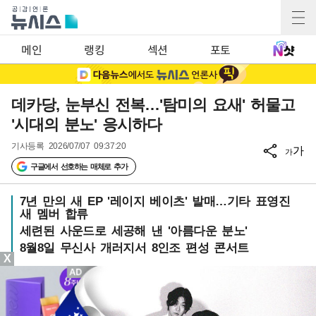
메인
랭킹
섹션
포토
데카당, 눈부신 전복…'탐미의 요새' 허물고
'시대의 분노' 응시하다
기사등록
2026/07/07 09:37:20
가
가
구글에서 선호하는 매체로 추가
7년 만의 새 EP '레이지 베이츠' 발매…기타 표영진
새 멤버 합류
세련된 사운드로 세공해 낸 '아름다운 분노'
8월8일 무신사 개러지서 8인조 편성 콘서트
X