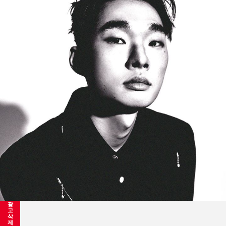
광
고
삭
제