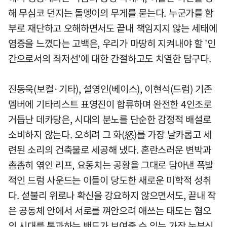
해 무심코 던지는 돌멩이의 무게를 묻는다. 누군가를 함
부로 재단하고 오해하면서도 끝내 책임지지 않는 세태에
염증을 느꼈다는 고백은, 우리가 마땅히 지켜내야 할 '인
간으로서의 최저선'에 대한 간절하고도 치열한 탐구다.
진동욱(보컬·기타), 설영인(베이스), 이현석(드럼) 기존
멤버에 기타리스트 표영진이 합류하며 완전한 4인조로
거듭난 데카당은, 시대의 분노를 단순한 감정적 배설로
소비하지 않는다. 오히려 그 화(怒)를 가장 날카롭고 세
련된 소리의 건축물로 세공해 냈다. 혼란스러운 변박과
촘촘히 엮인 리프, 요동치는 공황을 그대로 담아낸 폭발
적인 드럼 사운드는 이들이 당도한 새로운 미학적 성취
다. 섣불리 위로나 확신을 강요하지 않으면서도, 끝내 작
은 공동체 안에서 서로를 껴안으려 애쓰는 태도는 혐오
의 시대를 통과하는 밴드가 보여줄 수 있는 가장 눈부신