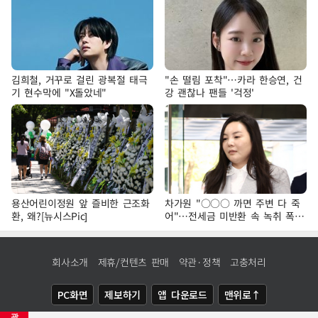
김희철, 거꾸로 걸린 광복절 태극
"손 떨림 포착"…카라 한승연, 건
기 현수막에 "X돌았네"
강 괜찮나 팬들 '걱정'
용산어린이정원 앞 즐비한 근조화
차가원 "○○○ 까면 주변 다 죽
환, 왜?[뉴시스Pic]
어"…전세금 미반환 속 녹취 폭로
파장
회사소개
제휴/컨텐츠 판매
약관·정책
고충처리
PC화면
제보하기
앱 다운로드
맨위로↑
광