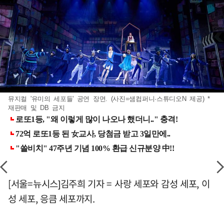
뮤지컬 '유미의 세포들' 공연 장면. (사진=샘컴퍼니·스튜디오N 제공) *
재판매 및 DB 금지
[서울=뉴시스]김주희 기자 = 사랑 세포와 감성 세포, 이
성 세포, 응큼 세포까지.