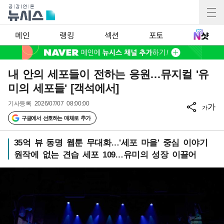
메인
랭킹
섹션
포토
내 안의 세포들이 전하는 응원…뮤지컬 '유
미의 세포들' [객석에서]
기사등록
2026/07/07 08:00:00
가
가
구글에서 선호하는 매체로 추가
35억 뷰 동명 웹툰 무대화…'세포 마을' 중심 이야기
원작에 없는 견습 세포 109…유미의 성장 이끌어