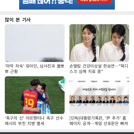
많이 본 기사
'마약 자숙' 유아인, 남사친과 볼뽀
손떨림 건강이상설 한승연…"목디
뽀 근황
스크 심해 치료 중"
‘축구의 신’ 아르헨티나 축구 선수
[단독]대통령기록관, '尹 추가' 홈
메시의 부친 지병 별세
페이지 공개…계엄 선포문은 빠져