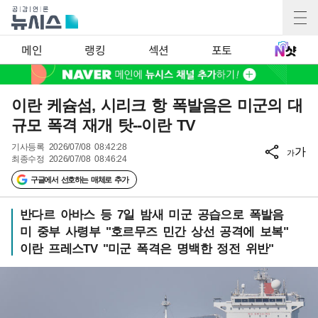
메인
랭킹
섹션
포토
이란 케슘섬, 시리크 항 폭발음은 미군의 대
규모 폭격 재개 탓--이란 TV
기사등록
2026/07/08 08:42:28
가
가
최종수정
2026/07/08 08:46:24
구글에서 선호하는 매체로 추가
반다르 아바스 등 7일 밤새 미군 공습으로 폭발음
미 중부 사령부 "호르무즈 민간 상선 공격에 보복"
이란 프레스TV "미군 폭격은 명백한 정전 위반"