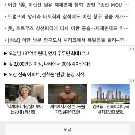
이란 '美, 이란산 원유 제재면제 철회' 반발 "종전 MOU 중대 위반"
트럼프의 앙카라 나토회의 참석에도 이란 항구 공습 재개한 미국
美, 호르무즈 상선피격에 다시 이란 공습…제재면제도 취소(종합)
[속보] 이란 남부 항구도시 시리크에서 폭발음들 들려--국내 매체
댓글