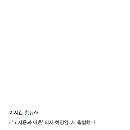
이시간
핫
뉴스
'고지용과 이혼' 의사 허양임, 새 출발했다