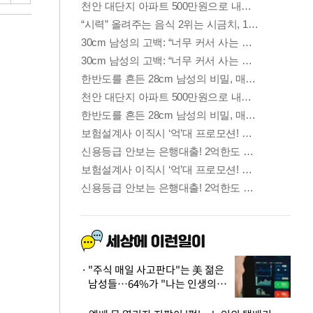
"주식 매일 사고판다"는 美 젊은
남성들…64%가 "나는 인생의
패배자“