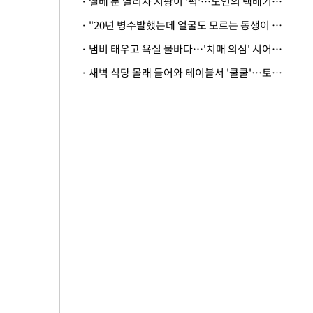
· 엘베 문 열리자 지팡이 '퍽'…노인의 택배기사 폭행 이유
· "20년 병수발했는데 얼굴도 모르는 동생이 유산 절반을"…배다른 형제 상속권 있을까
· 냄비 태우고 욕실 물바다…'치매 의심' 시어머니 검사 권유했다가 '날벼락'
· 새벽 식당 몰래 들어와 테이블서 '쿨쿨'…토사물 남기고 사라진 남성