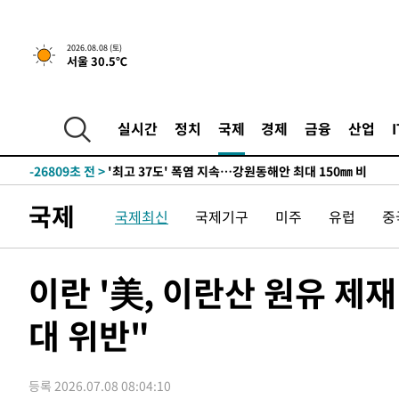
2026.08.08 (토)
서울 30.5℃
-19935초 전 >
[속보]뉴욕증시 상승 마감…S&P 0.6% 나스닥 1.3%↑
실시간
정치
국제
경제
금융
산업
-26809초 전 >
'최고 37도' 폭염 지속…강원동해안 최대 150㎜ 비
-19935초 전 >
[속보]뉴욕증시 상승 마감…S&P 0.6% 나스닥 1.3%↑
-26809초 전 >
'최고 37도' 폭염 지속…강원동해안 최대 150㎜ 비
국제
국제최신
국제기구
미주
유럽
중
-19935초 전 >
[속보]뉴욕증시 상승 마감…S&P 0.6% 나스닥 1.3%↑
이란 '美, 이란산 원유 제재
대 위반"
등록 2026.07.08 08:04:10