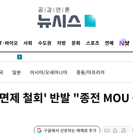
IT·바이오
사회
수도권
지방
문화
스포츠
연예
국
일본
아시아/오세아니아
중동/아프리카
면제 철회' 반발 "종전 MOU
구글에서 선호하는 매체로 추가