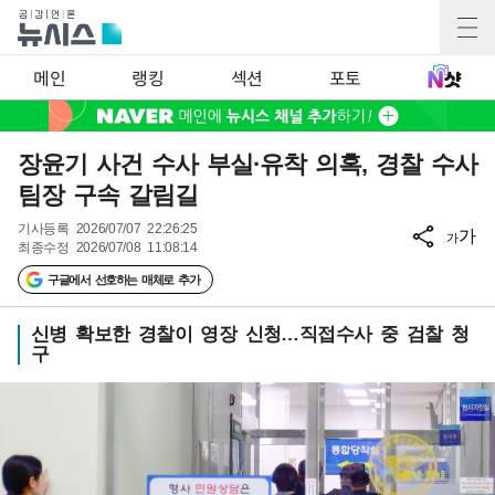
메인
랭킹
섹션
포토
장윤기 사건 수사 부실·유착 의혹, 경찰 수사
팀장 구속 갈림길
기사등록
2026/07/07 22:26:25
가
가
최종수정
2026/07/08 11:08:14
구글에서 선호하는 매체로 추가
신병 확보한 경찰이 영장 신청…직접수사 중 검찰 청
구