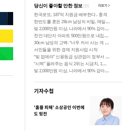
기자수첩
'홈플 피해' 소상공인 이번에
도 뒷전