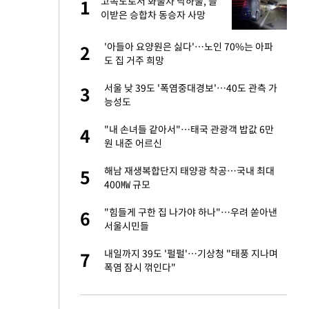
재
고속도로서 화물차 낙하물, 들
1
1
이받은 승합차 동승자 사망
서글서글한 인상이
'아들아 요양원은 싫다'…노인 70%는 아파
2
2
도 집 거주 희망
입힌다…AI 로봇 연
서울 낮 39도 '폭염중대경보'…40도 관측 가
3
3
능성도
이 안 된다"
"내 손녀들 같아서"…태국 관광객 밥값 6만
4
4
원 내준 어르신
"짝짝이 눈 탈출"
해남 재생복합단지 태양광 착공…국내 최대
5
5
400㎿ 규모
 원전 반대 안해…안
"힘들게 구한 집 나가야 하나"…우려 쏟아낸
6
6
서울시민들
, 들이받은 승합차
내일까지 39도 '펄펄'…기상청 "태풍 지나며
7
7
폭염 잠시 꺾인다"