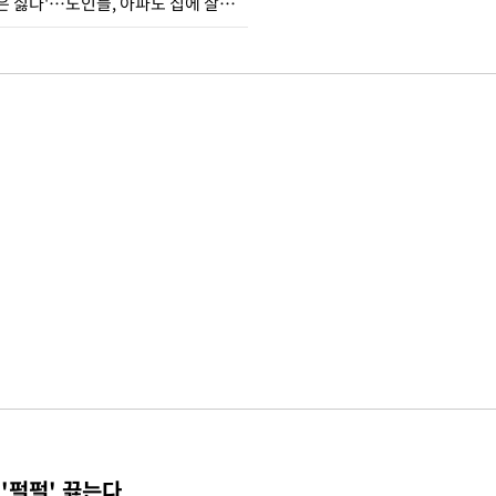
'아들아 요양원은 싫다'…노인들, 아파도 집에 살고파
 '펄펄' 끓는다