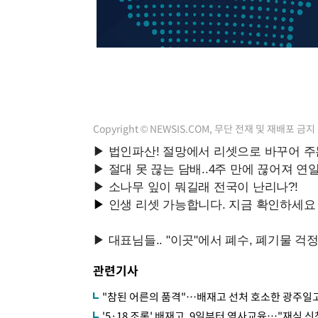
-10756초 전 >
[속보]코스닥, 2.15포인트(0.27%) 내린 797.44 출발
-10739초 전 >
[속보]코스피, 119.51포인트(1.81%) 내린 6478.75 개
-7186초 전 >
6월 경상수지 497.3억 달러…두 달 연속 사상 최대
-7137초 전 >
서울 낮 39도 '폭염중대경보'…40도 관측 가능성도
-4499초 전 >
미 워싱턴주 스포캔 시의 통제불능 3개 산불, 방화선 일부 
55분 전 >
[속보] 호르무즈 해협 이란-오만 협상 기대속 뉴욕증시 혼조 마
Copyright © NEWSIS.COM, 무단 전재 및 재배포 금지
0.49%↑
1시간 전 >
[속보] 이란 대통령 "지금 최고지도자와 소통하기가 매우 어려
3년 인터뷰
5시간 전 >
[속보] "이란-오만, 호르무즈 해협 통행 항로 합의" 이란 외
관련기사
"참된 어른의 품격"…배재고 선처 호소한 광주일
'5·18 조롱' 배재고, 9일부터 역사교육…"재심 