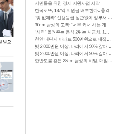
원 받으
정동영, 조현 '이상주의' 발언에 "이상이 있어야
장동혁 "李 대
현실 바꿔"
하다"