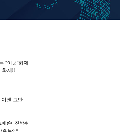
황기순 "원정 도박으로 전 
1
산 잃고 필리핀 도피"
장
정보석 "황정음 전 남편 
2
었는데…"
정부, 전 산업에 'AI 옷' 
3
구축
1000대 보급 추진
감 다우
바다, 워터밤 공개저격 "말
4
워" 취임
무부 대변인
최준희, 또 성형수술 예고 
5
[속보]산업장관 "李정부,
6
정 전력 위해 불가피"
고속도로서 화물차 낙하물
7
동승자 사망
고에 쏟아진 박수
신청은 논의"