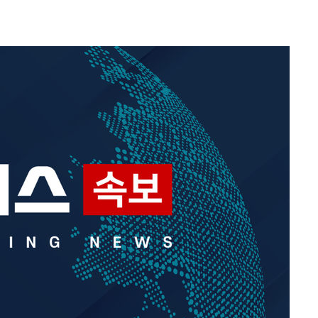
구축
감 다우
워" 취임
무부 대변인
 포착
라하라 격파
꺾인다"
 위협"
 수용할까
해 불가피"
등 압수수
월 중 예