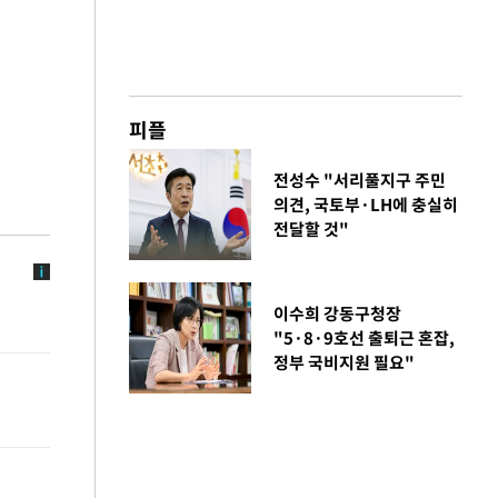
피플
전성수 "서리풀지구 주민
의견, 국토부·LH에 충실히
전달할 것"
이수희 강동구청장
"5·8·9호선 출퇴근 혼잡,
정부 국비지원 필요"