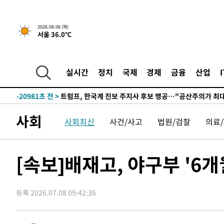
5시간 전 >
[속보] "이란-오만, 호르무즈 해협 통행 항로 합의" 이란 외
2026.08.06 (목)
서울 36.0℃
-31698초 전 >
"여기 떨어졌다"…다누리, 스페이스X 로켓 달 충돌 흔적
-28743초 전 >
손흥민, 5경기 연속골 실패…LAFC는 승부차기 끝 과달
-21344초 전 >
내일까지 39도 '펄펄'…기상청 "태풍 지나며 폭염 잠시 
실시간
정치
국제
경제
금융
산업
-20981초 전 >
트럼프, 한국계 진보 주지사 후보 맹공…"공산주의가 최대
-20959초 전 >
"美간섭에 합의 지연"…트럼프, '이란 호르무즈 통제권'
-17479초 전 >
[속보]산업장관 "李정부, 원전 반대 안해…안정 전력 위
사회
사회최신
사건/사고
법원/검찰
의료
-16176초 전 >
[속보]경찰, '홍명보 선임 논란' 대한축구협회·축구회관 
색
-15563초 전 >
[속보]산업장관 "美무역법 제301조 과잉생산 결과 발표 8
상
-15356초 전 >
[속보]코스피 매도사이드카 발동…4%대 급락
[속보]배재고, 야구부 '6
-14628초 전 >
[속보]전남광주 초대 시민추천 부시장에 백승주·윤난실
-12189초 전 >
서울 열대야 15일째 지속…비공식 '초열대야' 30도 넘어
등록 2026.07.08 09:42:36
-10756초 전 >
[속보]코스닥, 2.15포인트(0.27%) 내린 797.44 출발
-10739초 전 >
[속보]코스피, 119.51포인트(1.81%) 내린 6478.75 개
-7186초 전 >
6월 경상수지 497.3억 달러…두 달 연속 사상 최대