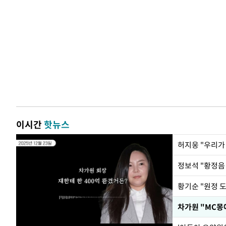
이시간
핫뉴스
황기순 "원정 