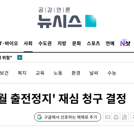
무부 대변인
 포착
라하라 격파
꺾인다"
IT·바이오
사회
수도권
지방
문화
스포츠
연예
 위협"
 수용할까
해 불가피"
/보건
복지
교육
노동
환경
날씨
수능
등 압수수
월 중 예
개월 출전정지' 재심 청구 결정
구글에서 선호하는 매체로 추가
장