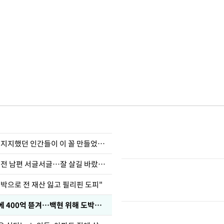
허지웅 "우리가 지지했던 인간들이 이 꼴 만들었다"
정보석 "황정음 전 남편 서글서글…잘 살길 바랐는데"
도박으로 전 재산 잃고 필리핀 도피"
차가원 "MC몽에 400억 뜯겨…백현 위해 도박빚 갚아줘"