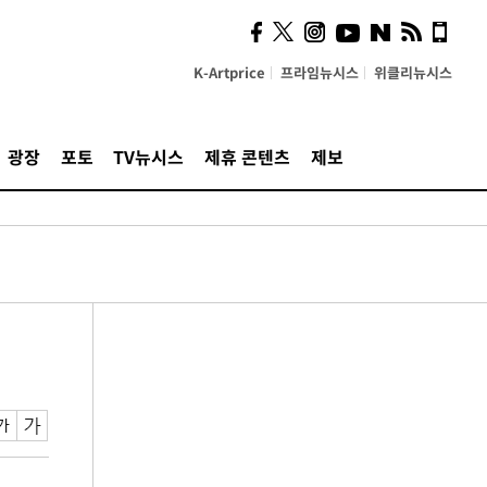
K-Artprice
프라임뉴시스
위클리뉴시스
광장
포토
TV뉴시스
제휴 콘텐츠
제보