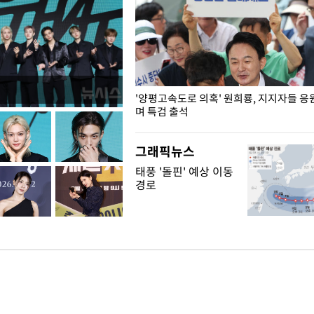
"수사·기소 분리 관련 대비책 최
'양평고속도로 의혹' 원희룡, 지지자들 응
"
며 특검 출석
그래픽뉴스
태풍 '돌핀' 예상 이동
경로