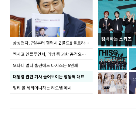
컴백하는 스키즈
이재명 대통령, 
삼성전자, 7일부터 갤럭시 Z 폴드8 울트라·폴드8·플립8 출시
선 다해 강구해야
멕시코 인플루언서, 라방 중 괴한 총격으로 사망
오타니 멀티 홈런에도 다저스는 6연패
대통령 관련 기사 들어보이는 장동혁 대표
멀티 골 세리머니하는 리오넬 메시