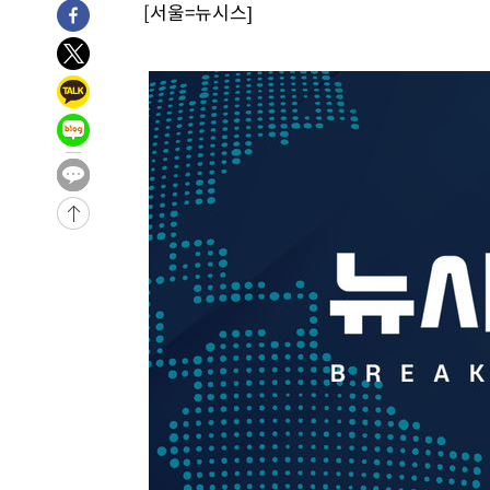
[서울=뉴시스]
-7137초 전 >
서울 낮 39도 '폭염중대경보'…40도 관측 가능성도
-4499초 전 >
미 워싱턴주 스포캔 시의 통제불능 3개 산불, 방화선 일부 
55분 전 >
[속보] 호르무즈 해협 이란-오만 협상 기대속 뉴욕증시 혼조 마
0.49%↑
1시간 전 >
[속보] 이란 대통령 "지금 최고지도자와 소통하기가 매우 어려
3년 인터뷰
5시간 전 >
[속보] "이란-오만, 호르무즈 해협 통행 항로 합의" 이란 외
-31698초 전 >
"여기 떨어졌다"…다누리, 스페이스X 로켓 달 충돌 흔적
-28743초 전 >
손흥민, 5경기 연속골 실패…LAFC는 승부차기 끝 과달
-21344초 전 >
내일까지 39도 '펄펄'…기상청 "태풍 지나며 폭염 잠시 
-20981초 전 >
트럼프, 한국계 진보 주지사 후보 맹공…"공산주의가 최대
-20959초 전 >
"美간섭에 합의 지연"…트럼프, '이란 호르무즈 통제권'
-17479초 전 >
[속보]산업장관 "李정부, 원전 반대 안해…안정 전력 위
-16176초 전 >
[속보]경찰, '홍명보 선임 논란' 대한축구협회·축구회관 
색
-15563초 전 >
[속보]산업장관 "美무역법 제301조 과잉생산 결과 발표 8
상
-15356초 전 >
[속보]코스피 매도사이드카 발동…4%대 급락
-14628초 전 >
[속보]전남광주 초대 시민추천 부시장에 백승주·윤난실
-12189초 전 >
서울 열대야 15일째 지속…비공식 '초열대야' 30도 넘어