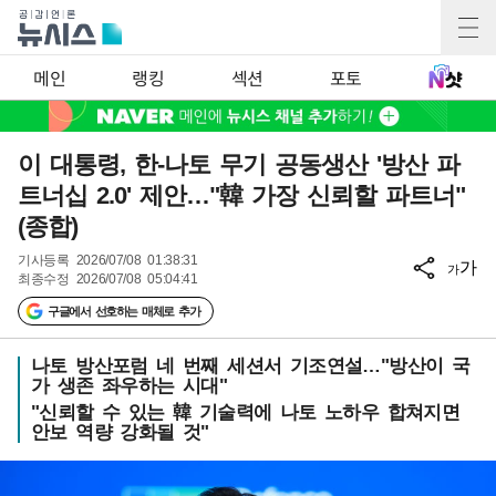
메인
랭킹
섹션
포토
이 대통령, 한-나토 무기 공동생산 '방산 파
트너십 2.0' 제안…"韓 가장 신뢰할 파트너"
(종합)
기사등록
2026/07/08 01:38:31
가
가
최종수정
2026/07/08 05:04:41
구글에서 선호하는 매체로 추가
나토 방산포럼 네 번째 세션서 기조연설…"방산이 국
가 생존 좌우하는 시대"
"신뢰할 수 있는 韓 기술력에 나토 노하우 합쳐지면
안보 역량 강화될 것"