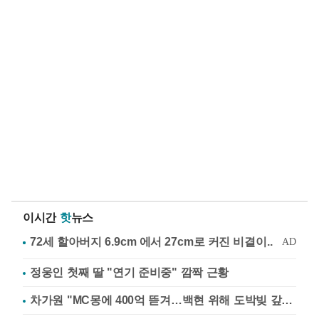
이시간
핫
뉴스
정웅인 첫째 딸 "연기 준비중" 깜짝 근황
차가원 "MC몽에 400억 뜯겨…백현 위해 도박빚 갚아줘"