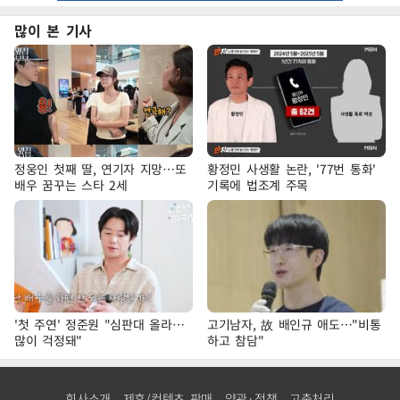
많이 본 기사
정웅인 첫째 딸, 연기자 지망…또
황정민 사생활 논란, '77번 통화'
배우 꿈꾸는 스타 2세
기록에 법조계 주목
'첫 주연' 정준원 "심판대 올라…
고기남자, 故 배인규 애도…"비통
많이 걱정돼"
하고 참담"
회사소개
제휴/컨텐츠 판매
약관·정책
고충처리