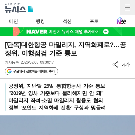
메인
랭킹
섹션
포토
[단독]대한항공 마일리지, 지역화폐로?…공
정위, 이행점검 기준 통보
기사등록
2026/07/08 09:30:47
가
가
구글에서 선호하는 매체로 추가
공정위, 지난달 25일 통합항공사 기준 통보
"2019년 양사 기준보다 불리해지면 안 돼"
마일리지 좌석·소멸 마일리지 활용도 협의
정부 '포인트 지역화폐 전환' 구상과 맞물려