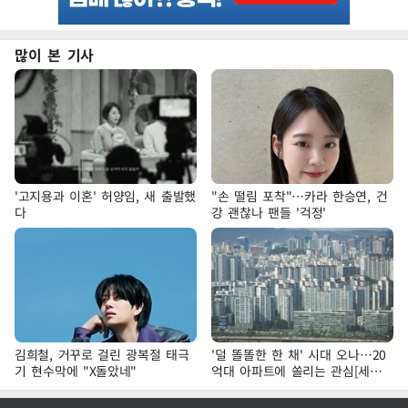
많이 본 기사
'고지용과 이혼' 허양임, 새 출발했
"손 떨림 포착"…카라 한승연, 건
다
강 괜찮나 팬들 '걱정'
김희철, 거꾸로 걸린 광복절 태극
'덜 똘똘한 한 채' 시대 오나…20
기 현수막에 "X돌았네"
억대 아파트에 쏠리는 관심[세제
개편, 그 이후②]