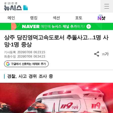
메인
랭킹
섹션
포토
상주 당진영덕고속도로서 추돌사고…1명 사
망·1명 중상
기사등록
2026/07/08 06:23:15
가
가
최종수정
2026/07/08 06:34:23
구글에서 선호하는 매체로 추가
경찰, 사고 경위 조사 중