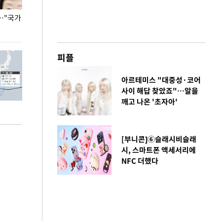
…"국가
홈플러스, 67개 점포 가오픈… 13일 정식 개장
오세훈 서울시장,
환경 점검
피플
아르테미스 "대중성·코어
사이 해답 찾았죠"…알을
깨고 나온 '초자아'
[부니콘]⑥슬래시비슬래
시, 스마트폰 액세서리에
NFC 더했다