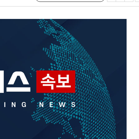
쳐
기소
수…이병태
지(종합)
0.3만개
 4.1%로
말고 과감히
쪽 아웃바
하향
재난지역 선
희망지 못
]