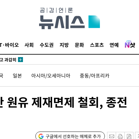
수…이병태
지(종합)
0.3만개
IT·바이오
사회
수도권
지방
문화
스포츠
연예
 4.1%로
말고 과감히
쪽 아웃바
국
일본
아시아/오세아니아
중동/아프리카
하향
재난지역 선
희망지 못
산 원유 제재면제 철회, 종전
]
제 대응"
구글에서 선호하는 매체로 추가