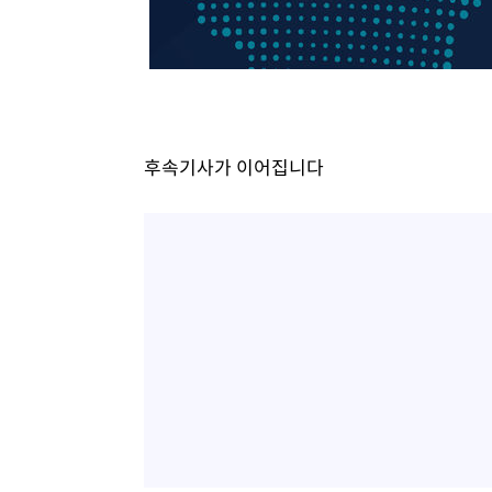
11분 전 >
SK하이닉스, 용인·청주 팹에 54조 투자…"AI 메모리 수요 선
1시간 전 >
여자배구 이재영·이다영 자매, 아제르바이잔 투란VC 입단
1시간 전 >
외국인 심판 성 접대 7경기 들여다보니…한국 축구 '5승 2무'
1시간 전 >
[속보]코스닥, 2.86포인트(0.36%) 내린 798.81마감
1시간 전 >
[속보]코스피, 6200선 약보합…0.60% 내린 6258.77에 마
후속기사가 이어집니다
1시간 전 >
[속보]원·달러 환율, 7.7원 내린 1416.1원 마감
1시간 전 >
[속보] 노원서 40.1도 관측…서울, 2018년 이후 첫 40도
2시간 전 >
[속보]종합특검, '계엄 수용공간 확보' 신용해 前교정본부장 
2시간 전 >
외신들도 주목한 韓축구 파문…"국민적 공분에 수사 재개"
2시간 전 >
11시간 압수수색에 성접대 파문까지…'쑥대밭' 된 축구협회
2시간 전 >
[속보]규제합리화위원회 부위원장에 김태유 서울대 공대 교
후임