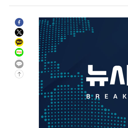
1시간 전 >
[속보]코스피, 6200선 약보합…0.60% 내린 6258.77에 마
1시간 전 >
[속보]원·달러 환율, 7.7원 내린 1416.1원 마감
1시간 전 >
[속보] 노원서 40.1도 관측…서울, 2018년 이후 첫 40도
2시간 전 >
[속보]종합특검, '계엄 수용공간 확보' 신용해 前교정본부장 
2시간 전 >
외신들도 주목한 韓축구 파문…"국민적 공분에 수사 재개"
2시간 전 >
11시간 압수수색에 성접대 파문까지…'쑥대밭' 된 축구협회
2시간 전 >
[속보]규제합리화위원회 부위원장에 김태유 서울대 공대 교
후임
-19998초 전 >
이강인, 폭염 속 AT마드리드 첫 훈련…80명 식사 대접까
-17137초 전 >
미 사업체 일자리, 7월에 2.3만개 순감하고 그 전 2개월 1
하향수정 (2보)
-16585초 전 >
[속보] 미 사업체, 일자리 7월에 2.3만 개 줄어…실업률은
↓
-12448초 전 >
[속보]이 대통령 "부동산 공급 기존 사고방식 매달리지 
실천"
-11533초 전 >
이란, "오만과 '중앙 단일 루트' 합의…북쪽 인바운드·남
운드는 임시"
-3101초 전 >
"낮 기온 소폭 하락"…수도권 폭염중대경보, 폭염경보로 
-3065초 전 >
[속보]이 대통령, '호우피해' 안동·의성 관할 4개 면 특별
포
-3028초 전 >
[단독]중수청 지원 검사들, 정원 초과 시 낮은 계급 임용…
갈 수도
-999초 전 >
낮 최고 37도 찜통더위…곳곳 소나기·강원 많은 비[내일날씨