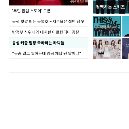
컴백하는 스키즈
지석천 뒤덮은 
'무민 팝업 스토어' 오픈
녹색 빛깔 띄는 동복호…저수율은 절반 남짓
반정부 시위대와 대치한 아르헨티나 경찰
동성 커플 입장 축하하는 하객들
"목숨 걸고 일하는데 임금 체납 웬 말이냐"