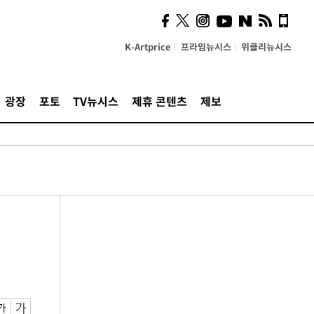
K-Artprice
프라임뉴시스
위클리뉴시스
광장
포토
TV뉴시스
제휴 콘텐츠
제보