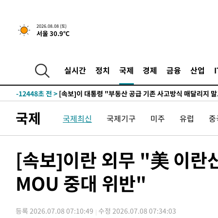
2026.08.08 (토)
서울 30.9℃
2시간 전 >
[속보]규제합리화위원회 부위원장에 김태유 서울대 공대 교
후임
-19998초 전 >
이강인, 폭염 속 AT마드리드 첫 훈련…80명 식사 대접까
-17137초 전 >
미 사업체 일자리, 7월에 2.3만개 순감하고 그 전 2개월 1
실시간
정치
국제
경제
금융
산업
하향수정 (2보)
-16585초 전 >
[속보] 미 사업체, 일자리 7월에 2.3만 개 줄어…실업률은
↓
-12448초 전 >
[속보]이 대통령 "부동산 공급 기존 사고방식 매달리지 
실천"
-11533초 전 >
이란, "오만과 '중앙 단일 루트' 합의…북쪽 인바운드·남
국제
국제최신
국제기구
미주
유럽
중
운드는 임시"
-3101초 전 >
"낮 기온 소폭 하락"…수도권 폭염중대경보, 폭염경보로 
-3065초 전 >
[속보]이 대통령, '호우피해' 안동·의성 관할 4개 면 특별
포
-3028초 전 >
[단독]중수청 지원 검사들, 정원 초과 시 낮은 계급 임용…
[속보]이란 외무 "美 이란
갈 수도
-999초 전 >
낮 최고 37도 찜통더위…곳곳 소나기·강원 많은 비[내일날씨
MOU 중대 위반"
11분 전 >
SK하이닉스, 용인·청주 팹에 54조 투자…"AI 메모리 수요 선
1시간 전 >
여자배구 이재영·이다영 자매, 아제르바이잔 투란VC 입단
1시간 전 >
외국인 심판 성 접대 7경기 들여다보니…한국 축구 '5승 2무'
등록 2026.07.08 07:10:49
수정 2026.07.08 07:34:03
1시간 전 >
[속보]코스닥, 2.86포인트(0.36%) 내린 798.81마감