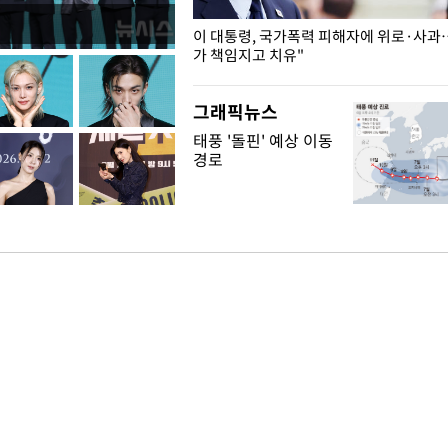
개구리밥
이 대통령, 국가폭력 피해자에 위로·사과
가 책임지고 치유"
그래픽뉴스
태풍 '돌핀' 예상 이동
경로