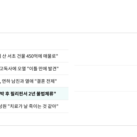
에 산 서초 건물 450억에 매물로"
고독사에 오열 "이틀 만에 발견"
, 연하 남친과 열애 "결혼 전제"
박 후 필리핀서 2년 불법체류"
원 "치료가 날 죽이는 것 같아"