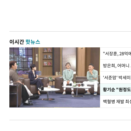
이시간
핫뉴스
"서장훈, 28억
방은희, 어머니 
'서준맘' 박세미
황기순 "원정도
백혈병 재발 최성