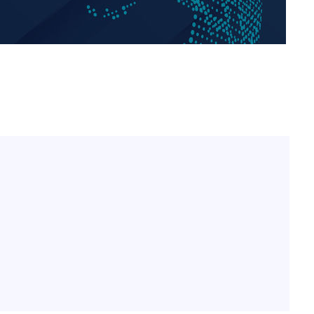
홍서범♥조갑경, 아들 불륜
1
과 후 근황…밝은 미소
제 대응"
외국인 심판 성 접대 7
2
국 축구 '5승 2무'
SK하이닉스, 주당 375원
3
쳐
분기 중 추가 주주환원 발
[속보]SK하이닉스, 주당 3
4
당…"3분기 중 주주환원 
기소
與 황희 "버스 하우스 제
5
점도 있을 것"
수…이병태
최성원, 백혈병 두 번 투병
6
닌가 싶었다"
황정민 20년 팬 "내게도
7
틀리다 확신"