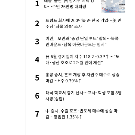
 사
태풍 '돌핀' 日 남서부 지역 강
1
1
타…주민 26만명 대피령
경기 들여다보니…한
트럼프 회사에 200만불 준 한국 기업…美 민
2
2
주당 '뇌물 의혹' 조사
 분기배당 결정…3
이란, "오만과 '중앙 단일 루트' 합의…북쪽
3
3
표
인바운드·남쪽 아웃바운드는 임시"
75원 분기 배
日 6월 경기일치 지수 118.2·0.3P↑…"도
4
4
방안 확정"
매·생산 호조로 2개월 만에 개선"
안…이동 용이한 장
홍콩 증시, 혼조 개장 후 자원주 매수로 상승
5
5
마감…H주 0.39%↑
…"배우가 내 길 아
태국 학교서 총기 난사…교사·학생 포함 8명
6
6
사망(종합)
 밥 사줘…상대 주장
中 증시, 수출 호조·반도체 매수에 상승 마
7
7
감…창업판 1.35%↑