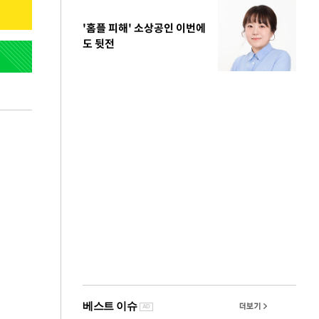
'홈플 피해' 소상공인 이번에
도 뒷전