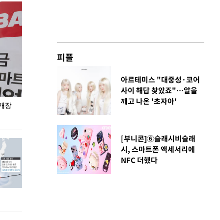
피플
아르테미스 "대중성·코어
사이 해답 찾았죠"…알을
깨고 나온 '초자아'
 개장
오세훈 서울시장, 폭염 속 이동노동자 근무·휴식
지석천 뒤덮은 
환경 점검
[부니콘]⑥슬래시비슬래
시, 스마트폰 액세서리에
NFC 더했다