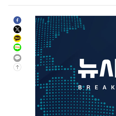
압수수색
-11389초 전 >
[속보]원·달러 환율, 오전 9시 1423.8원
-11185초 전 >
[속보]삼성전자·SK하이닉스 동반 강보합…1%대 상승 
-11171초 전 >
[속보]코스닥, 5.95포인트(0.74%) 상승한 807.62개장
-11139초 전 >
[속보]코스피, 6300선 재탈환…1.09% 오른 6365.07 
-8304초 전 >
시리아 다마스쿠스 교외에서 미니버스 폭발.. 14명 부상, 
-7602초 전 >
입추에도 극한더위…서울 낮 39도 '폭염중대경보'
-2566초 전 >
이란, 호르무즈서 "적국 목표물들"과 대치로 남부 케슘섬
례 큰 폭발음
-31621초 전 >
[속보]종합특검, '계엄 수용공간 확보' 신용해 前교정본
-30494초 전 >
외신들도 주목한 韓축구 파문…"국민적 공분에 수사 재개
-30465초 전 >
11시간 압수수색에 성접대 파문까지…'쑥대밭' 된 축구
-29487초 전 >
[속보]규제합리화위원회 부위원장에 김태유 서울대 공대
병태 후임
-25845초 전 >
[속보]국힘 윤리위, '돌려차기 발언' 진종오·서범수 징계
-21170초 전 >
[속보] 7월 중국 수출 23.9%↑ 수입 27.5%↑…무역총
25.3%↑
-18330초 전 >
[속보]'채상병 순직 책임' 임성근, 항소심도 징역 3년
-18196초 전 >
[속보]종합특검, '관저이전 봐주기 감사' 유병호 구속기소
-14796초 전 >
민주 콩고 에볼라환자 4천명 돌파, 4053명 발생 1850명