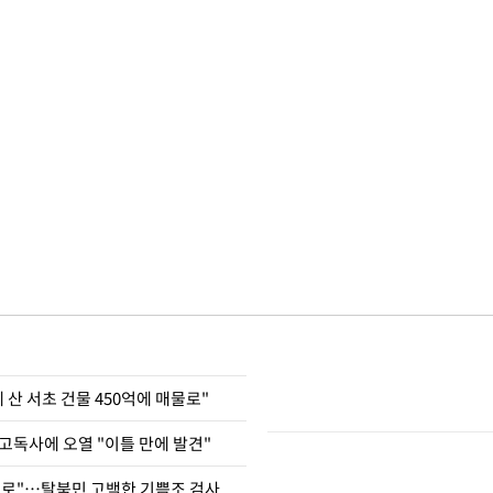
에 산 서초 건물 450억에 매물로"
고독사에 오열 "이틀 만에 발견"
뒤로"…탈북민 고백한 기쁨조 검사