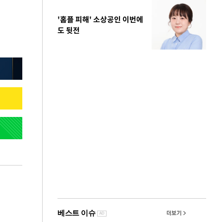
'홈플 피해' 소상공인 이번에
도 뒷전