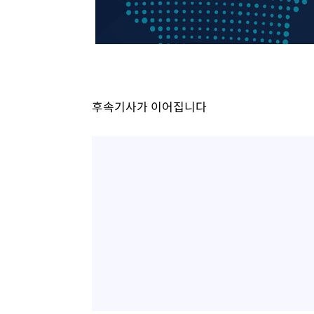
-14046초 전 >
[속보]'300억원대 사기 혐의' 차가원 대표 구속 송치
-13240초 전 >
"미 전국적 살모네라 식중독 원인은 멕시코산 할라피뇨"--
-11753초 전 >
[속보]경찰·노동부, HL만도 평택사업장 끼임 사망 관련
-11634초 전 >
[속보]합수본, '투표율 허위 입력' 중앙·서울·경기도 선관
압수수색
-11389초 전 >
[속보]원·달러 환율, 오전 9시 1423.8원
후속기사가 이어집니다
-11185초 전 >
[속보]삼성전자·SK하이닉스 동반 강보합…1%대 상승 
-11171초 전 >
[속보]코스닥, 5.95포인트(0.74%) 상승한 807.62개장
-11139초 전 >
[속보]코스피, 6300선 재탈환…1.09% 오른 6365.07 
-8304초 전 >
시리아 다마스쿠스 교외에서 미니버스 폭발.. 14명 부상, 
-7602초 전 >
입추에도 극한더위…서울 낮 39도 '폭염중대경보'
-2566초 전 >
이란, 호르무즈서 "적국 목표물들"과 대치로 남부 케슘섬
례 큰 폭발음