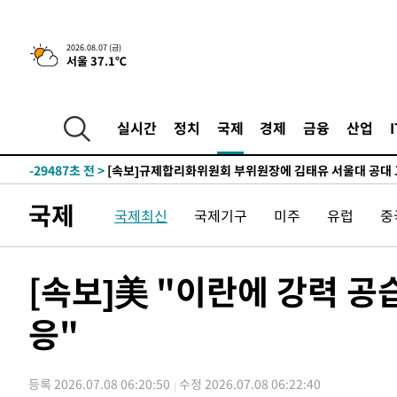
2026.08.07 (금)
서울 37.1℃
-2566초 전 >
이란, 호르무즈서 "적국 목표물들"과 대치로 남부 케슘섬
례 큰 폭발음
-31621초 전 >
[속보]종합특검, '계엄 수용공간 확보' 신용해 前교정본
-30494초 전 >
외신들도 주목한 韓축구 파문…"국민적 공분에 수사 재개
실시간
정치
국제
경제
금융
산업
-30465초 전 >
11시간 압수수색에 성접대 파문까지…'쑥대밭' 된 축구
-29487초 전 >
[속보]규제합리화위원회 부위원장에 김태유 서울대 공대
병태 후임
-25845초 전 >
[속보]국힘 윤리위, '돌려차기 발언' 진종오·서범수 징계
국제
국제최신
국제기구
미주
유럽
중
-21170초 전 >
[속보] 7월 중국 수출 23.9%↑ 수입 27.5%↑…무역총
25.3%↑
-18330초 전 >
[속보]'채상병 순직 책임' 임성근, 항소심도 징역 3년
-18196초 전 >
[속보]종합특검, '관저이전 봐주기 감사' 유병호 구속기소
[속보]美 "이란에 강력 
-14796초 전 >
민주 콩고 에볼라환자 4천명 돌파, 4053명 발생 1850명
응"
-14046초 전 >
[속보]'300억원대 사기 혐의' 차가원 대표 구속 송치
-13240초 전 >
"미 전국적 살모네라 식중독 원인은 멕시코산 할라피뇨"--
-11753초 전 >
[속보]경찰·노동부, HL만도 평택사업장 끼임 사망 관련
등록 2026.07.08 06:20:50
수정 2026.07.08 06:22:40
-11634초 전 >
[속보]합수본, '투표율 허위 입력' 중앙·서울·경기도 선관