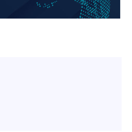
"서장훈, 28억에 산 서초 
1
450억에 매물로"
 CDC
전현무 "전 연인 집착에 
2
 압수수색
위 등 9곳
"여군 지원 막힌 UDT 훈
3
다"…707 출신 女유튜버 
출발
박찬민 딸 박민하, 배우
4
니…여유로운 근황 공개
개장
"신약 찾자"…정부 과제로
3명은 중태
5
바이오
에서 두차
"한강수영장, 문신 노출 이
6
"출입 막는 건 명백한 차별
구윤철 "실거주 30억 이
7
세 모두 완화"