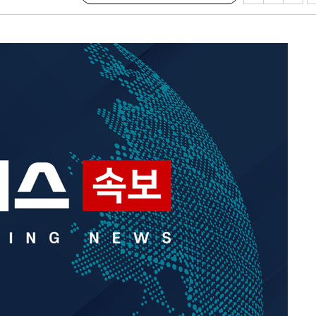
출발
개장
3명은 중태
에서 두차
부장 기소
"
협회
 교수…이
 절차 개시
액
 사망