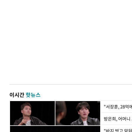
이시간
핫뉴스
"서장훈, 28억
방은희, 어머니 
"바지 벗고 앞