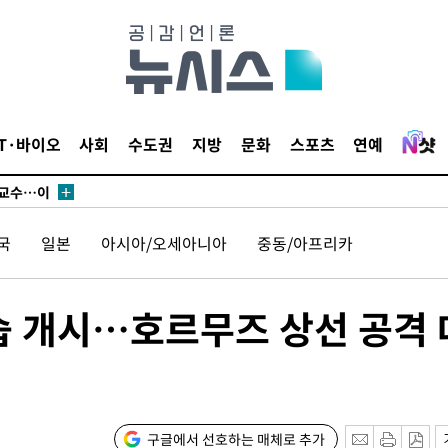
에서 두차
부장 기소
"
IT·바이오
사회
수도권
지방
문화
스포츠
연예
협회
 교수…이
 절차 개시
국
일본
아시아/오세아니아
중동/아프리카
액
공습 개시…호르무즈 상선 공격 
 사망
 CDC
 압수수색
구글에서 선호하는 매체로 추가
위 등 9곳