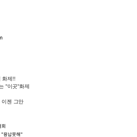
m
철회
 "용납못해"