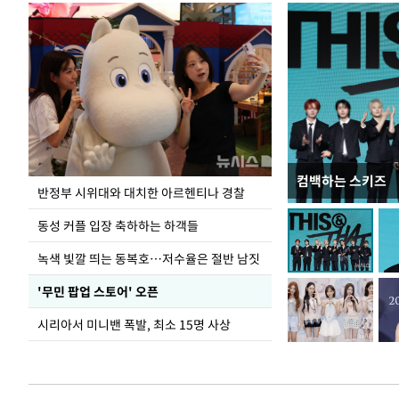
컴백하는 스키즈
정동영, 北 '조선
반정부 시위대와 대치한 아르헨티나 경찰
숙 후에 하겠다는 
동성 커플 입장 축하하는 하객들
녹색 빛깔 띄는 동복호…저수율은 절반 남짓
'무민 팝업 스토어' 오픈
시리아서 미니밴 폭발, 최소 15명 사상