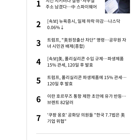
건물
치킨 시키려다 실명·사무실
1
1
주소 남겼다…中 스파이웨어
꼬리 밟혔다
친구들과 연락 끊어"
[속보] 뉴욕증시, 일제 하락 마감…나스닥
2
2
0.06%↓
련 직접 해봤습니
트럼프, "美원정출산 차단" 명령…공무원 자
3
3
'완벽 소화'
녀 시민권 배제(종합)
·국가대표 병행하더
[속보]美, 폴리실리콘 수입 규제…파생제품
4
4
15% 관세, 120일 후 발효
 속도내는 K-제약
트럼프, 폴리실리콘 파생제품에 15% 관세…
5
5
120일 후 발효
용객 제한을" vs
이란 호르무즈 통항 제한 초안에 유가 반등…
6
6
"
브렌트 82달러
하 주택은 보유·양도
'쿠팡 옹호' 공화당 의원들 "한국 7.7법은 美
7
7
기업 위협"