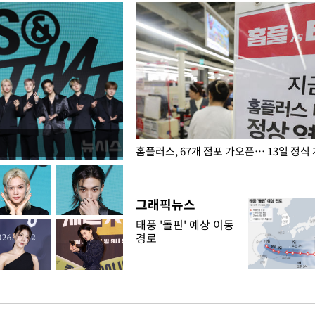
' 호명 관련 "공론화·국민여론 성
홈플러스, 67개 점포 가오픈… 13일 정식
말 빠져"
그래픽뉴스
태풍 '돌핀' 예상 이동
경로