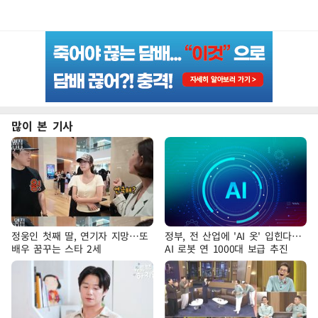
많이 본 기사
정웅인 첫째 딸, 연기자 지망…또
정부, 전 산업에 'AI 옷' 입힌다…
배우 꿈꾸는 스타 2세
AI 로봇 연 1000대 보급 추진