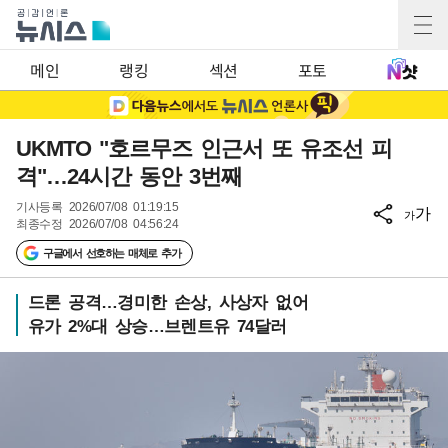
메인
랭킹
섹션
포토
UKMTO "호르무즈 인근서 또 유조선 피
격"…24시간 동안 3번째
기사등록
2026/07/08 01:19:15
가
가
최종수정
2026/07/08 04:56:24
구글에서 선호하는 매체로 추가
드론 공격…경미한 손상, 사상자 없어
유가 2%대 상승…브렌트유 74달러