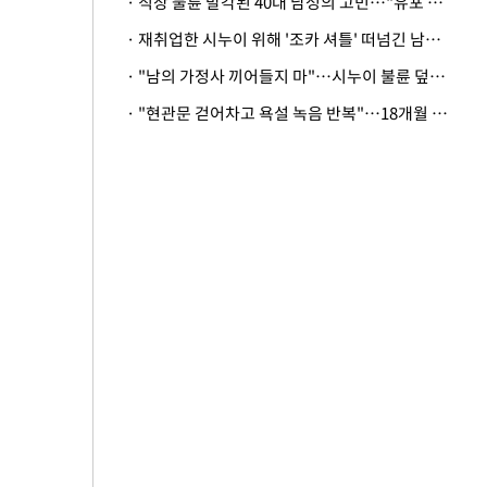
· 직장 불륜 발각된 40대 남성의 고민…"유포 동료 명예훼손·협박죄 고소 가능할까"
· 재취업한 시누이 위해 '조카 셔틀' 떠넘긴 남편…아내 "난 못한다"
· "남의 가정사 끼어들지 마"…시누이 불륜 덮으려는 남편에 억울한 아내
· "현관문 걷어차고 욕설 녹음 반복"…18개월 아기 키우는 집 뒤흔든 '앞집의 비극'