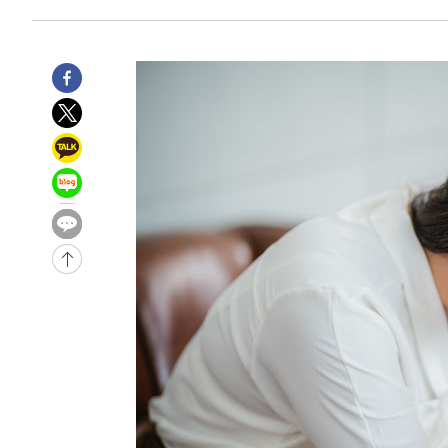
-11719초 전 >
[속보] 뉴욕증시, 일제 하락 마감…나스닥 0.06%↓
-29383초 전 >
민주 콩고 에볼라환자 4천명 돌파, 4053명 발생 1850명
-28633초 전 >
[속보]'300억원대 사기 혐의' 차가원 대표 구속 송치
-27827초 전 >
"미 전국적 살모네라 식중독 원인은 멕시코산 할라피뇨"--
-26340초 전 >
[속보]경찰·노동부, HL만도 평택사업장 끼임 사망 관련
-26221초 전 >
[속보]합수본, '투표율 허위 입력' 중앙·서울·경기도 선관
압수수색
-25976초 전 >
[속보]원·달러 환율, 오전 9시 1423.8원
-25772초 전 >
[속보]삼성전자·SK하이닉스 동반 강보합…1%대 상승 
-25758초 전 >
[속보]코스닥, 5.95포인트(0.74%) 상승한 807.62개장
-25726초 전 >
[속보]코스피, 6300선 재탈환…1.09% 오른 6365.07 
-22891초 전 >
시리아 다마스쿠스 교외에서 미니버스 폭발.. 14명 부상, 
태
-22189초 전 >
입추에도 극한더위…서울 낮 39도 '폭염중대경보'
-17153초 전 >
이란, 호르무즈서 "적국 목표물들"과 대치로 남부 케슘섬
례 큰 폭발음
-15868초 전 >
[속보]美, 폴리실리콘 수입 규제…파생제품 15% 관세, 1
발효
-14019초 전 >
[속보]트럼프, 美 원정출산 금지 행정명령 서명
-11719초 전 >
[속보] 뉴욕증시, 일제 하락 마감…나스닥 0.06%↓