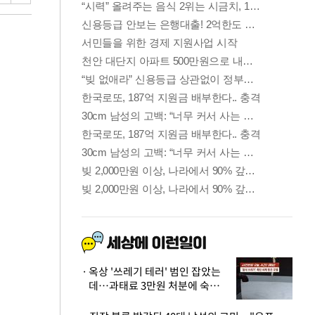
옥상 '쓰레기 테러' 범인 잡았는
데…과태료 3만원 처분에 숙박업
주 허탈