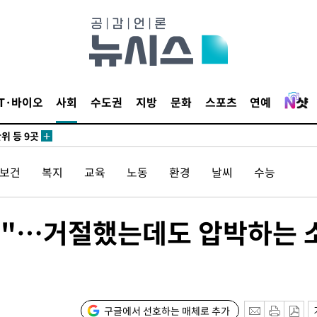
 사망
 CDC
IT·바이오
사회
수도권
지방
문화
스포츠
연예
 압수수색
위 등 9곳
출발
/보건
복지
교육
노동
환경
날씨
수능
개장
나요"…거절했는데도 압박하는 
3명은 중
에서 두차
20일 후
구글에서 선호하는 매체로 추가