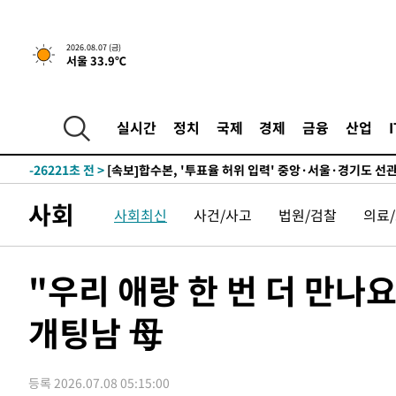
-11719초 전 >
[속보] 뉴욕증시, 일제 하락 마감…나스닥 0.06%↓
2026.08.07 (금)
-29383초 전 >
민주 콩고 에볼라환자 4천명 돌파, 4053명 발생 1850명
서울 33.9℃
-28633초 전 >
[속보]'300억원대 사기 혐의' 차가원 대표 구속 송치
-27827초 전 >
"미 전국적 살모네라 식중독 원인은 멕시코산 할라피뇨"--
실시간
정치
국제
경제
금융
산업
-26340초 전 >
[속보]경찰·노동부, HL만도 평택사업장 끼임 사망 관련
-26221초 전 >
[속보]합수본, '투표율 허위 입력' 중앙·서울·경기도 선관
압수수색
-25976초 전 >
[속보]원·달러 환율, 오전 9시 1423.8원
-25772초 전 >
[속보]삼성전자·SK하이닉스 동반 강보합…1%대 상승 
사회
사회최신
사건/사고
법원/검찰
의료
-25758초 전 >
[속보]코스닥, 5.95포인트(0.74%) 상승한 807.62개장
-25726초 전 >
[속보]코스피, 6300선 재탈환…1.09% 오른 6365.07 
"우리 애랑 한 번 더 만
-22891초 전 >
시리아 다마스쿠스 교외에서 미니버스 폭발.. 14명 부상, 
태
-22189초 전 >
입추에도 극한더위…서울 낮 39도 '폭염중대경보'
개팅남 母
-17153초 전 >
이란, 호르무즈서 "적국 목표물들"과 대치로 남부 케슘섬
례 큰 폭발음
-15868초 전 >
[속보]美, 폴리실리콘 수입 규제…파생제품 15% 관세, 1
발효
-14019초 전 >
[속보]트럼프, 美 원정출산 금지 행정명령 서명
등록 2026.07.08 05:15:00