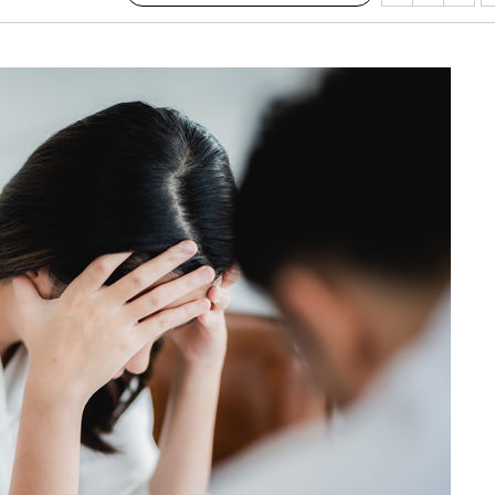
 사망
 CDC
 압수수색
위 등 9곳
출발
개장
3명은 중
에서 두차
20일 후